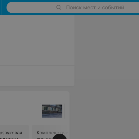
Поиск мест и событий
азвуковая
Комплекс очищение и
тоимости
сияние (алмазный пилинг и