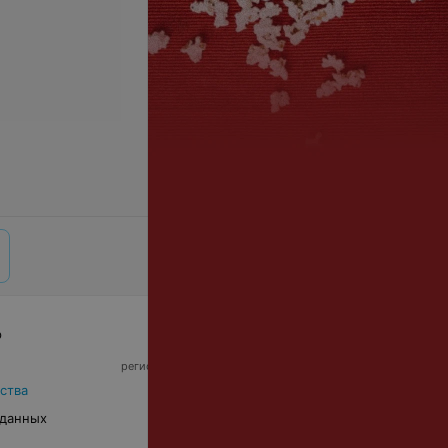
р
© 2026 ООО «Артокс Лаб», УНП 191700409,
регистрирующий орган - Минский горисполком
|
220012, Республика Беларусь, г. Минск,
ства
улица Толбухина, 2, пом. 16 | info@relax.by
 данных