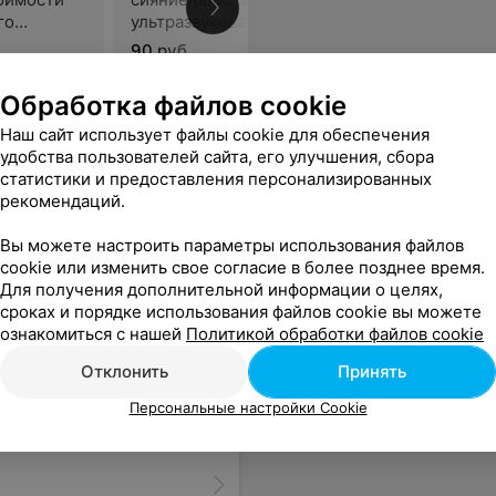
В
го
ультразвуковая мезатерапия
 r-sonic
лица)
90 руб.
Обработка файлов cookie
. Консультация и результат работы устроили полностью. Рекомендую.
Еще
Наш сайт использует файлы cookie для обеспечения
удобства пользователей сайта, его улучшения, сбора
ься
статистики и предоставления персонализированных
рекомендаций.
Вы можете настроить параметры использования файлов
cookie или изменить свое согласие в более позднее время.
Для получения дополнительной информации о целях,
сроках и порядке использования файлов cookie вы можете
ознакомиться с нашей
Политикой обработки файлов cookie
Отклонить
Принять
Персональные настройки Cookie