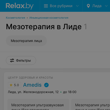
Все рубрики
Лида
Косметология
•
Инъекционная косметология
Мезотерапия в Лиде
1
Мезотерапия лица
Фильтры
ЦЕНТР ЗДОРОВЬЯ И КРАСОТЫ
Amedis
5.0
Лида, ул. Железнодорожная, 12
до 18:00
Мезотерапия ультразвуковая
Мезотерапия ультр
лица (без стоимости
лица и шеи (без с