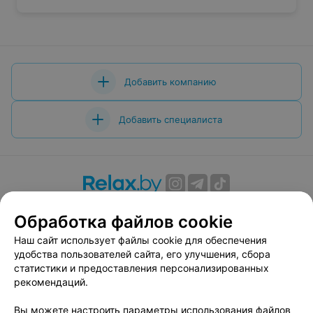
Добавить компанию
Добавить специалиста
О проекте
Новости проекта
Размещение рекламы
Обработка файлов cookie
Вакансии
Публичный договор
Способы оплаты
Наш сайт использует файлы cookie для обеспечения
Публичный договор по использованию сервиса
удобства пользователей сайта, его улучшения, сбора
«Афиша»
статистики и предоставления персонализированных
Пользовательское соглашение
рекомендаций.
Написать в поддержку
Вы можете настроить параметры использования файлов