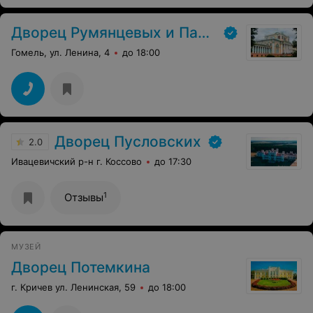
Минска на автобусе добирались, потом назад! Очень
советую!!! Получше, чем за границей! + Те ребята
Дворец Румянцевых и Паскевичей
сказали, что скоро открывают новый объект где-то
около Минска. Так что советую посетить!
Гомель, ул. Ленина, 4
до 18:00
Дворец Пусловских
2.0
Ивацевичский р-н г. Коссово
до 17:30
1
Отзывы
МУЗЕЙ
Дворец Потемкина
г. Кричев ул. Ленинская, 59
до 18:00