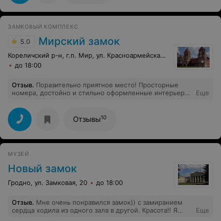
ЗАМКОВЫЙ КОМПЛЕКС
Мирский замок
5.0
Кореличский р-н, г.п. Мир, ул. Красноармейская, 2
до 18:00
Отзыв
.
Поразительно приятное место! Просторные
номера, достойно и стильно оформленные интерьеры,
Еще
атмосфера замка-музея,- всё было здорово! И
театрализованные представления во дворе, и
живописные окрестности, и поход по музейной части
10
Отзывы
замка (а она оказалась немаленькая!). Повод для
отдельного упоминания- ресторан в подвале замка.
Там настоящая белорусская кухня. И там её
восхитительно готовят!
МУЗЕЙ
Новый замок
Гродно, ул. Замковая, 20
до 18:00
Отзыв
.
Мне очень понравился замок)) с замиранием
сердца ходила из одного зала в другой. Красота!! Я
Еще
ехала из далека, чтобы посмотреть, погулять по замку,