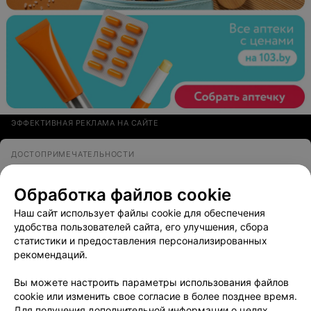
ЭФФЕКТИВНАЯ РЕКЛАМА НА САЙТЕ
ДОСТОПРИМЕЧАТЕЛЬНОСТИ
Губернаторский дворец
Обработка файлов cookie
Витебск, ул. Советская, 18
Наш сайт использует файлы cookie для обеспечения
удобства пользователей сайта, его улучшения, сбора
статистики и предоставления персонализированных
рекомендаций.
УСАДЬБА
Вы можете настроить параметры использования файлов
Гуттен-Чапских
cookie или изменить свое согласие в более позднее время.
Для получения дополнительной информации о целях,