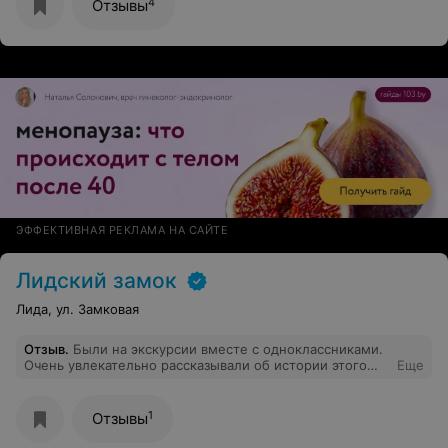
4
Отзывы
ЭФФЕКТИВНАЯ РЕКЛАМА НА САЙТЕ
Лидский замок
Лида, ул. Замковая
Отзыв
.
Были на экскурсии вместе с одноклассниками.
Очень увлекательно рассказывали об истории этого
Еще
места, о его легендах. Можно было купить сувениры.
Включен был интерактив. Ребята в национальных и
рыцарских костюмах учили, как топоры метать, мы на
1
Отзывы
мечах сражались, и на мягких, тренировочных, и на
настоящих дали немножко) из лука стреляли) сами из