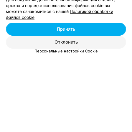
Дзержинский р-н д. Станьково
сроках и порядке использования файлов cookie вы
можете ознакомиться с нашей
Политикой обработки
файлов cookie
Принять
ГОСУДАРСТВЕННОЕ ИСТОРИКО-КУЛЬТУРНОЕ УЧРЕЖДЕНИЕ
Отклонить
Усадьба Михаила Огинского
Персональные настройки Cookie
Сморгонский р-н аг. Залесье
до 18:00
Дворец Друцких-Любецких
г. Щучин ул. Островского, 1а