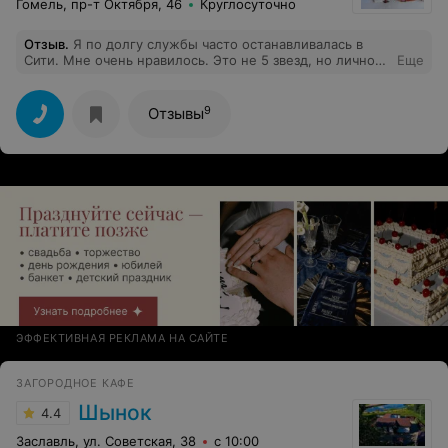
Гомель, пр-т Октября, 46
Круглосуточно
Отзыв
.
Я по долгу службы часто останавливалась в
Сити. Мне очень нравилось. Это не 5 звезд, но лично
Еще
меня устраивало все (был опыт ночевки в г-це Сож).
Шампуни у меня всегда были, все чисто и аккуратно.
Завтраки по будним дням - более чем. Персонал
9
Отзывы
крайне вежлив. Татьяна и вторая девушка (не помню
имени) на ресепшн всегда подскажут, как проехать в
нужное мне место. Были пару раз неприятные
моменты, что ресторан закрывали на
спецобслуживание, но если мы просили, то нас в баре
всегда кормили.
ЭФФЕКТИВНАЯ РЕКЛАМА НА САЙТЕ
ЗАГОРОДНОЕ КАФЕ
Шынок
4.4
Заславль, ул. Советская, 38
с 10:00