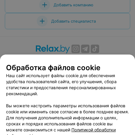
Добавить компанию
Добавить специалиста
О проекте
Новости проекта
Размещение рекламы
Обработка файлов cookie
Вакансии
Публичный договор
Способы оплаты
Публичный договор по использованию сервиса
Наш сайт использует файлы cookie для обеспечения
«Афиша»
удобства пользователей сайта, его улучшения, сбора
статистики и предоставления персонализированных
Пользовательское соглашение
рекомендаций.
Написать в поддержку
Вы можете настроить параметры использования файлов
Связаться по вопросам сотрудничества
cookie или изменить свое согласие в более позднее время.
Написать руководителю relax.by
Для получения дополнительной информации о целях,
Персональные настройки cookie
сроках и порядке использования файлов cookie вы
можете ознакомиться с нашей
Политикой обработки
Обработка персональных данных