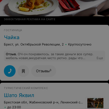
ЭФФЕКТИВНАЯ РЕКЛАМА НА САЙТЕ
ГОСТИНИЦА
Чайка
Брест, ул. Октябрьской Революции, 2
Круглосуточно
Отзыв
.
ОЧ-оч понравилось. за такие деньги все супер.
мебель новая,аккуратная.чисто.уютно. рады что
Еще
выбрали это место. спасибо)))
3
Отзывы
ТУРИСТИЧЕСКИЙ КОМПЛЕКС
Шато Яквил
Брестская обл, Жабинковский р-н, Ленинский сс, 28
до 23:00