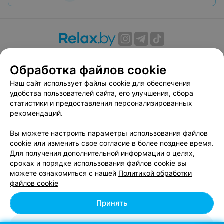
О проекте
Новости проекта
Размещение рекламы
Обработка файлов cookie
Вакансии
Публичный договор
Способы оплаты
Публичный договор по использованию сервиса
Наш сайт использует файлы cookie для обеспечения
«Афиша»
удобства пользователей сайта, его улучшения, сбора
статистики и предоставления персонализированных
Пользовательское соглашение
рекомендаций.
Написать в поддержку
Вы можете настроить параметры использования файлов
Связаться по вопросам сотрудничества
cookie или изменить свое согласие в более позднее время.
Написать руководителю relax.by
Для получения дополнительной информации о целях,
Персональные настройки cookie
сроках и порядке использования файлов cookie вы
можете ознакомиться с нашей
Политикой обработки
Обработка персональных данных
файлов cookie
Принять
© 2026 ООО «Артокс Лаб», УНП 191700409, регистрирующий орган -