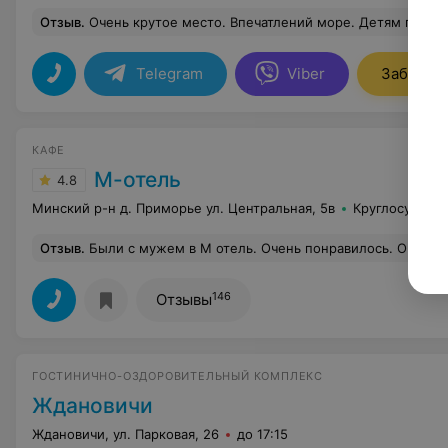
Отзыв
.
Очень крутое место. Впечатлений море. Детям понравилось и это важно, ну а посещение в аква
Telegram
Viber
Заброни
КАФЕ
М-отель
4.8
Минский р-н д. Приморье ул. Центральная, 5в
Круглосуточн
Отзыв
.
Были с мужем в М отель. Очень понравилось. Очень уютный, домашний. Еда вообще впечатляет. Очень вкусно и не дорого. Порции большие. Администраторы очень приятные, приветливые. Все
146
Отзывы
ГОСТИНИЧНО-ОЗДОРОВИТЕЛЬНЫЙ КОМПЛЕКС
Ждановичи
Ждановичи, ул. Парковая, 26
до 17:15