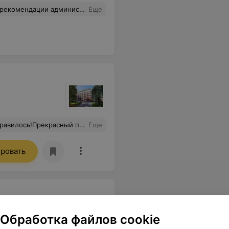
 и поцеловал ручки кондитеру! Теперь всегда ко всем праздникам его заказываем!!
Еще
истый пляж, близкое расположение к городу. Отдых и релакс удался! Спасибо!Все было супер!
Еще
ровать
Обработка файлов cookie