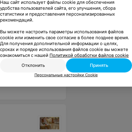
Наш сайт использует файлы cookie для обеспечения
парка при этом было суперским бонусом!
Еще
удобства пользователей сайта, его улучшения, сбора
статистики и предоставления персонализированных
рекомендаций.
ровать
Вы можете настроить параметры использования файлов
cookie или изменить свое согласие в более позднее время.
Для получения дополнительной информации о целях,
сроках и порядке использования файлов cookie вы можете
ознакомиться с нашей
Политикой обработки файлов cookie
о
Отклонить
Принять
 очень понравилось. Единственный минус - маленькая территория. Негде погулять.
Еще
Персональные настройки Cookie