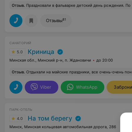
Отзыв
.
Праздновали в фальварке детский день рождения. По рекомендации администратора заказали торт «пломбир в шоколаде» боооооже какой вкусный этот торт! Как будто ангел спустился с небес
81
Отзывы
САНАТОРИЙ
Криница
5.0
Минская обл., Минский р-н, п. Ждановичи
до 20:00
Отзыв
.
Отдыхали на майские праздники, все очень-очень понравилось!Прекрасный приветливый администратор Елена нас встречала) Чистые номера, питание просто обалденное, животы чуть не лопались), красивая природа, ч
Viber
WhatsApp
Заброни
ПАРК-ОТЕЛЬ
На том берегу
4.0
Минск, Минская кольцевая автомобильная дорога, 286