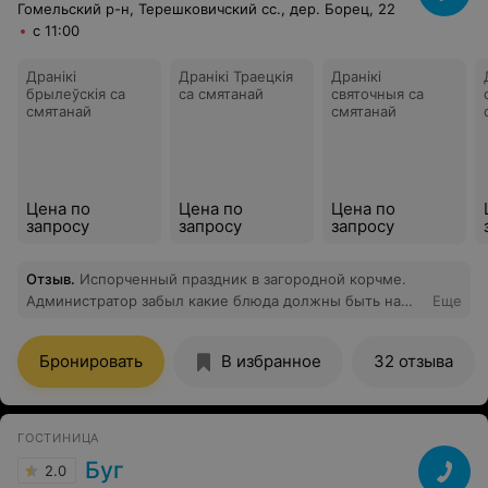
Гомельский р-н, Терешковичский сс., дер. Борец, 22
с 11:00
Дранікі
Дранiкi Траецкiя
Дранікі
брылеўскія са
са смятанай
святочныя са
смятанай
смятанай
Цена по
Цена по
Цена по
запросу
запросу
запросу
Отзыв
.
Испорченный праздник в загородной корчме.
Администратор забыл какие блюда должны быть на
Еще
столе к приходу гостей, хотя на этом акцентировалось
внимание, также пришлось ждать пока блюда
Бронировать
В избранное
32 отзыва
подогревают! Качество блюд оставляет желать
лучшего, жесткое мясо, картошка поданная на стол
была отвратительна, складывается впечатление, что
она была с разных блюд, приготовленных до этого,
ГОСТИНИЦА
свалена в одно! Вместо шашлыка, половина тарелки
Буг
2.0
завалена кабачками, солянка отдаленно напоминает