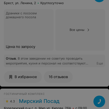
это блюдо, блины горелые и все мятые! 2 года назад
Брест, ул. Ленина, 2
Круглосуточно
уровень заведения был намного выше. Общая оценка
2!!! Дополнение от 01.07.2017 Приятно, что руководство
Драники с лососем
ресторана не осталось равнодушно к мнению
домашнего посола
посетителей и приняло соответствующие меры, по
улучшению обслуживания.
Все цены
Цена по запросу
Отзыв
.
В этом заведении не советую проводить
мероприятия, кухня и персонал не соответствуют
Еще
нормам ресторана.
В избранное
16 отзывов
ГОСТИНИЧНЫЙ КОМПЛЕКС
Мирский Посад
4.3
Кореличский р-н г. п. Мир ул. Кирова, 26А
с 09:00