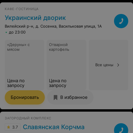
с салатами. Тирамису очень понравился, рекомендую.
Обстановка уютная, но впрочем ничего особенного,
КАФЕ-ГОСТИНИЦА
так во многих заведениях. Обслуживание очень
Украинский дворик
понравилось, приветливо, с улыбкой, ненавязчиво. В
целом хорошее заведение, единственное поработайте
Вилейский р-н, д. Сосенка, Васильковая улица, 1А
над расширением меню и обязательно посещу вас
до 23:00
ещё.
«Деруны» с
Отварной
мясом
картофель
Все цены
Цена по
Цена по
запросу
запросу
Бронировать
В избранное
ЗАГОРОДНЫЙ КОМПЛЕКС
Славянская Корчма
3.7