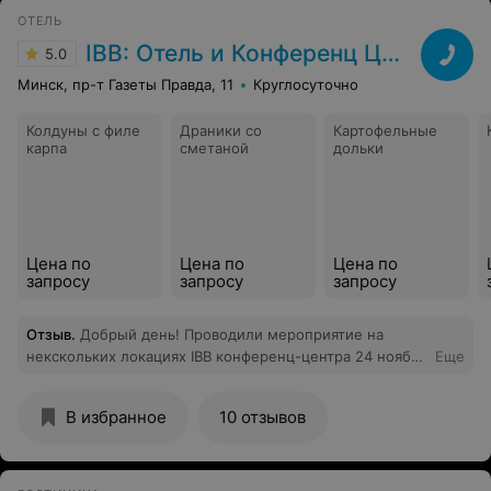
телефона у них нашего не было. Администратор
ОТЕЛЬ
вашего заведения просто разговаривать с клиентами
IBB: Отель и Конференц Центр
5.0
абсолютно не умеет. Хамское общение с её стороны
оставляет не самые лучшие впечатления о вашем
Минск, пр-т Газеты Правда, 11
Круглосуточно
заведении в общем. Настроение испорчено, поехали в
другое заведение и все организовали для нас на
Колдуны с филе
Драники со
Картофельные
высшем уровне.
карпа
сметаной
дольки
Цена по
Цена по
Цена по
запросу
запросу
запросу
Отзыв
.
Добрый день! Проводили мероприятие на
некскольких локациях IBB конференц-центра 24 ноября
Еще
2019г. Большое спасибо сотрудникам конференц-
центра, все было прекрасно организовано, без каких-
В избранное
10 отзывов
либо технических или логистических неполадок.
Коммуникация и обратная связь в процессе подготовки
к мероприятию также был своевременна и проста.
Спасибо за гибкость и профессионализм! Алеся,