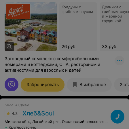
Колдуны с
Драники с
грибным соусом
грибным соус
и жареной
грудинкой
26 руб.
33 руб.
Загородный комплекс с комфортабельными
номерами и коттеджами, СПА, рестораном и
активностями для взрослых и детей
Забронировать
В избранное
2 от
БАЗА ОТДЫХА
Хлеб&Soul
4.3
Минская обл., Логойский р-н, Околовский сельсовет, 4
Круглосуточно