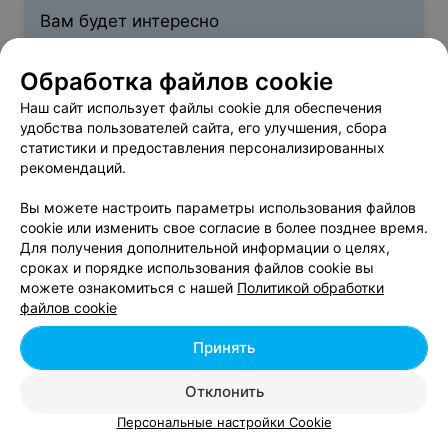
очередь, Наталье Емельяновне, администраторам
Вам будет интересно
Оксане и Марии, официантам Наталье, Марте,
Ангелине и Стасу и , конечно же, поварам. Всё было
очень вкусно. Гости в восторге. Обслуживание на
Обработка файлов cookie
Блюда белорусской кухни из мяса и птицы в
высшем уровне. По какому бы вопросу мы не
Беларуси
обратились, все решилось положительно. Я желаю
Наш сайт использует файлы cookie для обеспечения
вашему комплексу дальнейшего процветания. Сегодня
удобства пользователей сайта, его улучшения, сбора
с уверенностью могу сказать, что мы не ошиблись с
статистики и предоставления персонализированных
Оливье в Беларуси
выбором заведения для проведения мероприятия!
рекомендаций.
Вы можете настроить параметры использования файлов
Сельдь под шубой в Беларуси
cookie или изменить свое согласие в более позднее время.
Для получения дополнительной информации о целях,
сроках и порядке использования файлов cookie вы
можете ознакомиться с нашей
Политикой обработки
файлов cookie
Принять
Добавить компанию
Отклонить
Добавить специалиста
Персональные настройки Cookie