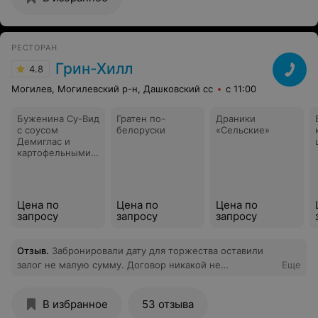
РЕСТОРАН
Грин-Хилл
4.8
Могилев, Могилевский р-н, Дашковский сс
с 11:00
Буженина Су-Вид
Гратен по-
Драники
с соусом
белоруски
«Сельские»
Демиглас и
картофельными
дольками
Цена по
Цена по
Цена по
запросу
запросу
запросу
Отзыв
.
Забронировали дату для торжества оставили
залог не малую сумму. Договор никакой не
Еще
подписывали, чек выбили. Спустя неделю мы
культурно позвонили ей и отказались в связи с
В избранное
53 отзыва
важными обстоятельствами. На что услышали деньги