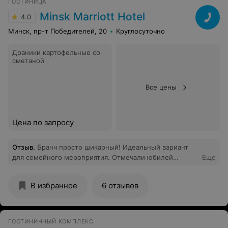
ГОСТИНИЦА
команда Adukacyja.info
Minsk Marriott Hotel
4.0
Минск, пр-т Победителей, 20
Круглосуточно
Драники картофельные со
сметаной
Все цены
Цена по запросу
Отзыв
.
Бранч просто шикарный! Идеальный вариант
для семейного мероприятия. Отмечали юбилей
Еще
бабушки: всем очень понравилось. Качество еды,
разнообразие на высоте! Продукты все высочайшего
В избранное
6 отзывов
качества, приготовлено очень вкусно! Обслуживание
шикарное. Очень внимательные и улыбчивые
официанты. Детская зона с аниматором. Торт ко дню
рождения бесподобный! Очень рекомендую!
ГОСТИНИЧНЫЙ КОМПЛЕКС