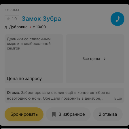
КОРЧМА
Замок Зубра
1.0
д. Дубровно
с 10:00
Драники со сливочным
сыром и слабосоленой
семгой
Все цены
Цена по запросу
Отзыв
.
Забронировали столик ещё в конце октября на
новогоднюю ночь. Обещали позвонить в декабре,
Еще
когда будет составлено меню, для подтверждения и
дальнейшего заказа - так и не позвонили. Перезвонили
Бронировать
В избранное
2 отзыва
мы сами 26 декабря - в итоге сказали, что нас
вычеркнули потому что мы не внесли аванс. А по факту
даже не записывали вовсе-т.к. ни фамилии, ни номера