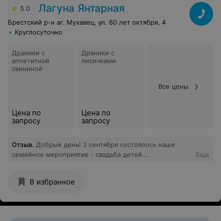
Лагуна Янтарная
5.0
Брестский р-н аг. Мухавец, ул. 60 лет октября, 4
Круглосуточно
Драники с
Драники с
аппетитной
лисичками
свининой
Все цены
Цена по
Цена по
запросу
запросу
Отзыв
.
Добрый день! 2 сентября состоялось наше
семейное мероприятие - свадьба детей.
Еще
Подготовительный этап- самое сложное, мы, как
родители, очень переживали, несколько раз
В избранное
приезжали в Лагуну янтарную. Можно сказать, даже
надоедали своими вопросами...И вот он долгожданный
день. Мероприятие прошло на высоком уровне.
Хочется сказать слова благодарности, в первую