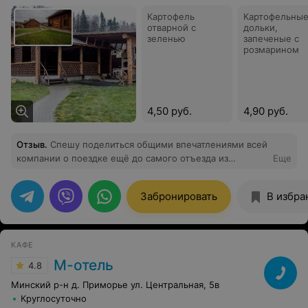
Картофель
Картофельны
отварной с
дольки,
зеленью
запеченые с
розмарином
4,50 руб.
4,90 руб.
Отзыв
.
Спешу поделиться общими впечатлениями всей
компании о поездке ещё до самого отъезда из
Еще
агроусадьбы «Добры густ». Обнаружили объявление о
сдаче одного из нескольких домов в усадьбе на
Забронировать
В избра
белорусском сайте, написать собственнику решили на
вотсап, ответ поступил незамедлительно. В
последующем общались исключительно по средству
чата в Вотсапе. Были довольны тем, что хозяин
КАФЕ
усадьбы Владимир абсолютно всегда, в любое время
М-отель
4.8
суток, на связи и готов ответить на все вопросы.
Предоплату внесли переводом через вестер юнион.
Минский р-н д. Приморье ул. Центральная, 5в
Хозяин своевременно уведомил о получении
Круглосуточно