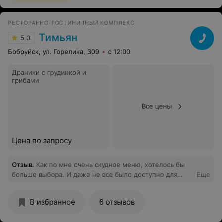
"посетителей". Дружат - это хорошо! и если есть
постоянные посетители - это говорит о хорошем
статусе заведения. НО - ЗАИГРАЛИСЬ... и
РЕСТОРАННО-ГОСТИНИЧНЫЙ КОМПЛЕКС
профессионализм на втором месте. Люблю ЭРМИТАЖ,
Тимьян
5.0
но меня перед посещением беспокоит очередное
пренебрежение со стороны администратора. Я с
Бобруйск, ул. Горелика, 309
с 12:00
удовольствием буду посещать Эрмитаж не смотря ни
на ЧТО). СПАСИБО)
Драники с грудинкой и
грибами
Все цены
Цена по запросу
Отзыв
.
Как по мне очень скудное меню, хотелось бы
больше выбора. И даже не все было доступно для
Еще
заказа (хотели говядину, предложили ждать полтора
часа пока разморозится). В итоге заказали свинину.
В избранное
6 отзывов
Приготовлено было вкусно, красиво оформлено, тут
претензий никаких. Так же все красиво и вкусно было