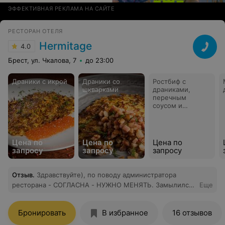
ЭФФЕКТИВНАЯ РЕКЛАМА НА САЙТЕ
РЕСТОРАН ОТЕЛЯ
Hermitage
4.0
Брест, ул. Чкалова, 7
до 23:00
Драники с икрой
Драники со
Ростбиф с
шкварками
драниками,
перечным
соусом и
томатами
Цена по
Цена по
Цена по
запросу
запросу
запросу
Отзыв
.
Здравствуйте), по поводу администратора
ресторана - СОГЛАСНА - НУЖНО МЕНЯТЬ. Замылился
Еще
глаз, т.е. может не дослушать и отойти молча?)....
Заметила ПИАР К СВОЕЙ ПЕРСОНЕ (я имею ввиду
Бронировать
В избранное
16 отзывов
администратора) на празднике от своих постоянных