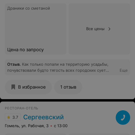
Драники со сметаной
Все цены
Цена по запросу
Отзыв
.
Как только попали на территорию усадьбы,
почувствовали будто тягость всех городских сует
Еще
испарилась...С порога нас встретила радушная и
приятная женщина Наталья. Хранительница чистоты и
В избранное
1 отзыв
уюта этого прекрасного места.С прихожей заметно
насколько все продуманно в дизайне и интерьере.
Преобладающими материалами являются дуб и
камень. Все до тончайших мелочей сочетается и
РЕСТОРАН-ОТЕЛЬ
играет между собой и от этого отдых становился еще
Сергеевский
3.7
приятней. Отличные номера. очень свежие и
аккуратные. Дубовые массивные кровати обеспечили
Гомель, ул. Рабочая, 3
с 13:00
замечательный сон. Порадовала так же душевая. Не