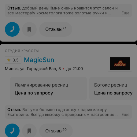
Отзыв
.
добрый день!!!мне очень нравится этот салон и
все мастера!у косметолога тоже золотые ручки и
Еще
вообще посетите этот салон и Вы будете очень
довольными!!!спасибо большое!!!!!!!!!!!!!!!!!!
77
Отзывы
СТУДИЯ КРАСОТЫ
MagicSun
3.5
Минск, ул. Городской Вал, 8
до 21:00
Ламинирование ресниц
Ботокс ресниц
Цена по запросу
Цена по запросу
Отзыв
.
Вот уже больше года хожу к парикмахеру
Екатерине. Всегда выхожу с прекрасным настроением,
Еще
ровными волосами, довольная стрижкой. Спасибо!
20
Отзывы