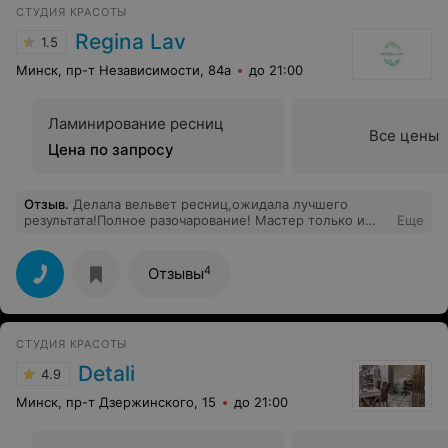
СТУДИЯ КРАСОТЫ
Regina Lav
1.5
Минск, пр-т Независимости, 84а
до 21:00
Ламинирование ресниц
Все цены
Цена по запросу
Отзыв
.
Делала вельвет ресниц,ожидала лучшего
результата!Полное разочарование! Мастер только и
Еще
твердила что у меня короткие ресницы,ну я ж наверно
поэтому и пришла чтоб увеличить и объем и длинну!
особой разницы до и после не увидела!а еще была
4
Отзывы
поражена что мастер даже незнает что делается
вельвет нижних ресниц!стала утверждать что я что то
напутала!да уж....полное разочарование
СТУДИЯ КРАСОТЫ
Detali
4.9
Минск, пр-т Дзержинского, 15
до 21:00