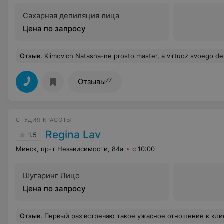
Сахарная депиляция лица
Цена по запросу
Отзыв
.
Klimovich Natasha-ne prosto master, a virtuoz svoego dela. Ona ne prosto rabotaet, ona zanimaetsa tworchestwom. Ni razu ne poz
77
Отзывы
СТУДИЯ КРАСОТЫ
Regina Lav
1.5
Минск, пр-т Независимости, 84а
с 10:00
Шугаринг Лицо
Цена по запросу
Отзыв
.
Первый раз встречаю такое ужасное отношение к клиенту! При отмене записи следующая запись по предоплате. Далее если после этого ты приходишь и после по каким-то причинам переносишь и отменяешь запись, то тебе звонят, считают количество переносов и отмен и выговаривают,