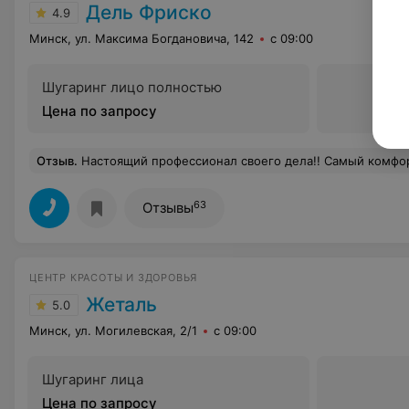
Дель Фриско
4.9
Минск, ул. Максима Богдановича, 142
с 09:00
Шугаринг лицо полностью
Цена по запросу
Отзыв
.
Настоящий профессионал своего дела!! Самый комфортный мастер из всех, что я встречала! Огромная благодарность за п
63
Отзывы
ЦЕНТР КРАСОТЫ И ЗДОРОВЬЯ
Жеталь
5.0
Минск, ул. Могилевская, 2/1
с 09:00
Шугаринг лица
Цена по запросу