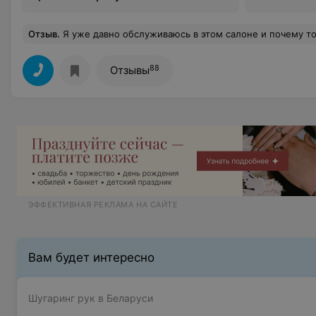
Отзыв
.
Я уже давно обслуживаюсь в этом салоне и почему то теперь очень захотелось написать тёплые слова об этом салоне!учитывая,что я скажем где-то привередливый человек, особенно,когда это касается моей красоты, то я достаточно долго искапала хорошего парикмахера для себя! У меня тонкие волнистые и слегка пушистые волосы и кроме того, я ещё блондинка! Представьте, как трудно подобрать мне цвет краски, чтобы мои волосы выглядели натуральными, не желтыми, а именно натуральными белыми! Именно здесь я, наконец, для себя открыла замечательного Стилиста-парикмахера Ирину! Она не просто умница! Она человек - профессионал! Ирина идеально подобрала мне цвет и при чем теперь мы даже экспериментируем с цве
88
Отзывы
ЭФФЕКТИВНАЯ РЕКЛАМА НА САЙТЕ
Вам будет интересно
Шугаринг рук в Беларуси