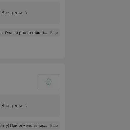
Все цены
halela o svoem vybore, kotory sdelala 2 goda nazad!!!
Еще
Все цены
 а потом отказывают в последующих записях. Не рекомендую это место, клиентский сервис отсутствует от слова совсем.
Еще