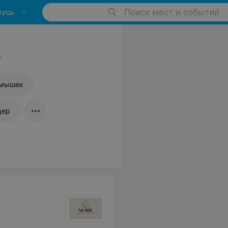
русь
Поиск мест и событий
5
дмышек
дер