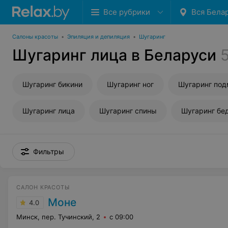
Все рубрики
Вся Бела
Салоны красоты
•
Эпиляция и депиляция
•
Шугаринг
Шугаринг лица в Беларуси
Шугаринг бикини
Шугаринг ног
Шугаринг по
Шугаринг лица
Шугаринг спины
Шугаринг бе
Фильтры
САЛОН КРАСОТЫ
Моне
4.0
Минск, пер. Тучинский, 2
с 09:00