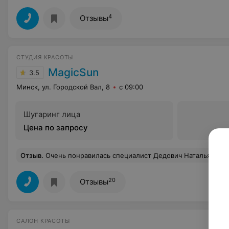
4
Отзывы
СТУДИЯ КРАСОТЫ
MagicSun
3.5
Минск, ул. Городской Вал, 8
с 09:00
Шугаринг лица
Цена по запросу
Отзыв
.
Очень понравилась специалист Дедович Наталья. Делаю у нее косметологические процедуры. Прекрасный подход к
20
Отзывы
САЛОН КРАСОТЫ