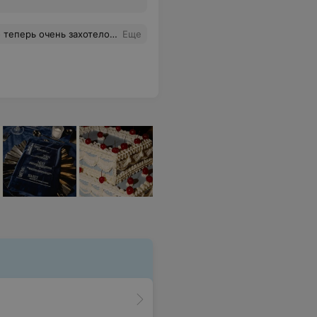
том и оттенками и мне всегда нравится результат! Я реально просто счастлива, что теперь у меня красивые здоровые волосы и причёска супер!!! Кстати, хочу отметить, что у Ирины ручки лёгкие как говорят, волосы растут как на дрожжах! Спасибо вам огромное за ваш труд! И спасибо салону за теплое отношение!
Еще