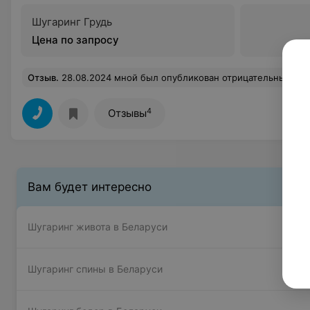
Шугаринг Грудь
Цена по запросу
Отзыв
.
28.08.2024 мной был опубликован отрицательный отзыв на работу этой студии. В ответ на это был опубликован ответ студии, аналогичный ответ отправлен на электронную почту. В ответе приносились извинения за сложившуюся ситуацию, якобы о проведенной беседе со сотрудниками и предложена скидка 50%,выражены пожелания о дальнейшем сотрудничестве. Однако, сегодня при попытке записи онлайн, не удалось ее осуществить, так как оказалось, что у меня нет доступа к записи. Т .е. мне не просто нахамили, оскорби
4
Отзывы
Вам будет интересно
Шугаринг живота в Беларуси
Шугаринг спины в Беларуси