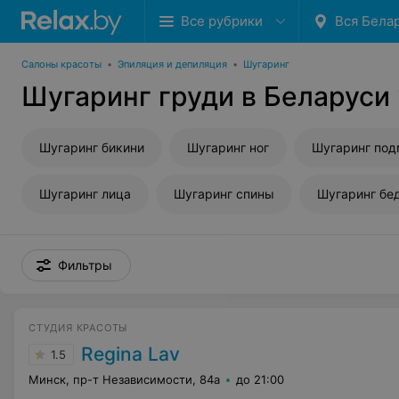
Все рубрики
Вся Бела
Салоны красоты
•
Эпиляция и депиляция
•
Шугаринг
Шугаринг груди в Беларуси
Шугаринг бикини
Шугаринг ног
Шугаринг по
Шугаринг лица
Шугаринг спины
Шугаринг бе
Фильтры
СТУДИЯ КРАСОТЫ
Regina Lav
1.5
Минск, пр-т Независимости, 84а
до 21:00