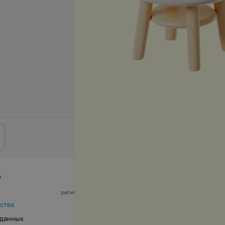
р
© 2026 ООО «Артокс Лаб», УНП 191700409,
регистрирующий орган - Минский горисполком
|
220012, Республика Беларусь, г. Минск,
ства
улица Толбухина, 2, пом. 16 | info@relax.by
 данных