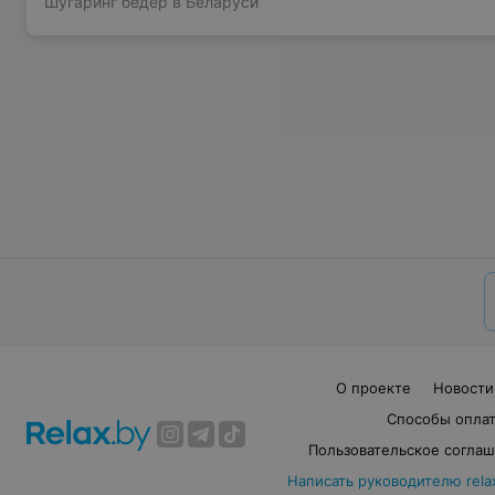
Шугаринг бедер в Беларуси
О проекте
Новости
Способы опла
Пользовательское согла
Написать руководителю rela