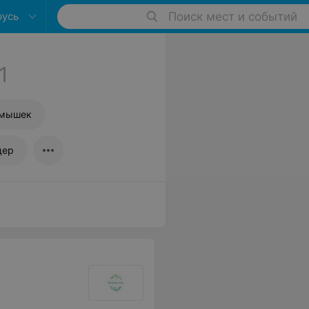
русь
Поиск мест и событий
1
дмышек
дер