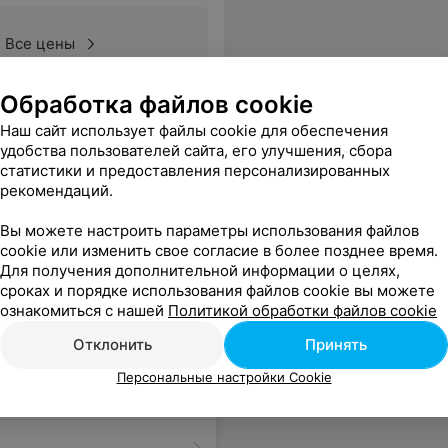
Все цены
Обработка файлов cookie
ли, унизили как могли, но и заблокировали мой номер. Невежливый, амбициозный сотрудник рецепции позволяет себе идти против мнения администрации, продолжая нагнетать ситуации. Ну что же, госпожа Регина, это Ваш выбор
Еще
Наш сайт использует файлы cookie для обеспечения
удобства пользователей сайта, его улучшения, сбора
статистики и предоставления персонализированных
рекомендаций.
Вы можете настроить параметры использования файлов
cookie или изменить свое согласие в более позднее время.
Для получения дополнительной информации о целях,
сроках и порядке использования файлов cookie вы можете
ознакомиться с нашей
Политикой обработки файлов cookie
Отклонить
Принять
Персональные настройки Cookie