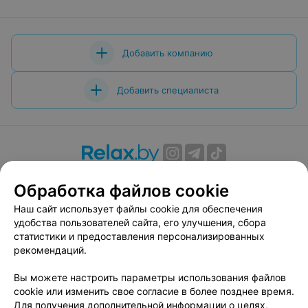
Добавить компанию
Добавить специалиста
О проекте
Новости проекта
Размещение рекламы
Обработка файлов cookie
Вакансии
Публичный договор
Способы оплаты
Наш сайт использует файлы cookie для обеспечения
Публичный договор по использованию сервиса
удобства пользователей сайта, его улучшения, сбора
«Афиша»
статистики и предоставления персонализированных
Пользовательское соглашение
рекомендаций.
Написать в поддержку
Вы можете настроить параметры использования файлов
Связаться по вопросам сотрудничества
cookie или изменить свое согласие в более позднее время.
Написать руководителю relax.by
Для получения дополнительной информации о целях,