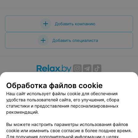
Добавить компанию
Добавить специалиста
О проекте
Новости проекта
Размещение рекламы
Обработка файлов cookie
Вакансии
Публичный договор
Способы оплаты
Наш сайт использует файлы cookie для обеспечения
Публичный договор по использованию сервиса
удобства пользователей сайта, его улучшения, сбора
«Афиша»
статистики и предоставления персонализированных
Пользовательское соглашение
рекомендаций.
Написать в поддержку
Вы можете настроить параметры использования файлов
Связаться по вопросам сотрудничества
cookie или изменить свое согласие в более позднее время.
Написать руководителю relax.by
Для получения дополнительной информации о целях,