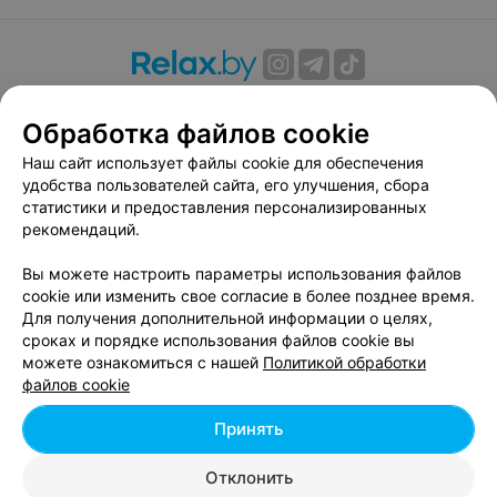
О проекте
Новости проекта
Размещение рекламы
Обработка файлов cookie
Вакансии
Публичный договор
Способы оплаты
Публичный договор по использованию сервиса
Наш сайт использует файлы cookie для обеспечения
«Афиша»
удобства пользователей сайта, его улучшения, сбора
статистики и предоставления персонализированных
Пользовательское соглашение
рекомендаций.
Написать в поддержку
Вы можете настроить параметры использования файлов
Связаться по вопросам сотрудничества
cookie или изменить свое согласие в более позднее время.
Написать руководителю relax.by
Для получения дополнительной информации о целях,
Персональные настройки cookie
сроках и порядке использования файлов cookie вы
можете ознакомиться с нашей
Политикой обработки
Обработка персональных данных
файлов cookie
Принять
© 2026 ООО «Артокс Лаб», УНП 191700409, регистрирующий орган -
Отклонить
Минский горисполком
| 220012, Республика Беларусь, г. Минск,