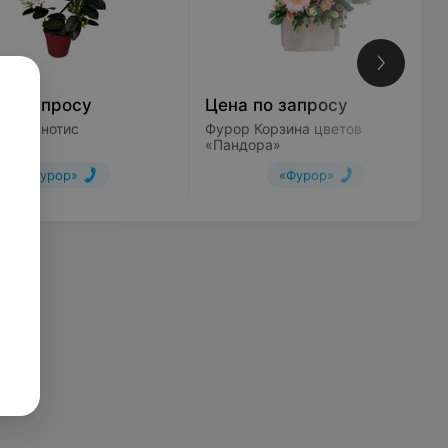
по запросу
Цена по запросу
Стефанотис
Фурор Корзина цветов
«Пандора»
«Фурор»
«Фурор»