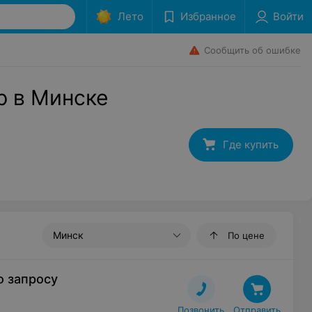
Лето
Избранное
Войти
Сообщить об ошибке
р в Минске
Где купить
Минск
По цене
о запросу
Позвонить
Отправить
