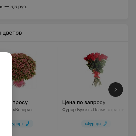
я — 5,5 руб.
ы цветов
по запросу
Цена по запросу
Букет «Венера»
Фурор Букет «Пламя страсти»
«Фурор»
«Фурор»