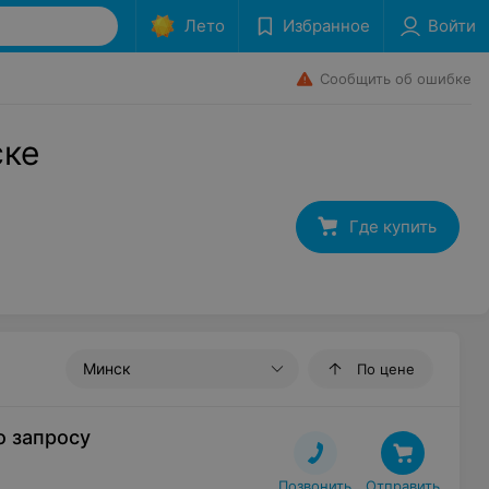
Лето
Избранное
Войти
Сообщить об ошибке
ске
Где купить
Минск
По цене
о запросу
Позвонить
Отправить
