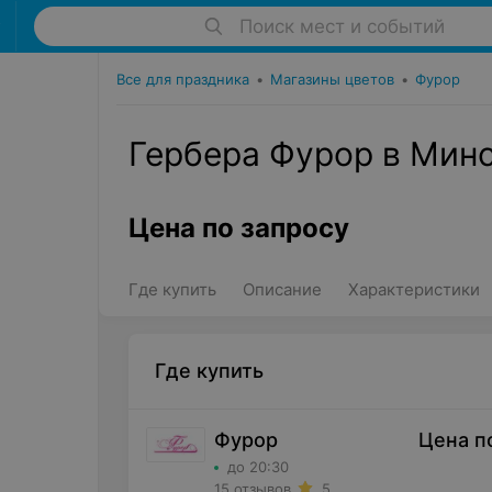
Поиск мест и событий
Все для праздника
•
Магазины цветов
•
Фурор
Гербера Фурор в Мин
Цена по запросу
Где купить
Описание
Характеристики
Где купить
Фурор
Цена п
до 20:30
15 отзывов
5