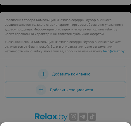
Реализация товара Композиция «Нежное сердце» Фурор в Минске
осуществляется только в стационарном торговом объекте по указанному
адресу продавца. Информация о товарах и услугах на портале relax.by
носит справочный характер и не является публичной офертой.
Указанная цена на Композиция «Нежное сердце» Фурор в Минске может
отличаться от фактической. Если в описании или цене вы заметили
неточность или ошибку, пожалуйста, сообщите нам на почту
help@relax.by
.
Добавить компанию
Добавить специалиста
О проекте
Новости проекта
Размещение рекламы