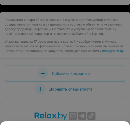
Реализация товара 17 роз с зеленью в круглой коробке Фурор в Минске
осуществляется только в стационарном торговом объекте по указанному
адресу продавца. Информация о товарах и услугах на портале relax.by
носит справочный характер и не является публичной офертой.
Указанная цена на 17 роз с зеленью в круглой коробке Фурор в Минске
может отличаться от фактической. Если в описании или цене вы заметили
неточность или ошибку, пожалуйста, сообщите нам на почту
help@relax.by
.
Добавить компанию
Добавить специалиста
О проекте
Новости проекта
Размещение рекламы