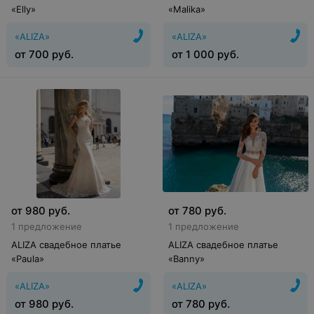
«Elly»
«Malika»
«ALIZA»
«ALIZA»
от
700
руб.
от
1 000
руб.
от
980
руб.
от
780
руб.
1 предложение
1 предложение
ALIZA свадебное платье
ALIZA свадебное платье
«Paula»
«Banny»
«ALIZA»
«ALIZA»
от
980
руб.
от
780
руб.