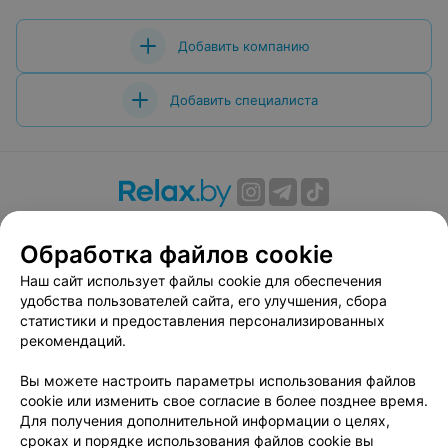
Добавить компанию
Добавить специалиста
О проекте
Новости проекта
Размещение рекламы
Обработка файлов cookie
Вакансии
Публичный договор
Способы оплаты
Публичный договор по использованию сервиса
Наш сайт использует файлы cookie для обеспечения
«Афиша»
удобства пользователей сайта, его улучшения, сбора
статистики и предоставления персонализированных
Пользовательское соглашение
рекомендаций.
Написать в поддержку
Вы можете настроить параметры использования файлов
Связаться по вопросам сотрудничества
cookie или изменить свое согласие в более позднее время.
Написать руководителю relax.by
Для получения дополнительной информации о целях,
Персональные настройки cookie
сроках и порядке использования файлов cookie вы