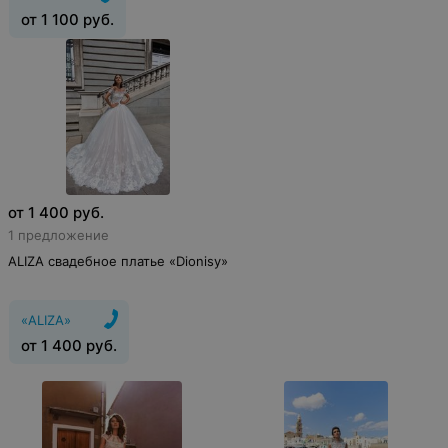
от
1 100
руб.
от
1 400
руб.
1 предложение
ALIZA свадебное платье «Dionisy»
«ALIZA»
от
1 400
руб.