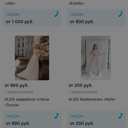
«Jilly»
«Estelly»
«ALIZA»
«ALIZA»
от
1 000
руб.
от
800
руб.
от
890
руб.
от
200
руб.
1 предложение
1 предложение
ALIZA свадебное платье
ALIZA Комбинезон «Kylie»
«Teona»
«ALIZA»
«ALIZA»
от
890
руб.
от
200
руб.