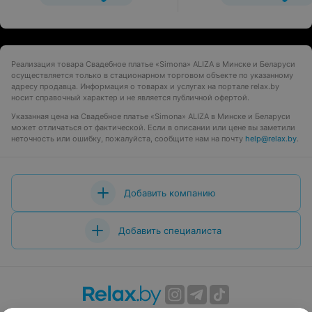
Реализация товара Свадебное платье «Simona» ALIZA в Минске и Беларуси
осуществляется только в стационарном торговом объекте по указанному
адресу продавца. Информация о товарах и услугах на портале relax.by
носит справочный характер и не является публичной офертой.
Указанная цена на Свадебное платье «Simona» ALIZA в Минске и Беларуси
может отличаться от фактической. Если в описании или цене вы заметили
неточность или ошибку, пожалуйста, сообщите нам на почту
help@relax.by
.
Добавить компанию
Добавить специалиста