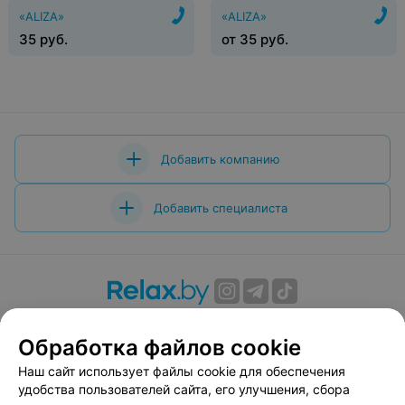
«ALIZA»
«ALIZA»
35
руб.
от
35
руб.
Добавить компанию
Добавить специалиста
О проекте
Новости проекта
Размещение рекламы
Обработка файлов cookie
Вакансии
Публичный договор
Способы оплаты
Публичный договор по использованию сервиса
Наш сайт использует файлы cookie для обеспечения
«Афиша»
удобства пользователей сайта, его улучшения, сбора