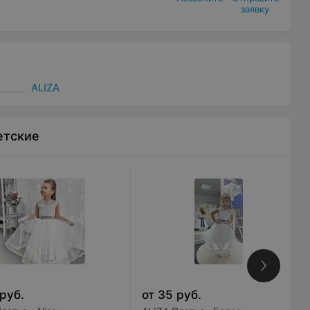
заявку
ALIZA
етские
руб.
от
35
руб.