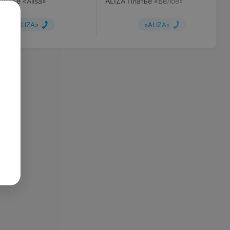
латье «Alisa»
ALIZA Платье «Белое»
«ALIZA»
«ALIZA»