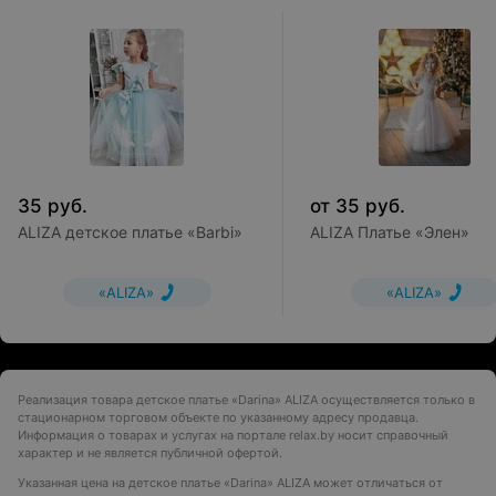
35
руб.
от
35
руб.
ALIZA детское платье «Barbi»
ALIZA Платье «Элен»
«ALIZA»
«ALIZA»
Реализация товара детское платье «Darina» ALIZA осуществляется только в
стационарном торговом объекте по указанному адресу продавца.
Информация о товарах и услугах на портале relax.by носит справочный
характер и не является публичной офертой.
Указанная цена на детское платье «Darina» ALIZA может отличаться от