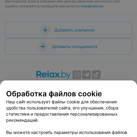
фактической. Если в описании или цене вы заметили неточность или
ошибку, пожалуйста, сообщите нам на почту
help@relax.by
.
Добавить компанию
Добавить специалиста
О проекте
Новости проекта
Размещение рекламы
Обработка файлов cookie
Вакансии
Публичный договор
Способы оплаты
Публичный договор по использованию сервиса
Наш сайт использует файлы cookie для обеспечения
«Афиша»
удобства пользователей сайта, его улучшения, сбора
статистики и предоставления персонализированных
Пользовательское соглашение
рекомендаций.
Написать в поддержку
Вы можете настроить параметры использования файлов
Связаться по вопросам сотрудничества