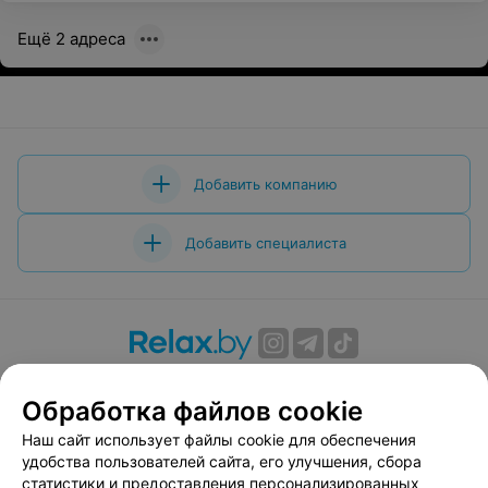
Ещё 2 адреса
Добавить компанию
Добавить специалиста
О проекте
Новости проекта
Размещение рекламы
Обработка файлов cookie
Вакансии
Публичный договор
Способы оплаты
Публичный договор по использованию сервиса
Наш сайт использует файлы cookie для обеспечения
«Афиша»
удобства пользователей сайта, его улучшения, сбора
статистики и предоставления персонализированных