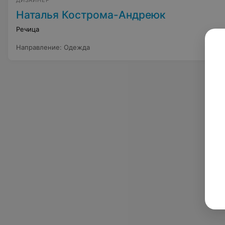
ДИЗАЙНЕР
Наталья Кострома-Андреюк
Речица
Направление
:
Одежда