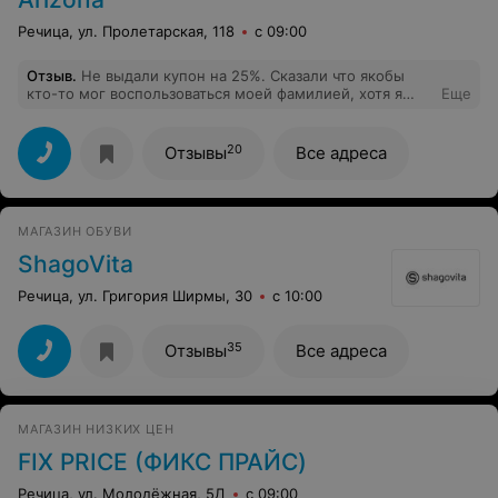
Речица, ул. Пролетарская, 118
с 09:00
Отзыв
.
Не выдали купон на 25%. Сказали что якобы
кто-то мог воспользоваться моей фамилией, хотя я
Еще
знаю что нужно предъявить дисконтную карту....
20
Отзывы
Все адреса
МАГАЗИН ОБУВИ
ShagoVita
Речица, ул. Григория Ширмы, 30
с 10:00
35
Отзывы
Все адреса
МАГАЗИН НИЗКИХ ЦЕН
FIX PRICE (ФИКС ПРАЙС)
Речица, ул. Молодёжная, 5Д
с 09:00