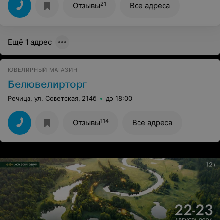
изделия,просто бомба,как и по качеству,так и по
21
Отзывы
Все адреса
ценнам.Но,хочу сказать,что именно в этой Славии
,очень хорошие работники,больше нигде таких не
встречала.Спасибо,Вам,большое
Ещё 1 адрес
ЮВЕЛИРНЫЙ МАГАЗИН
Белювелирторг
Речица, ул. Советская, 214б
до 18:00
114
Отзывы
Все адреса