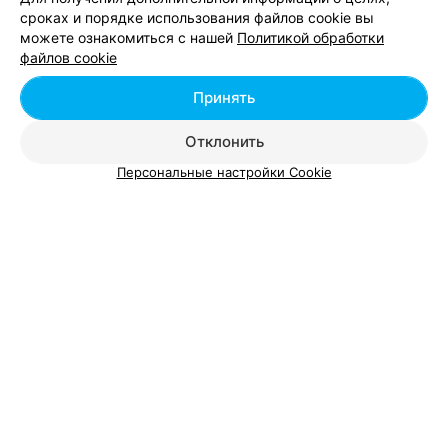
сроках и порядке использования файлов cookie вы
Речица, ул. Григория Ширмы, 30
до 21:00
можете ознакомиться с нашей
Политикой обработки
файлов cookie
43
Отзывы
Все адреса
Принять
Отклонить
Персональные настройки Cookie
Добавить компанию
Добавить специалиста
О проекте
Новости проекта
Размещение рекламы
Вакансии
Публичный договор
Способы оплаты