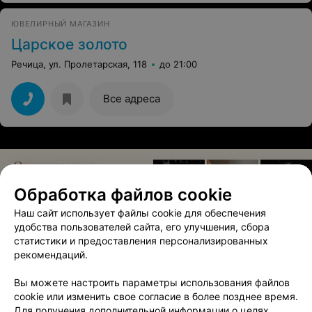
ЮВЕЛИРНЫЙ МАГАЗИН
Царское золото
Речица, ул. Пролетарская, 118
до 21:00
Все адреса
Обработка файлов cookie
Наш сайт использует файлы cookie для обеспечения
удобства пользователей сайта, его улучшения, сбора
статистики и предоставления персонализированных
рекомендаций.
ЭФФЕКТИВНАЯ РЕКЛАМА НА САЙТЕ
Вы можете настроить параметры использования файлов
ЮВЕЛИРНЫЙ САЛОН
cookie или изменить свое согласие в более позднее время.
Золотая мечта
Для получения дополнительной информации о целях,