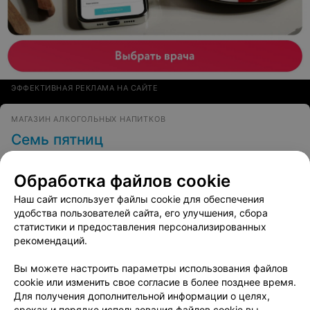
ЭФФЕКТИВНАЯ РЕКЛАМА НА САЙТЕ
МАГАЗИН АЛКОГОЛЬНЫХ НАПИТКОВ
Семь пятниц
Речица, ул. Молодежная, 5д
с 09:00
Обработка файлов cookie
1
Отзывы
Все адреса
Наш сайт использует файлы cookie для обеспечения
удобства пользователей сайта, его улучшения, сбора
статистики и предоставления персонализированных
рекомендаций.
Ещё 2 адреса
Вы можете настроить параметры использования файлов
cookie или изменить свое согласие в более позднее время.
ВЕЙПШОП
Для получения дополнительной информации о целях,
Sig.net
сроках и порядке использования файлов cookie вы