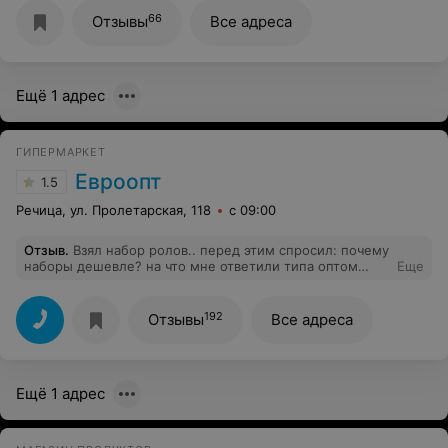
написано, что за 0.89, а на нижней за 1,41, хотя по
штрихкодам одинаково. Не рекомендую, хоть и
66
Отзывы
Все адреса
постоянный клиент.
Ещё 1 адрес
ГИПЕРМАРКЕТ
Евроопт
1.5
Речица, ул. Пролетарская, 118
с 09:00
Отзыв
.
Взял набор ролов.. перед этим спросил: почему
наборы дешевле? на что мне ответили типа оптом
Еще
дешевле)) пришел домой и огорчился! Рис старый, в
некоторых недовареный, рыбы в них вообще нет!!!
отдал деньги за просроченый рис, подходящий к концу
192
Отзывы
Все адреса
срока годности перец и сыр "филадельфия" с того же
ансамбля) фууу!
Ещё 1 адрес