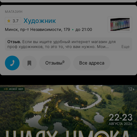
приду в замечательное место з друзьями.
МАГАЗИН
Художник
3.7
Минск, пр-т Независимости, 179
до 21:00
Отзыв
.
Если вы ищите удобный интернет магазин для
проф художников, то это то, что вам нужно. Мои
Еще
любимые производители всегда в наличии. И цены
приятные.
9
Отзывы
Все адреса