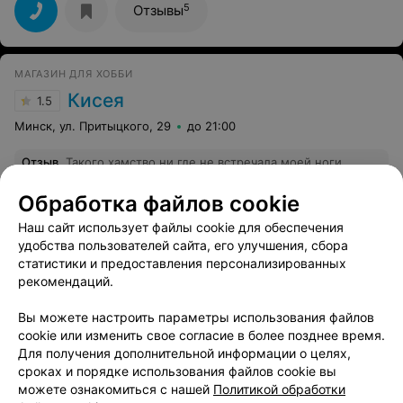
магазин отличный,но,владелец этой сети
5
Отзывы
магазинов,обратите внимание на свой персонал,может
быть ваши девочки и разбираются в этой сфере,но
периодически хамят покупателям,ну или просто сидят
в телефоне(была свидетелем неоднократно)бывает
МАГАЗИН ДЛЯ ХОББИ
такое что никого нет ни на зале,ни на кассе,что
удивляет больше всего,как говорится:" бери что
Кисея
1.5
хочешь,иди куда хочешь" смените персонал,и все
будет отлично!!! А так магазин рекомендую!!!Удачи
Минск, ул. Притыцкого, 29
до 21:00
Вам!
Отзыв
.
Такого хамство ни где не встречала моей ноги
там больше не будет (( Куда владельцы смотрят вы
Еще
теряете постоянных покупателей и прибыль!!
Обработка файлов cookie
4
Отзывы
Все адреса
Наш сайт использует файлы cookie для обеспечения
удобства пользователей сайта, его улучшения, сбора
статистики и предоставления персонализированных
рекомендаций.
Показать ещё 25
Вы можете настроить параметры использования файлов
cookie или изменить свое согласие в более позднее время.
1
2
3
Для получения дополнительной информации о целях,
сроках и порядке использования файлов cookie вы
можете ознакомиться с нашей
Политикой обработки
Каждая девушка и примерная хозяйка должна уметь