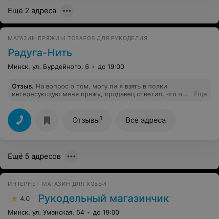
Ещё 2 адреса
МАГАЗИН ПРЯЖИ И ТОВАРОВ ДЛЯ РУКОДЕЛИЯ
Радуга-Нить
Минск, ул. Бурдейного, 6
до 19:00
Отзыв
.
На вопрос о том, могу ли я взять в полки
интересующую меня пряжу, продавец ответил, что она
Еще
"даст мне по рукам", что ходят тут покупатели, а ей
потом убирать все на место и что-то еще в том же
духе. Была крайне удивлена, т к вяжу много и давно, и
1
Отзывы
Все адреса
ни в одном магазине для рукоделия не встречала
такого отношения к клиенту.
Ещё 5 адресов
ИНТЕРНЕТ-МАГАЗИН ДЛЯ ХОББИ
Рукодельный магазинчик
4.0
Минск, ул. Уманская, 54
до 19:00