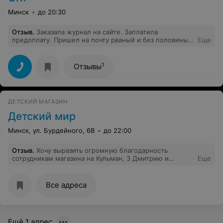
стараться обходить этот магазин стороной.
Минск
до 20:30
Отзыв
.
Заказала журнал на сайте. Заплатила
предоплату. Пришел на почту рваный и без половины
Еще
страниц. Будьте осторожны
1
Отзывы
ДЕТСКИЙ МАГАЗИН
Детский мир
Минск, ул. Бурдейного, 6В
до 22:00
Отзыв
.
Хочу выразить огромную благодарность
сотрудникам магазина на Кульман, 3 Дмитрию и
Еще
Татьяне за профессионализм, отзывчивость и вежливое
отношение к покупателям.
Все адреса
Ещё 1 адрес