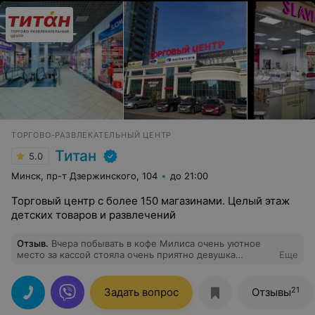
сотрудников "Galileo"). Очень благодарна за помощь и
поддержку! Удачи и процветания.
ТОРГОВО-РАЗВЛЕКАТЕЛЬНЫЙ ЦЕНТР
Титан
5.0
Минск, пр-т Дзержинского, 104
до 21:00
Торговый центр с более 150 магазинами. Целый этаж
детских товаров и развлечений
Отзыв
.
Вчера побывать в кофе Милиса очень уютное
место за кассой стояла очень приятно девушка
Еще
Надежда она сразу скозала что она здесь первый раз
работает но всё было вкусно и салат который я
заказала и блинчики все подала вовремя. Хочу
21
Задать вопрос
Отзывы
отметить что молодец и мала осталась таких
вежливых и приятных людей. Молодцы я ещё раз