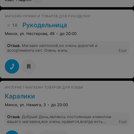
МАГАЗИН ПРЯЖИ И ТОВАРОВ ДЛЯ РУКОДЕЛИЯ
Рукодельница
1.0
Минск, ул. Нестерова, 49
до 20:00
Отзыв
.
Магазин неплохой,но очень дорогой и
ассортимента нет. Очень жаль.
Еще
ИНТЕРНЕТ-МАГАЗИН ТОВАРОВ ДЛЯ ХОББИ
Каралики
Минск, ул. Немига, 3
до 20:00
Отзыв
.
Добрый День,являюсь постоянным клиентом
вашего магазина,все очень нравится,всегда есть
Еще
выбор,незавышенные цены,есть возможность онлайн
заказа,на сайте все подробно расписано,в этом плане