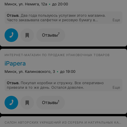
Минск, ул. Немига, 12а
до 20:00
Отзыв
.
Два года пользуюсь услугами этого магазина.
Часто заказывала салфетки и рисовую бумагу в
Еще
интернет-магазине.Очень доброжелательные
продавцы.По моей просьбе был оставлен товар на
неделю, т.к. живу в Новополоцке.Желаем продавцам
7
Отзывы
хорошего спроса на весь ассортимент товара,
благополучия во всем, добрых и ласковых
покупателей!
ИНТЕРНЕТ-МАГАЗИН ПО ПРОДАЖЕ УПАКОВОЧНЫХ ТОВАРОВ
iPapera
Минск, ул. Калиновского, 3
до 19:00
Отзыв
.
Покупал коробки и стружку. Все оперативно
привезли в то же день. Остался доволен.
Еще
1
Отзывы
САЛОН АВТОРСКИХ УКРАШЕНИЙ ИЗ СЕРЕБРА И НАТУРАЛЬНЫХ КАМНЕЙ