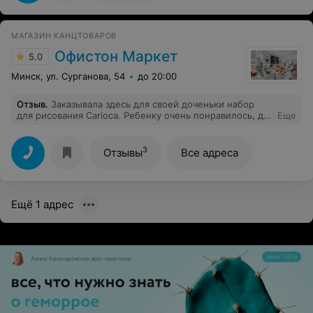
выбор. Заказ никогда не разочаровывает – выглядит
все в точности, как и на картинке. Ставлю этому
интернет-магазину твердую десятку :).
МАГАЗИН КАНЦТОВАРОВ
Офистон Маркет
5.0
Минск, ул. Сурганова, 54
до 20:00
Отзыв
.
Заказывала здесь для своей доченьки набор
для рисования Carioca. Ребенку очень понравилось, да
Еще
и мне было самой интересно! Обслуживание хорошее
- вежливый курьер и продавец. Рекомендую всем
родителям!))
3
Отзывы
Все адреса
Ещё 1 адрес