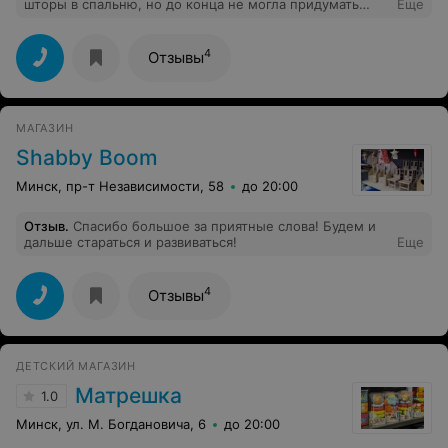
шторы в спальню, но до конца не могла придумать
Еще
дизайн. Многие салоны в Минске на мои просьбы о
помощи в подборе необходимого дизайна отказывали,
по всей видимости видя во мне неопределившегося
4
Отзывы
клиента. Тогда я пришла в "Ажур" - глаза разбежались
от многообразия цвета и фактур тканей. Видя мой
растерянный вид, продавец-консультант Ольга, сразу
же пришла ко мне на помощь. Просмотрела фото моей
МАГАЗИН
спальни и повела меня показывать то, что могло бы
подойти. В итоге ткань была выбрана и шторы пошиты
Shabby Boom
очень быстро. Я осталась довольна. Спасибо команде
"Ажура" за внимание и качественную работу. Всем
Минск, пр-т Независимости, 58
до 20:00
своим знакомым буду советовать этот салон!
Отзыв
.
Спасибо большое за приятные слова! Будем и
дальше стараться и развиваться!
Еще
4
Отзывы
ДЕТСКИЙ МАГАЗИН
Матрешка
1.0
Минск, ул. М. Богдановича, 6
до 20:00