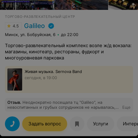
ТОРГОВО-РАЗВЛЕКАТЕЛЬНЫЙ ЦЕНТР
Galileo
4.5
Минск, ул. Бобруйская, 6
до 22:00
Торгово-развлекательный комплекс возле ж/д вокзала:
магазины, кинотеатр, рестораны, фудкорт и
многоуровневая парковка
Живая музыка. Sernova Band
сегодня, в 19:00
Отзыв
.
Неоднократно посещала тц "Galileo", на
невоспитанных и грубых сотрудников не нарывалась,
Еще
как пишут в отзывах ниже, скорее наоборот. Особенно,
хочется отметить работу охраны, которая готова
помочь и уделить время в случае необходимости.
Задать вопрос
Услуги
Интер
Отдельно хочется поблагодарить Арама, чуткого
молодого человека, который помогал решать
неприятный инцидент (произошёл не по вине