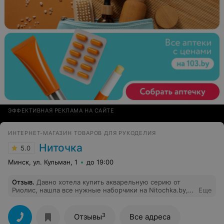
ЭФФЕКТИВНАЯ РЕКЛАМА НА САЙТЕ
ИНТЕРНЕТ-МАГАЗИН ТОВАРОВ ДЛЯ РУКОДЕЛИЯ
Ниточка
5.0
Минск, ул. Кульман, 1
до 19:00
Отзыв
.
Давно хотела купить акварельную серию от
Риолис, нашла все нужные наборчики на Nitochka.by,
Еще
как раз была акция, купила по очень хорошей цене.
Привезли быстро, в подарок оставили каталог и
скидочку на следующую покупку. Очень приятное
3
Отзывы
Все адреса
впечатление!