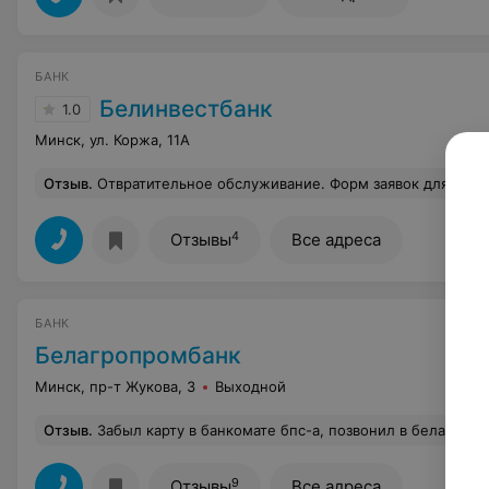
БАНК
Белинвестбанк
1.0
Минск, ул. Коржа, 11А
Отзыв
.
Отвратительное обслуживание. Форм заявок для обратной связи нет, вместо этого предлагаю звонить по телефонам. На попытку дозвониться уходит по несколь
4
Отзывы
Все адреса
БАНК
Белагропромбанк
Минск, пр-т Жукова, 3
Выходной
Отзыв
.
Забыл карту в банкомате бпс-а, позвонил в белагропромбанк, предложили заблокировать и новую сделать потому что не ручаются за сроки когда там ее заберет инкассация и передаст. Ну я согласился, было немного наличных денег и времени. Рассчитывал на недели две, а мне так быстро карту сдел
9
Отзывы
Все адреса