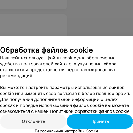
Обработка файлов cookie
ку часов, причем довольно часто дозвониться не получается вовсе.
Еще
Наш сайт использует файлы cookie для обеспечения
удобства пользователей сайта, его улучшения, сбора
статистики и предоставления персонализированных
рекомендаций.
Вы можете настроить параметры использования файлов
cookie или изменить свое согласие в более позднее время.
Для получения дополнительной информации о целях,
сроках и порядке использования файлов cookie вы можете
ознакомиться с нашей
Политикой обработки файлов cookie
али, что я не успел даже по ней соскучиться! Очень удивлен сервисом, спасибо большое за оперативность, это было очень кстати
Еще
Отклонить
Принять
Персональные настройки Cookie