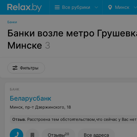
Все рубрики
Минск
Банки
Банки возле метро Грушевк
Минске
3
Фильтры
БАНК
Беларусбанк
Минск, пр-т Дзержинского, 18
Отзыв
.
Расстроена тем обстоятельством,что сейчас у Вас нет вклада похожего на"Сберегательный".Давно пользуюсь услугами вашего банка,почти всегда имею какой то вклад у вас.Например мне не нравится ваши теперешние вклады,нет ни одного удобного для меня.В жизни бывают такие ситуации,когда деньги нужны срочно.И я еще предпочитаю деньги подкорить,
20
Отзывы
Все адреса