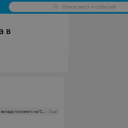
Поиск мест и событий
а в
а потом тратить.Можно же придумать какой нибудь вклад похожий на"Сберегательный",пускай даже с более жесткими условиями.Спасибо за внимание.
Еще