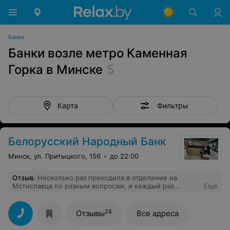
Банки
Банки возле метро Каменная
Горка в Минске
5
Фильтры
Карта
Белорусский Народный Банк
Минск, ул. Притыцкого, 156
до 22:00
Отзыв
.
Несколько раз приходила в отделение на
Мстиславца по разным вопросам, и каждый раз
Еще
девочки помогали в моих вопросах. Отделение
маленькое и каждый раз удивляюсь, как они в таком
маленьком отделении справляются и при этом не
28
Отзывы
Все адреса
падает качество обслуживания. Видно, что команда
сработанная и знает, как держать порядок