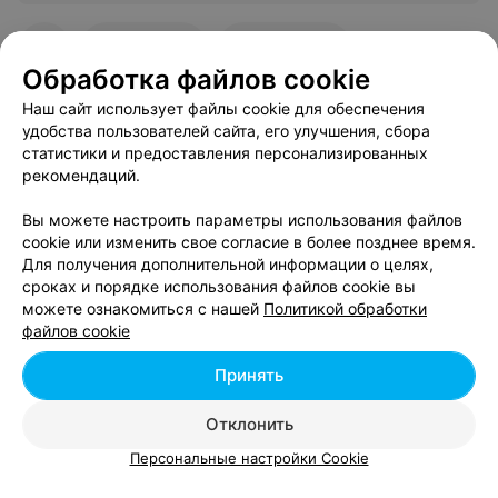
Собрала справки, и начался ужас. Позвонили сестре,
коллеге по работе, мастеру цеха, подруге, матери,
сводной сестре. Короче всему городу сообщили, что у
159
Отзывы
Все адреса
меня кредит и я хочу взять рефинансирование. Я
Обработка файлов cookie
работаю на одной работе 7 лет. Просрочек платежа не
допускала. И в результате в рефинансировании мне
Наш сайт использует файлы cookie для обеспечения
отказали. О какой конфиденциальности может идти
Ещё 1 адрес
удобства пользователей сайта, его улучшения, сбора
речь в этом банке. И зачем было предлагать
рефинансирование,чтобы поиздеваться?
статистики и предоставления персонализированных
рекомендаций.
Вы можете настроить параметры использования файлов
cookie или изменить свое согласие в более позднее время.
Для получения дополнительной информации о целях,
сроках и порядке использования файлов cookie вы
можете ознакомиться с нашей
Политикой обработки
файлов cookie
ЭФФЕКТИВНАЯ РЕКЛАМА НА САЙТЕ
Принять
Отклонить
Персональные настройки Cookie