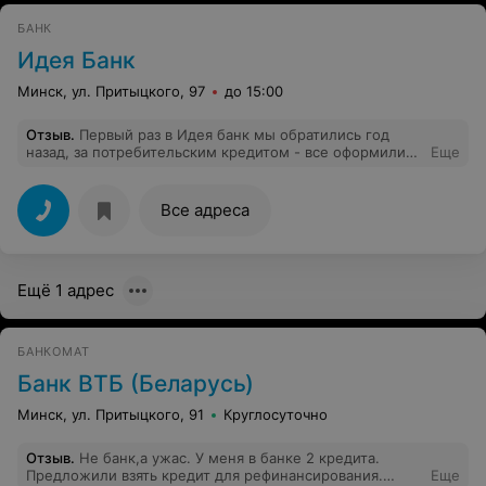
БАНК
Идея Банк
Минск, ул. Притыцкого, 97
до 15:00
Отзыв
.
Первый раз в Идея банк мы обратились год
назад, за потребительским кредитом - все оформили
Еще
быстро, выдали, спасибо, Мы его через пол года
погасили, проценты были не большие, а вот после
этого мы перевели с другого манка сюда как
Все адреса
депозиты, так и выплаты по заработной плате. Нам
нравятся условия.
Ещё 1 адрес
БАНКОМАТ
Банк ВТБ (Беларусь)
Минск, ул. Притыцкого, 91
Круглосуточно
Отзыв
.
Не банк,а ужас. У меня в банке 2 кредита.
Предложили взять кредит для рефинансирования.
Еще