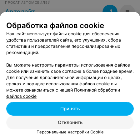
ПРОКАТ АВТОМОБИЛЕЙ
Автолайт
Витебск, ул. Петруся Бровки, 50
до 20:00
Обработка файлов cookie
Тип авто
:
Внедорожник
,
Легковой автомобиль
,
Кабриолет
Наш сайт использует файлы cookie для обеспечения
Вид аренды
:
С водителем
,
Без водителя
удобства пользователей сайта, его улучшения, сбора
статистики и предоставления персонализированных
рекомендаций.
Вы можете настроить параметры использования файлов
cookie или изменить свое согласие в более позднее время.
Для получения дополнительной информации о целях,
сроках и порядке использования файлов cookie вы
Добавить компанию
можете ознакомиться с нашей
Политикой обработки
файлов cookie
Добавить специалиста
Принять
Отклонить
Персональные настройки Cookie