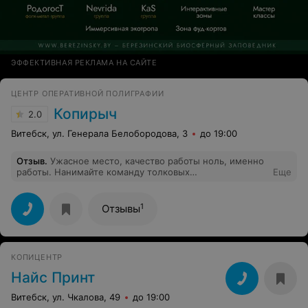
ЭФФЕКТИВНАЯ РЕКЛАМА НА САЙТЕ
ЦЕНТР ОПЕРАТИВНОЙ ПОЛИГРАФИИ
Копирыч
2.0
Витебск, ул. Генерала Белобородова, 3
до 19:00
Отзыв
.
Ужасное место, качество работы ноль, именно
работы. Нанимайте команду толковых
Еще
профессионалов, а не тех, которые даже не умеют
работать в графических редакторах,ну или удаляйте из
перечня услуг те, которые вы совершенно не в
1
Отзывы
состоянии оказать. Что говорить, если даже при
оформлении сертификата в подарок, умудряются
сделать ошибку) смешно)
КОПИЦЕНТР
Найс Принт
Витебск, ул. Чкалова, 49
до 19:00