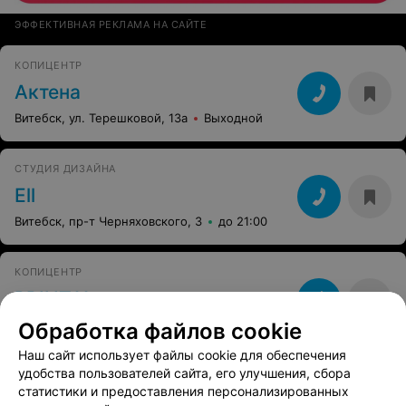
ЭФФЕКТИВНАЯ РЕКЛАМА НА САЙТЕ
КОПИЦЕНТР
Актена
Витебск, ул. Терешковой, 13а
Выходной
СТУДИЯ ДИЗАЙНА
Ell
Витебск, пр-т Черняховского, 3
до 21:00
КОПИЦЕНТР
PRINT11
Витебск, ул. Чкалова, 11/1
до 18:00
Обработка файлов cookie
Наш сайт использует файлы cookie для обеспечения
удобства пользователей сайта, его улучшения, сбора
ФОТО НА ДОКУМЕНТЫ
статистики и предоставления персонализированных
Cheese Photo