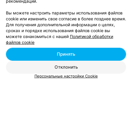
рекомендаций.
Витебск, ТЦ Мега, пр-т Победы, 15
до 20:00
Вы можете настроить параметры использования файлов
cookie или изменить свое согласие в более позднее время.
Все адреса
Для получения дополнительной информации о целях,
сроках и порядке использования файлов cookie вы
можете ознакомиться с нашей
Политикой обработки
файлов cookie
Ещё 1 адрес
Принять
ПОЛИГРАФИЯ
Отклонить
Плюс Копи-Центр
Персональные настройки Cookie
Витебск, пр-т Строителей, 2
Выходной
ПОЛИГРАФИЯ
ПринтКомпани
Витебск, ул. Жесткова, 18
Выходной
ФОТОУСЛУГИ