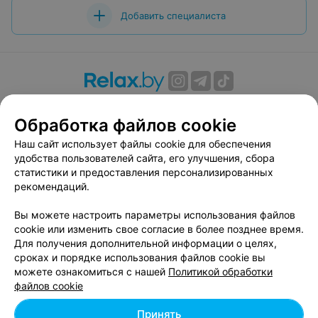
Добавить специалиста
О проекте
Новости проекта
Размещение рекламы
Обработка файлов cookie
Вакансии
Публичный договор
Способы оплаты
Публичный договор по использованию сервиса
Наш сайт использует файлы cookie для обеспечения
«Афиша»
удобства пользователей сайта, его улучшения, сбора
статистики и предоставления персонализированных
Пользовательское соглашение
рекомендаций.
Написать в поддержку
Вы можете настроить параметры использования файлов
Связаться по вопросам сотрудничества
cookie или изменить свое согласие в более позднее время.
Написать руководителю relax.by
Для получения дополнительной информации о целях,
Персональные настройки cookie
сроках и порядке использования файлов cookie вы
можете ознакомиться с нашей
Политикой обработки
Обработка персональных данных
файлов cookie
Принять