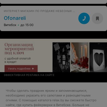
ИНТЕРНЕТ-МАГАЗИН ПО ПРОДАЖЕ НЕБЕСНЫХ ФОНАРИКОВ
Ofonareli
Витебск
до 15:00
ЭФФЕКТИВНАЯ РЕКЛАМА НА САЙТЕ
Чтобы сделать праздник ярким и запоминающимся,
необходимо украсить его салютами и разноцветными
огнями. С помощью каталога relax.by вы сможете быстро
найти, где купить фейерверки в Витебске. Больше не