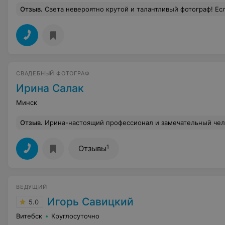
Отзыв
.
Света невероятно крутой и талантливый фотограф! Если вы не очень любите позировать и постоянно слышать "тааак, а теперь замерли и не дышим", но хотите красивых и живых фотографий, на которых будут запечатлены ваши искренние эмоции, которые захочется распеча
СВАДЕБНЫЙ ФОТОГРАФ
Ирина Салак
Минск
Отзыв
.
Ирина-настоящий профессионал и замечательный человек! Мы с мужем никогда раньше не работали с фотографом, но, благодаря умению создавать душевную атмосферу, благодаря тактичности Ирины и дельным советам во время съёмок нашей лавстори и свадьбы, чувствовали себя абсолютно комфортно. Были уверены, что получим превосходные снимки! С теплом вспом
1
Отзывы
ВЕДУЩИЙ
Игорь Савицкий
5.0
Витебск
Круглосуточно