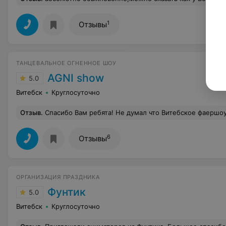
1
Отзывы
ТАНЦЕВАЛЬНОЕ ОГНЕННОЕ ШОУ
AGNI show
5.0
Витебск
Круглосуточно
Отзыв
.
Спасибо Вам ребята! Не думал что Витебское фаершоу такое достойное
6
Отзывы
ОРГАНИЗАЦИЯ ПРАЗДНИКА
Фунтик
5.0
Витебск
Круглосуточно