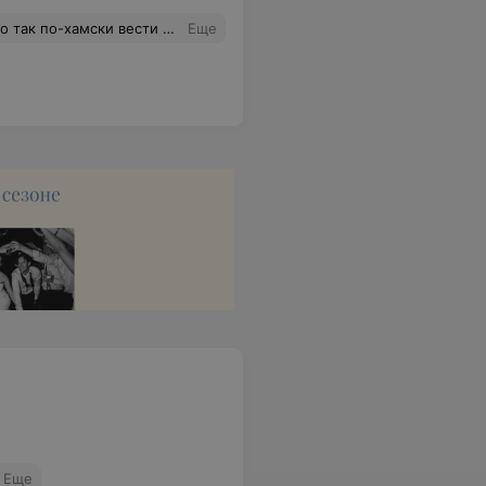
тавили мне услуги в полном объёме, да ещё и на звонки не отвечаете. Почему я должна сама Вам звонить, ведь это Ваша работа! Мы договорились, что Вы позвоните мне ! 8 ! дней назад, а теперь не берёте трубку! Я в полном шоке от Вашей, так сказать, работы! Отвратительно!!!
Еще
Еще