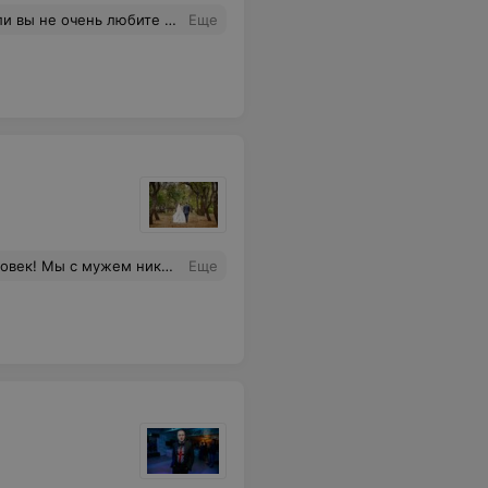
тать и завесить ими все свободное пространство квартиры, которые будут вызывать улыбку, тогда вам точно сюда.
Еще
инаем наши приключения на съёмке лавстори! =) Ирина, спасибо большое за Вашу душевность, ответственность и высокий профессионализм в работе!!!
Еще