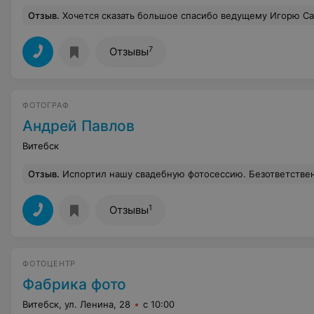
Отзыв
.
Хочется сказать большое спасибо ведущему Игорю Савицкому за проведение моего Дня Рождения! В этот день я доверила тебе самое ценное - наше настроение. Ты полностью это доверие оправдал, создал непринуждённую, действительно тёплую атмосферу. Можно сказать, ты украсил мой день: доброй улыбкой, пре
7
Отзывы
ФОТОГРАФ
Андрей Павлов
Витебск
Отзыв
.
Испортил нашу свадебную фотосессию. Безответственно относится к своей работе, не осознавая важность этого единственного для нас в жизни дня! В работе не собран, не решителен, совершенно не умеет поставить пару для красивых фото. Не помогал в выборе мест. Качество полученных фотографий не соответствуют представленным в портфолио и стоимости его услуг. Композиционно и по цвету фотографии не
1
Отзывы
ФОТОЦЕНТР
Фабрика фото
Витебск, ул. Ленина, 28
с 10:00