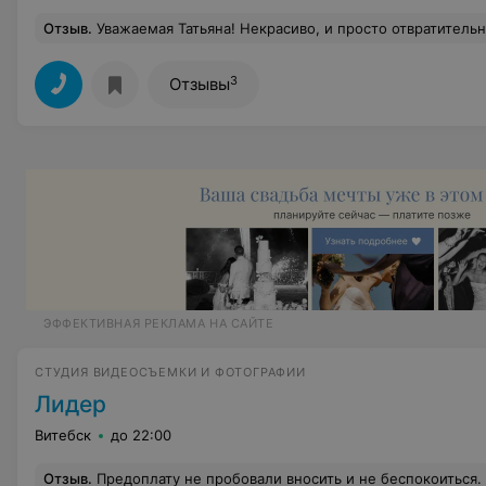
Отзыв
.
Уважаемая Татьяна! Некрасиво, и просто отвратительно так по-хамски вести себя с людьми! Если Вы помните, в нашем с Вами договоре было прописано минимум 200 ОБРАБОТАННЫХ ФОТО, и что же? Фотографии смазаны в большинстве случаев, а Вы пишете, что заботитесь о своих клиентах, но даже не подсказали что у жениха галстук набекрень, и просто отщёлкали всё как было! Сколько времени прошло с октября? Фото, которые вы отдали на диске, НЕ обработаны, Вы не сообщили мне, какую фото вы напечатаете на обложке, а потом пропали, хотя мы договаривались ещё и на альбом. (Который всё-таки входил в стоимость, по Вашим тогдашним словам). Выходит, Вы не предос
3
Отзывы
ЭФФЕКТИВНАЯ РЕКЛАМА НА САЙТЕ
СТУДИЯ ВИДЕОСЪЕМКИ И ФОТОГРАФИИ
Лидер
Витебск
до 22:00
Отзыв
.
Предоплату не пробовали вносить и не беспокоиться.