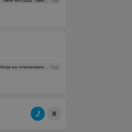
льствие. Внучка сказала, что Робот был настоящий !
Еще
 много и они очень разные: природа, город, с юмором и для родителей. Мы очень довольны. Эти люди просто невероятные. Настоящие профессионалы своего дела. Мы не пожалели ни капли, что выбрали именно этих ребят!
Еще