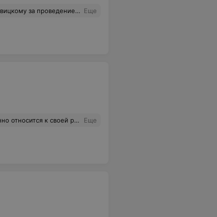
красным юмором, интересной программой, живой беседой. Это настоящее искусство,- работать во время торжества и задавать его тон!!!
Еще
приемлемы. На всех общих фото нашим любимым гостям обрезал ноги. Упустил много важных моментов. К сожалению, из 576 фото в свадебный альбом практически нечего выбрать.
Еще