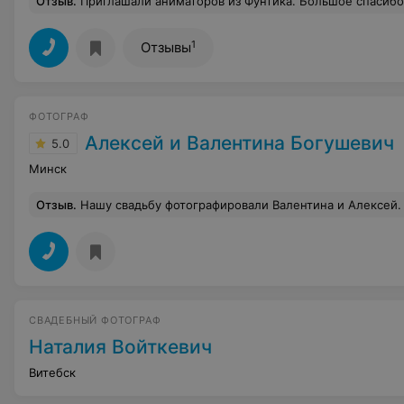
Отзыв
.
Приглашали аниматоров из Фунтика. Большое спасибо. Такие молодцы. Замечательные костюмы. Дети получили огромное удово
1
Отзывы
ФОТОГРАФ
Алексей и Валентина Богушевич
5.0
Минск
Отзыв
.
Нашу свадьбу фотографировали Валентина и Алексей. Когда мы планировали нашу небольшую свадьбу, решили, что хотим красивые, живые фотографии. Когда мы познакомились с Валентиной, то уже не смогли думать о других фотографах, поскольку Валентина очень приятный, открытый и позитивный человек, и фотографии, которые она показывала нам на встрече были именно тем, что мы хотели. В день свадьбы Валентина и Алексей очень помогали справиться с волнением и зажатостью. Фотографий получилось очень
СВАДЕБНЫЙ ФОТОГРАФ
Наталия Войткевич
Витебск