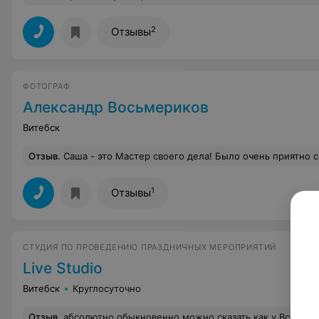
2
Отзывы
ФОТОГРАФ
Александр Восьмериков
Витебск
Отзыв
.
Саша - это Мастер своего дела! Было очень приятно с ним работать. Быстро нашли общий язык. Внимательно выслушал, внес небольшие коррективы. Итого: фотографии получились БЕСПОДОБНЫ
1
Отзывы
СТУДИЯ ПО ПРОВЕДЕНИЮ ПРАЗДНИЧНЫХ МЕРОПРИЯТИЙ
Live Studio
Витебск
Круглосуточно
Отзыв
.
абсолютно обыкновенно,можно сказать как у Всех-ни