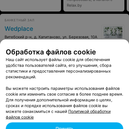
Relax.by
БАНКЕТНЫЙ ЗАЛ
Wedplace
Витебский р-н, д. Капитаново, ул. Березовая, 10А
Обработка файлов cookie
Наш сайт использует файлы cookie для обеспечения
удобства пользователей сайта, его улучшения, сбора
статистики и предоставления персонализированных
РЕСТОРАН
рекомендаций.
Сябрына
Витебск, ул. Петруся Бровки, 5А
до 19:00
Вы можете настроить параметры использования файлов
cookie или изменить свое согласие в более позднее время.
Для получения дополнительной информации о целях,
сроках и порядке использования файлов cookie вы
можете ознакомиться с нашей
Политикой обработки
файлов cookie
КАФЕ
Принять