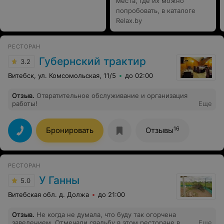
места, где их можно
попробовать, в каталоге
Relax.by
РЕСТОРАН
Губернский трактир
3.2
Витебск, ул. Комсомольская, 11/5
до 02:00
Отзыв
.
Отвратительное обслуживание и организация
работы!
Еще
16
Бронировать
Отзывы
РЕСТОРАН
У Ганны
5.0
Витебская обл. д. Должа
до 21:00
Отзыв
.
Не когда не думала, что буду так огорчена
заведением. Отмечали свадьбу в этом ресторане в
Еще