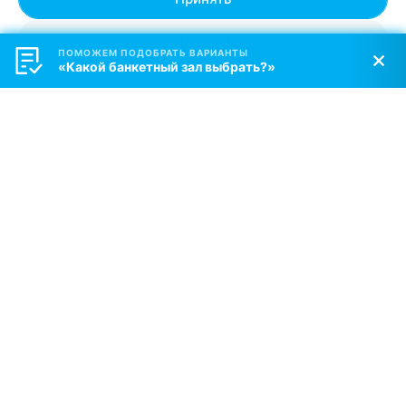
Берлога
Витебск, пр-т Фрунзе, 81к23
до 23:00
Отклонить
ПОМОЖЕМ ПОДОБРАТЬ ВАРИАНТЫ
«Какой банкетный зал выбрать?»
Персональные настройки Cookie
КАФЕТЕРИЙ
Таверна
Витебск, ул. Петруся Бровки, 21А
до 23:00
РЕСТОРАН
Лучеса
Витебск, пр-т Строителей, 1
до 23:00
Бронировать