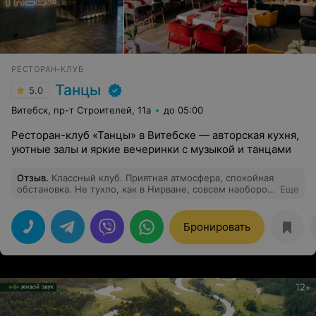
РЕСТОРАН-КЛУБ
Танцы
5.0
Витебск, пр-т Строителей, 11а
до 05:00
Ресторан-клуб «Танцы» в Витебске — авторская кухня,
уютные залы и яркие вечеринки с музыкой и танцами
Отзыв
.
Классный клуб. Приятная атмосфера, спокойная
обстановка. Не тухло, как в Нирване, совсем наоборот.
Еще
Ведущий держит веселье под контролем. Посетители
адекватные. Охранники вежливые, не агрессивные.
Приятная девушка администратор. Рекомендую к
Бронировать
посещения, если хотите хорошо провести время в
клубных условиях. Для Витебска, вообще зачёт. 5+