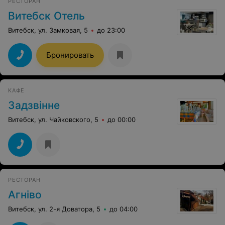
РЕСТОРАН
ели. Попросила несколько контейнеров, что бы
забрать еду, после чего обратила внимание на то, что в
Витебск Отель
чеке их стоимость 10руб. Официант даже не
предложил помочь сложить еду. В целом не плохо, но
Витебск, ул. Замковая, 5
до 23:00
к сожалению не советую данное заведение.
Бронировать
КАФЕ
Задзвінне
Витебск, ул. Чайковского, 5
до 00:00
РЕСТОРАН
Aгнiво
Витебск, ул. 2-я Доватора, 5
до 04:00