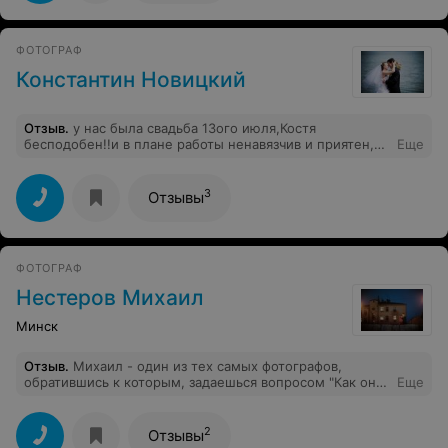
ФОТОГРАФ
Константин Новицкий
Отзыв
.
у нас была свадьба 13ого июля,Костя
бесподобен!!и в плане работы ненавязчив и приятен,и
Еще
в плане конечного результата.фотографии очень
естественные,нежные!даже мой теперь уже
муж,который терпеть не может
3
Отзывы
фотографироваться,выдержал 2 фотосессии!мы в
восторге!в тысячный раз пересматриваем свадебные
фотографии! огромное спасибо,Костя! Алексей и
Марина.
ФОТОГРАФ
Нестеров Михаил
Минск
Отзыв
.
Михаил - один из тех самых фотографов,
обратившись к которым, задаешься вопросом "Как он
Еще
это сделал!?")) Фотограф, который способен понять и
правильно передать на фото индивидуальность и
красоту каждого человека и каждого мгновения,
2
Отзывы
фотограф, присутствие которого не только не мешает,