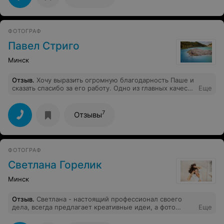
момента счастливой даты) мы можем с уверенностью
сказать, что фотки Ольги сейчас одни из самых
любимых.
ФОТОГРАФ
Павел Стриго
Минск
Отзыв
.
Хочу выразить огромную благодарность Паше и
сказать спасибо за его работу. Одно из главных качеств
Еще
этого фотографа – умение создать непринужденную и
легкую атмосферу в процессе работы. Способность
расположить к себе человека, проявить его
7
Отзывы
творческий потенциал. В результате фотографии
получаются естественные, «живые». Мы в полном
восторге от нашего ЛЮБИМОГО и ЕДИНСТВЕННОГО
ФОТОГРАФА!!! Виктория и Сергей !!!
ФОТОГРАФ
Светлана Горелик
Минск
Отзыв
.
Светлана - настоящий профессионал своего
дела, всегда предлагает креативные идеи, а фото
Еще
получаются нежные, чуткие и с душой! У нас уже 2
совместные съёмки и 2 шедевра!)