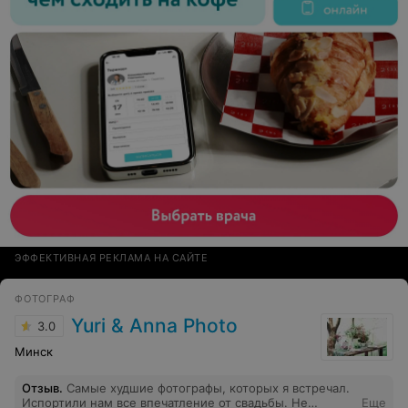
сумбур, я в мыле, ни одной фото с ёлкой...и тд и тп ...
ЭФФЕКТИВНАЯ РЕКЛАМА НА САЙТЕ
ФОТОГРАФ
Yuri & Anna Photo
3.0
Минск
Отзыв
.
Самые худшие фотографы, которых я встречал.
Испортили нам все впечатление от свадьбы. Не
Еще