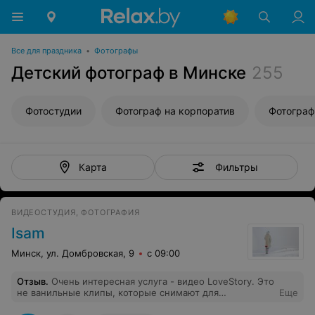
Все для праздника
•
Фотографы
Детский фотограф в Минске
255
Фотостудии
Фотограф на корпоратив
Фотограф
Фильтры
Карта
ВИДЕОСТУДИЯ, ФОТОГРАФИЯ
Isam
Минск, ул. Домбровская, 9
с 09:00
Отзыв
.
Очень интересная услуга - видео LoveStory. Это
не ванильные клипы, которые снимают для
Еще
молодоженов. Это что-то более глубокое. И там вас