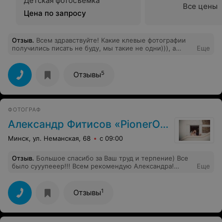
Детская фотосъемка
Все цены
Цена по запросу
Отзыв
.
Всем здравствуйте! Какие клевые фотографии
получились писать не буду, мы такие не одни))), а
Еще
напишу про человека который их делал, Виталия.
Думала что мы не сможем до конца раскрепоститься
или расслабиться и т.д., но благодаря Виталию так все
5
Отзывы
легко и весело получилось, а ведь мы его видели в
первый раз! Виталий, огромное спасибо! Следующая
фотосессия "в ожидании" только с тобой!
ФОТОГРАФ
Александр Фитисов «PionerOFF»
Минск, ул. Неманская, 68
с 09:00
Отзыв
.
Большое спасибо за Ваш труд и терпение) Все
было сууупееер!!! Всем рекомендую Александра!
Еще
Четкий подход, мастер своего дела,
качественные,душевные снимки! Спасииибооо!!)
1
Отзывы