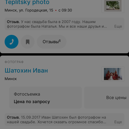
Teplitsky photo
Минск, ул. Городецкая, 15
с 09:30
Отзыв
.
У нас свадьба была в 2007 году. Нашим
фотографом была Наталья. Мы и все наши друзья и
Еще
близкие были просто в восторге. Фото
пересматриваем по сей день. Нам очень
понравилось!!! Успехов Вам!!!
6
Отзывы
ФОТОГРАФ
Шатохин Иван
Минск
Фотосъемка
Все цены
Цена по запросу
Отзыв
.
15.09.2017 Иван Шатохин был фотографом на
нашей свадьбе. Хочется сказать огромное спасибо
Еще
Ване за его работу! Мы очень переживали, т.к. редко