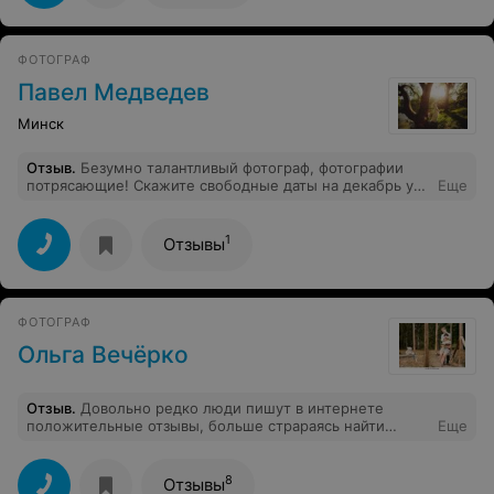
ФОТОГРАФ
Павел Медведев
Минск
Отзыв
.
Безумно талантливый фотограф, фотографии
потрясающие! Скажите свободные даты на декабрь у
Еще
вас есть? И сколько будет стоить час?
1
Отзывы
ФОТОГРАФ
Ольга Вечёрко
Отзыв
.
Довольно редко люди пишут в интернете
положительные отзывы, больше страраясь найти
Еще
негативные. А это особенно актуально при выборе
фотографа для влюблённых. И мы не прогадали.
Отбросив все эмоции (а прошел уже почти год с
8
Отзывы