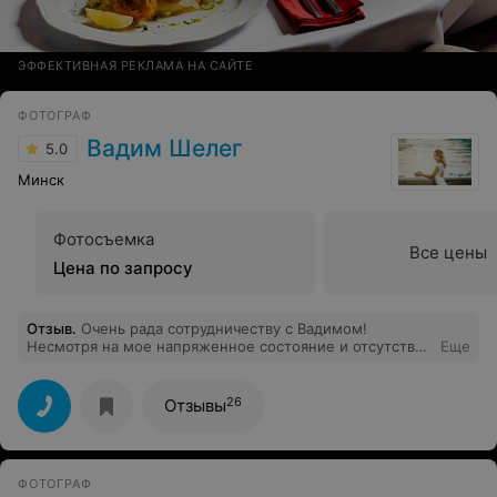
ЭФФЕКТИВНАЯ РЕКЛАМА НА САЙТЕ
ФОТОГРАФ
Вадим Шелег
5.0
Минск
Фотосъемка
Все цены
Цена по запросу
Отзыв
.
Очень рада сотрудничеству с Вадимом!
Несмотря на мое напряженное состояние и отсутствие
Еще
настроения до съемки (так уж случилось), фотограф
сделал крутые фотографии! При этом словил разные
эмоции, разные состояния. Подсказывал лучшее
26
Отзывы
положение рук, ног, головы. Постоянно следил за всей
картинкой. В итоге: отличные фотографии, прекрасное
настроение и большая признательность Вадиму за
работу! )
ФОТОГРАФ