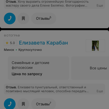
Отзыв
.
Хочу выразить огромнейшую благодарность
мастеру своего дела Елене Белятко. Фотографии
Еще
нашей маленькой свадьбы получились просто
потрясающие, не смотря на то, что было холодно.
Фото были готовы в срок и очень порадовал
5
Отзывы
небольшой подарочек)) Очень рекомендую!! Не
пожалеете, что выбрали fotovideo365, они
замечательные мастера своего дела))
ФОТОГРАФ
Елизавета Карабан
5.0
Минск
Круглосуточно
Семейные и детские
фотосессии
Все цены
Цена по запросу
Отзыв
.
Елизавета пунктуальный, ответственный и
позитивно мыслящий человек, способна передать
Еще
настроение и положительные эмоции в кадре! Очень
благодарен Вам за вашу работу, а главное - осталась
довольна моя любимая жена! Спасибо Вам большое!
7
Отзывы