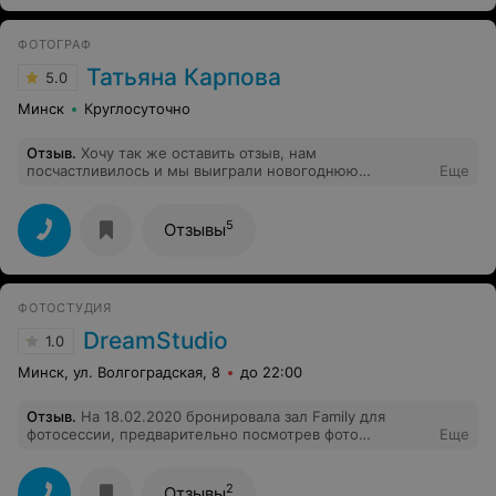
ФОТОГРАФ
Татьяна Карпова
5.0
Минск
Круглосуточно
Отзыв
.
Хочу так же оставить отзыв, нам
посчастливилось и мы выиграли новогоднюю
Еще
фотосессию. Хочу отметить Татьяна мастер своего
дела, все очень прошло замечательно, а самое главное
очень легко и приятно было работать, работу отдает
5
Отзывы
очень быстро, обработка понравилась, буду
обращаться еще и всем советовать! Удачи вам во всем!
Процветания! С Наступающим Новым Годом!
ФОТОСТУДИЯ
DreamStudio
1.0
Минск, ул. Волгоградская, 8
до 22:00
Отзыв
.
На 18.02.2020 бронировала зал Family для
фотосессии, предварительно посмотрев фото
Еще
выбранного зала на сайте студии. Какое же было
разочарование, когда мы увидели зал своими глазами.
На фото зал большой, светлый и чистый!! А мы
2
Отзывы