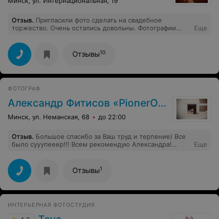
Минск, ул. Интернациональная, 19
Отзыв
.
Пригласили фото сделать на свадебное
торжество. Очень остались довольны. Фотографии
Еще
просто сказочные, особенно в парке. Спасибо
большое за твою работу.
10
Отзывы
ФОТОГРАФ
Александр Фитисов «PionerOFF»
Минск, ул. Неманская, 68
до 22:00
Отзыв
.
Большое спасибо за Ваш труд и терпение) Все
было сууупееер!!! Всем рекомендую Александра!
Еще
Четкий подход, мастер своего дела,
качественные,душевные снимки! Спасииибооо!!)
1
Отзывы
ИНТЕРЬЕРНАЯ ФОТОСТУДИЯ