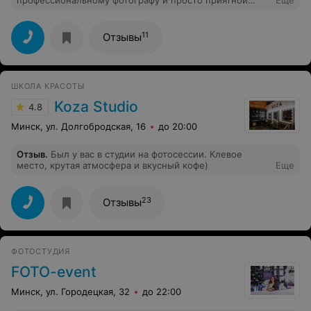
профессиональному фотографу и просто приятной
Еще
девушке, Юле Шаляпиной! На фотосессию именно к
ней попала случайно и ничуть не пожалела! Сначала
немного смущалась, еще бы, такое количество
11
Отзывы
световых установок кругом, но потом Юля помогла
поймать нужное настроение, заставила смеяться,
старательно выстраивала свет, поправляла, "подойди
ближе, уйди дальше, спрячь локоть, поверни голову" и
ШКОЛА КРАСОТЫ
все прошло как надо) получила море удовольствия от
процесса съемки и от просмотра готовых фотографий!
Koza Studio
4.8
Минск, ул. Долгобродская, 16
до 20:00
Отзыв
.
Был у вас в студии на фотосессии. Клевое
место, крутая атмосфера и вкусный кофе)
Еще
23
Отзывы
ФОТОСТУДИЯ
FOTO-event
Минск, ул. Городецкая, 32
до 22:00