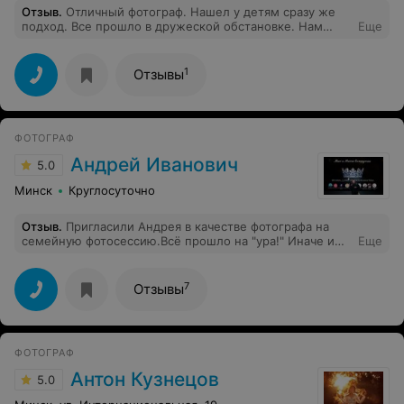
Отзыв
.
Отличный фотограф. Нашел у детям сразу же
подход. Все прошло в дружеской обстановке. Нам
Еще
очень понравилось.
1
Отзывы
ФОТОГРАФ
Андрей Иванович
5.0
Минск
Круглосуточно
Отзыв
.
Пригласили Андрея в качестве фотографа на
семейную фотосессию.Всё прошло на "ура!" Иначе и
Еще
быть не могло! Мастер своего дела, высокий уровень
профессионализма. Индивидуальный подход,
добродушное, благожелательное общение. Все
7
Отзывы
остались довольны - и взрослые, и дети. Обязательно
обратимся ещё.
ФОТОГРАФ
Антон Кузнецов
5.0