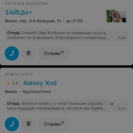
ФОТОГРАФ-ВИДЕОГРАФ
ЗАЙЦЫ+
Минск, пер. 4-й Кольцова, 51
до 21:00
Отзыв
.
Спасибо Вам большое за оказанные услуги,
особенно хочу выразить благодарность владельцу
Еще
студии за то, что помогла моему заказанному
начинающему фотографу за помощь сделать ясные
свадебные фото!
10
Отзывы
ВИДЕОСЪЕМКА
Alexey Xod
5.0
Минск
Круглосуточно
Отзыв
.
Хочется начать со слов "большое спасибо " : за
нашу будущую память(видео), которое мы будем
Еще
пересматривать много раз и будут пересматривать
наши будущие дети и внуки.
15
Отзывы