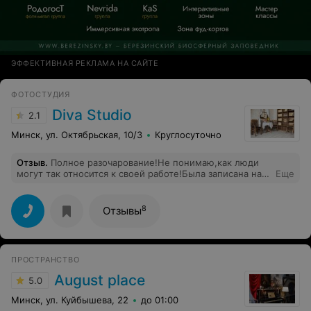
ЭФФЕКТИВНАЯ РЕКЛАМА НА САЙТЕ
ФОТОСТУДИЯ
Diva Studio
2.1
Минск, ул. Октябрьская, 10/3
Круглосуточно
Отзыв
.
Полное разочарование!Не понимаю,как люди
могут так относится к своей работе!Была записана на
Еще
«Фотопозирование».К преподавателю по теории
вопросов нет,но фотограф при первой фотосессии
полный негатив,снимки были просто ужас!При
8
Отзывы
требовании вернуть деньги полный игнор со стороны
администрации.Хотите ужасные фото и выбросить
деньги ,тогда вам сюда
ПРОСТРАНСТВО
August place
5.0
Минск, ул. Куйбышева, 22
до 01:00