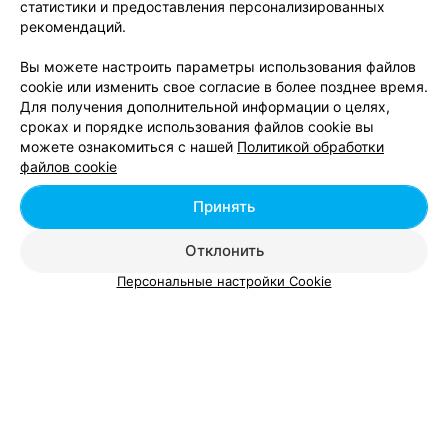
себе даже самых маленьких детей, получилось много
статистики и предоставления персонализированных
прекрасных фото. Рекомендуем!
рекомендаций.
Вы можете настроить параметры использования файлов
ФОТОГРАФ
cookie или изменить свое согласие в более позднее время.
Надежда Володько
Для получения дополнительной информации о целях,
сроках и порядке использования файлов cookie вы
Минск
можете ознакомиться с нашей
Политикой обработки
файлов cookie
Принять
Отклонить
АРТ-ПРОСТРАНСТВО
Персональные настройки Cookie
FOQUS
Минск, ул. Притыцкого, 62
до 22:00
ФОТОГРАФ, ФУД-ФОТОГРАФ