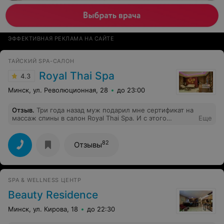
ЭФФЕКТИВНАЯ РЕКЛАМА НА САЙТЕ
ТАЙСКИЙ SPA-САЛОН
Royal Thai Spa
4.3
Минск, ул. Революционная, 28
до 23:00
Отзыв
.
Три года назад муж подарил мне сертификат на
массаж спины в салон Royal Thai Spa. И с этого
Еще
момента каждое посещение этого салону - настоящий
рраздник для меня:праздник хорошего настроения,
праздник доброго , праздник вдохновения...
82
Отзывы
Настоящие мастера, внимательные и заботливые
менеджеры, "вкусная" атмосфера. Спасибо больш
SPA & WELLNESS ЦЕНТР
Beauty Residence
Минск, ул. Кирова, 18
до 22:30