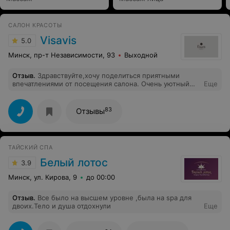
САЛОН КРАСОТЫ
Visavis
5.0
Минск, пр-т Независимости, 93
Выходной
Отзыв
.
Здравствуйте,хочу поделиться приятными
впечатлениями от посещения салона. Очень уютный
Еще
интерьер,приятные администраторы,мастер Галина
или Галия (я не поняла к сожалению) не только
хороший мастер,но и очень приятный человек ( что
83
Отзывы
тоже немаловажно). На выходе мы с маленьким
сыном стали обладателями чудесных,аккуратных и "
то,что я хотела" стрижек и хорошего настроения.
Спасибо!
ТАЙСКИЙ СПА
Белый лотос
3.9
Минск, ул. Кирова, 9
до 00:00
Отзыв
.
Все было на высшем уровне ,была на spa для
двоих.Тело и душа отдохнули
Еще