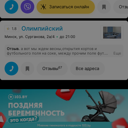
Записаться онлайн
Отз
Олимпийский
1.8
Минск, ул. Сурганова, 2а/4
до 21:00
Отзыв
.
а вот мы ждем весны,открытия кортов и
футбольного поля на соке, между прочим поле фут.
Еще
лучшее в Минске! видно работают над ним
специалисты-профессионалы! молодцы ! мы ваши
постоянные клиенты.
67
Отзывы
Все адреса