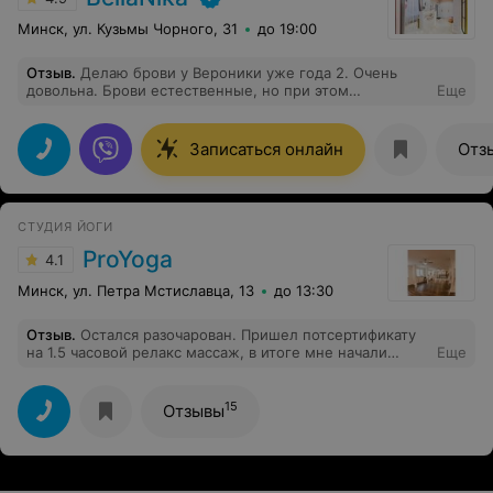
Минск, ул. Кузьмы Чорного, 31
до 19:00
Отзыв
.
Делаю брови у Вероники уже года 2. Очень
довольна. Брови естественные, но при этом
Еще
выразительные.Приятный мастер
Записаться онлайн
Отз
СТУДИЯ ЙОГИ
ProYoga
4.1
Минск, ул. Петра Мстиславца, 13
до 13:30
Отзыв
.
Остался разочарован. Пришел потсертификату
на 1.5 часовой релакс массаж, в итоге мне начали
Еще
продавать какую-то авторскую методику, короче и
дороже. На мои попытки обратить внимание что мне
нужен именно массаж, именно суставы и мышцы,
15
Отзывы
меня несколько раз настойчиво одергивали словами:
"полтора часа неуместно", или "Вам нужно именно
это". В результате 50 минут поглаживаний плеч. Ушел в
куда более напряженном и раздраженном состоянии
чем приходил. Я понимаю что погладить плечи 50