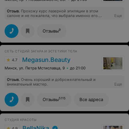
Отзыв
.
Прохожу курс лазерной эпиляции в этом
салоне и не пожалела, что выбрала именно его.
Еще
Приятные цены и отличный специалист, всё объяснит,
делает очень аккуратно. Всегда найдут подходящее
время и запишут- это очень важно. Спасибо большое
9
Отзывы
СЕТЬ СТУДИЙ ЗАГАРА И ЭСТЕТИКИ ТЕЛА
Megasun.Beauty
4.7
Минск, ул. Петра Мстиславца, 9
до 21:00
Отзыв
.
Очень хороший и доброжелательный и
вниматеьный мастер.
Еще
5115
Отзывы
Все адреса
СТУДИЯ КРАСОТЫ
BellaNika
4.9