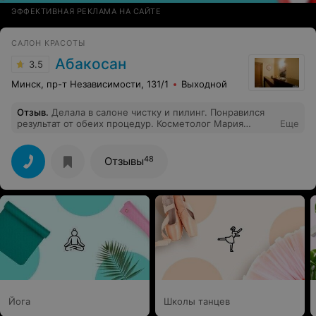
ЭФФЕКТИВНАЯ РЕКЛАМА НА САЙТЕ
САЛОН КРАСОТЫ
Абакосан
3.5
Минск, пр-т Независимости, 131/1
Выходной
Отзыв
.
Делала в салоне чистку и пилинг. Понравился
результат от обеих процедур. Косметолог Мария
Еще
рассказала все грамотно, дала рекомендации по
домашнему уходу. Я довольна. Приду еще.
48
Отзывы
Йога
Школы танцев