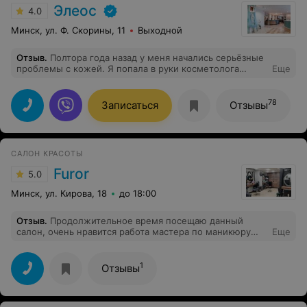
Элеос
4.0
Минск, ул. Ф. Скорины, 11
Выходной
Отзыв
.
Полтора года назад у меня начались серьёзные
проблемы с кожей. Я попала в руки косметолога
Еще
Казаченко Анжелики Владимировны. Потрясающий
специалист: внимательная, доброжедательная,
профессионал своего дела. Она подобрала мне
78
Записаться
Отзывы
качественный уход, о каждой проделанной процедуре
всегда подробно рассказывала, бережно относилась к
моему лицу. Сейчас моя кожа выглядит так, как не
выглядела никогда.. Моя кожа и я говорим огромное
САЛОН КРАСОТЫ
спасибо Анжелика Владимировне за е её
профессионализм!
Furor
5.0
Минск, ул. Кирова, 18
до 18:00
Отзыв
.
Продолжительное время посещаю данный
салон, очень нравится работа мастера по маникюру
Еще
Дианы. Очень аккуратно делает и достаточно быстро.
Материалы, которыми выполнена работа,
выдерживают 3 недели. P.S. Здоровья, удачи и
1
Отзывы
процветания.