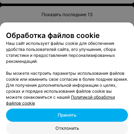
удобно расположены недалеко от дома. И могу сказать
– что это невероятные ощущения! Врач рекомендовала
пройти курс процедур, чтобы эффект легкости
Показать последние 13
сохранился на подольше. И не соврал! Прошло 1,5 мес
с последнего сеанса, а мне гораздо легче двигаться.
Фантастика) Через 6 мес иду снова на массаж,
1
2
однозначно)
Обработка файлов cookie
Наш сайт использует файлы cookie для обеспечения
удобства пользователей сайта, его улучшения, сбора
статистики и предоставления персонализированных
Смотрите также
рекомендаций.
Барбершопы на пр-те Независимости в Минске
Вы можете настроить параметры использования файлов
cookie или изменить свое согласие в более позднее время.
Для получения дополнительной информации о целях,
сроках и порядке использования файлов cookie вы
Салоны массажа на пр-те Независимости в
можете ознакомиться с нашей
Политикой обработки
Минске
файлов cookie
Принять
Парикмахерские на пр-те Независимости в
Минске
Отклонить