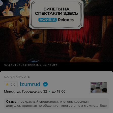
ЭФФЕКТИВНАЯ РЕКЛАМА НА САЙТЕ
САЛОН КРАСОТЫ
Izumrud
5.0
Минск, ул. Городецкая, 32
до 19:00
Отзыв
.
прекрасный специалист. и очень красивая
девушка. приятная по общению, многое о чем можно
Еще
поговорить во время и сеанса.