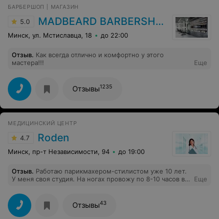
БАРБЕРШОП | МАГАЗИН
MADBEARD BARBERSHOP
5.0
Минск, ул. Мстиславца, 18
до 22:00
Отзыв
.
Как всегда отлично и комфортно у этого
мастера!!!
Еще
1235
Отзывы
МЕДИЦИНСКИЙ ЦЕНТР
Roden
4.7
Минск, пр-т Независимости, 94
до 19:00
Отзыв
.
Работаю парикмахером-стилистом уже 10 лет.
У меня своя студия. На ногах провожу по 8-10 часов в
Еще
день. Это очень сложно, к вечеру ног не чувствую.
Стала замечать, что боли не проходят даже после
ночного сна и выходных иногда, которые я провожу
43
Отзывы
лёжа большую часть времени. Подруга посоветовала
сходить на массаж ног. Обратилась в Роден, т.к. они