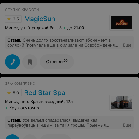
СТУДИЯ КРАСОТЫ
MagicSun
3.5
Минск, ул. Городской Вал, 8
до 21:00
Отзыв
.
Очень долго восстанавливают абонемент в
солярий (покупала еще в филиале на Освобождения
Еще
11). При этом не раз просила админов на
Освобождения восстановить бумажный абонемент,а
не просто помечать в программе. Отвечали,что и так
20
Отзывы
сойдет. А в итоге начались проблемы с
восстановлением.
SPA-КОМПЛЕКС
Red Star Spa
5.0
Минск, пер. Краснозвездный, 12а
Круглосуточно
Отзыв
.
Усё вельмі спадабалася, выдатна калі
параўноўваць з іншымі за такія грошы. Прыемыя
Еще
адносіны лазнікаў, бутэлька віна да свята, інтэр’ер-
вельмі добра. Ўсё super