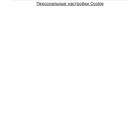
Персональные настройки Cookie
Вам будет интересно
Спа-салоны на Партизанском пр-те в Минске
Спа-салоны на пр-те Победителей в Минске
Спа-салоны в Силичах
Добавить компанию
Добавить специалиста