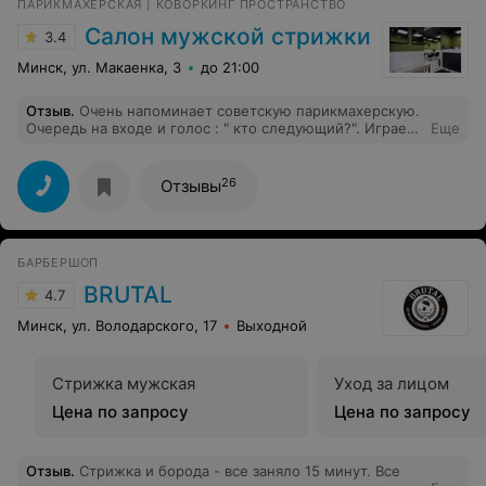
ПАРИКМАХЕРСКАЯ | КОВОРКИНГ ПРОСТРАНСТВО
Салон мужской стрижки
3.4
Минск, ул. Макаенка, 3
до 21:00
Отзыв
.
Очень напоминает советскую парикмахерскую.
Очередь на входе и голос : " кто следующий?". Играет
Еще
российская попса. Уборщица сидит и смотрит, как
стригут. Неприятно. Стрижка , довольно
посредственная, заняла 15! минут с мытьём головы.
26
Отзывы
Инструмента: одни ножницы и машинка. Укладка
водой. За это 21 руб. Больше ни ногой.
БАРБЕРШОП
BRUTAL
4.7
Минск, ул. Володарского, 17
Выходной
Стрижка мужская
Уход за лицом
Цена по запросу
Цена по запросу
Отзыв
.
Стрижка и борода - все заняло 15 минут. Все