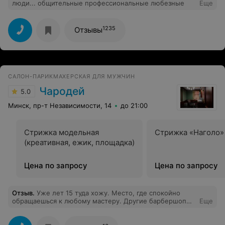
люди... общительные профессиональные любезные
Еще
1235
Отзывы
САЛОН-ПАРИКМАХЕРСКАЯ ДЛЯ МУЖЧИН
Чародей
5.0
Минск, пр-т Независимости, 14
до 21:00
Стрижка модельная
Стрижка «Наголо»
(креативная, ежик, площадка)
Цена по запросу
Цена по запросу
Отзыв
.
Уже лет 15 туда хожу. Место, где спокойно
обращаешься к любому мастеру. Другие барбершопы
Еще
даже рядом не стоят.