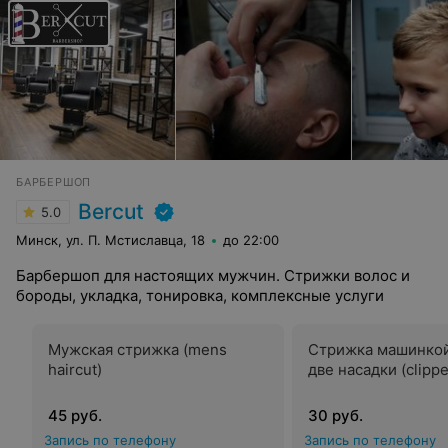
БАРБЕРШОП
Bercut
5.0
Минск, ул. П. Мстиславца, 18
до 22:00
Барбершоп для настоящих мужчин. Стрижки волос и
бороды, укладка, тонировка, комплексные услуги
Мужская стрижка (mens
Стрижка машинкой
haircut)
две насадки (clippe
45 руб.
30 руб.
Запись по телефону
Запись по телефону