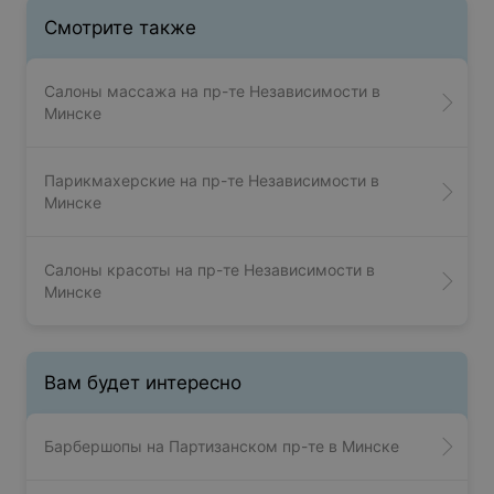
Смотрите также
Салоны массажа на пр-те Независимости в
Минске
Парикмахерские на пр-те Независимости в
Минске
Салоны красоты на пр-те Независимости в
Минске
Вам будет интересно
Барбершопы на Партизанском пр-те в Минске