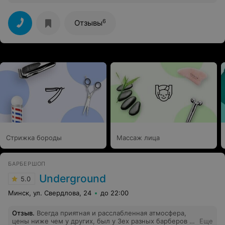
оба довольны-ничего не сказать! Муж впервые
решился отрастить бороду и не пожалел) Помогли
подобрать прическу и проконсультировали,как следует
6
Отзывы
ухаживать за волосами и бородой. Очень порадовало
внимательное отношение ко мне,т.к. я ожидала его.
Время пролетело быстро под сериальчик,с чашкой
чая)) Спасибо!!
Стрижка бороды
Массаж лица
БАРБЕРШОП
Underground
5.0
Минск, ул. Свердлова, 24
до 22:00
Отзыв
.
Всегда приятная и расслабленная атмосфера,
цены ниже чем у других, был у 3ех разных барберов -
Еще