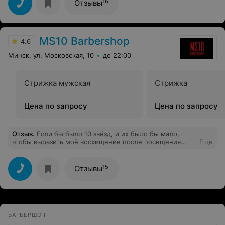
16
Отзывы
MS10 Barbershop
4.6
Минск, ул. Московская, 10
до 22:00
Стрижка мужская
Стрижка
Цена по запросу
Цена по запросу
Отзыв
.
Если бы было 10 звёзд, и их было бы мало,
чтобы выразить моё восхищение после посещения
Еще
этого барбершопа. Попался он мне абсолютно
случайно, я просто зашёл и спросил, можно ли
постричься. И мне сразу предложили место. Стригла
15
Отзывы
меня Екатерина. Я рассказал ей, что хотел бы, где
раньше стригся, что хотелось бы изменить. Она меня
внимательно выслушала, проанализировала мои
пожелания и сказала, что и как. Час прошёл
незаметно, в процессе завязалась беседа о стрижках и
не только. И в конце я получил именно ту стрижку, что
БАРБЕРШОП
и хотел. Мастер работает очень аккуратно, тщательно