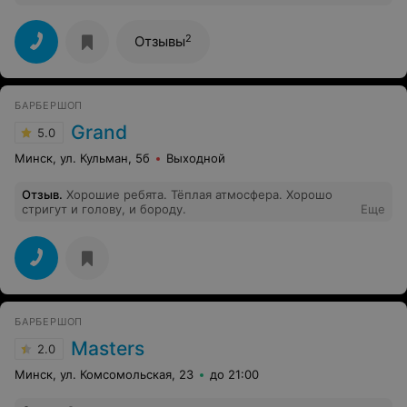
все фанатики своего дела
2
Отзывы
БАРБЕРШОП
Grand
5.0
Минск, ул. Кульман, 5б
Выходной
Отзыв
.
Хорошие ребята. Тёплая атмосфера. Хорошо
стригут и голову, и бороду.
Еще
БАРБЕРШОП
Masters
2.0
Минск, ул. Комсомольская, 23
до 21:00