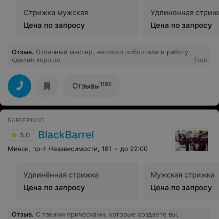
Стрижка мужская
Удлиненная стриж
Цена по запросу
Цена по запросу
Отзыв
.
Отличный мастер, неплохо поболтали и работу
сделал хорошо
Еще
1192
Отзывы
БАРБЕРШОП
BlackBarrel
5.0
Минск, пр-т Независимости, 181
до 22:00
Удлинённая стрижка
Мужская стрижка
Цена по запросу
Цена по запросу
Отзыв
.
С такими прическами, которые создаете вы,