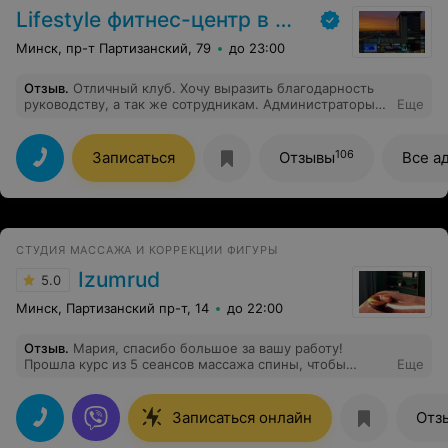
Lifestyle фитнес-центр в Минске
Минск, пр-т Партизанский, 79
до 23:00
Отзыв
.
Отличный клуб. Хочу выразить благодарность
руководству, а так же сотрудникам. Администраторы
Еще
всегда придут на помощь и помогут в выборе. Тренера
подскажут как правильно сделать то или иное
упражнение, если спросишь проконсультируют. Это
106
Записаться
Отзывы
Все а
первый зал в котором не тренируют именно «качков»,
а в первую очень за умный подход к фитнесу.
СТУДИЯ МАССАЖА И КОРРЕКЦИИ ФИГУРЫ
Izumrud
5.0
Минск, Партизанский пр-т, 14
до 22:00
Отзыв
.
Мария, спасибо большое за вашу работу!
Прошла курс из 5 сеансов массажа спины, чтобы
Еще
облегчить последствия сидячей работы. Мария убрала
зажимы в лопатке, трапеции и всё было чётко,
профессионально и по делу рекомендую как мастера,
Записаться онлайн
Отз
который избавит вас от изматывающей боли за
короткие сроки