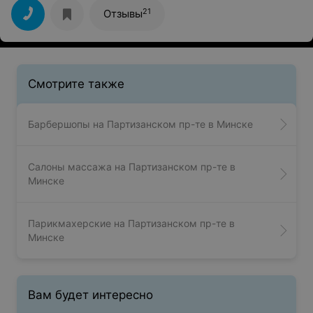
Единственное, кожу немного саднило, потому что
21
Отзывы
состав наносился на нераспаренную сухую кожу. Но,
несмотря на это, после душа кожа была очень нежной,
бархатистой и благоухающей благодаря маслам,
тщательно в меня втираемых на протяжении целого
часа. В общем скажу, процедура произвела приятное
впечатление.
Смотрите также
Барбершопы на Партизанском пр-те в Минске
Салоны массажа на Партизанском пр-те в
Минске
Парикмахерские на Партизанском пр-те в
Минске
Вам будет интересно