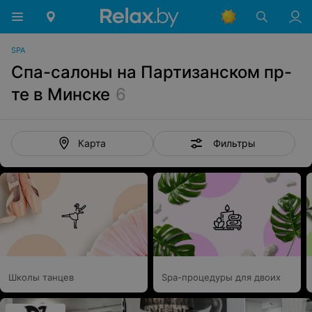
SPA
Спа-салоны на Партизанском пр-
те в Минске
6
Фильтры
Карта
Школы танцев
Spa-процедуры для двоих