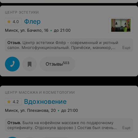
ЦЕНТР ЭСТЕТИКИ
Флер
4.0
Минск, ул. Бачило, 16
до 21:00
Отзыв
.
Центр эстетики Флёр - современный и уютный
салон. Многофункциональный. Причёски, маникюр,
Еще
солярий, массаж, фитнес, татту, перманентный
макияж, пирсинг, косметические процедуры итд. Здесь
каждая женщина, девушка, найдёт процедуру по
503
Отзывы
вкусу.)) Вежливые и приветливые мастера, персонал!
Доступные цены.
ЦЕНТР МАССАЖА И КОСМЕТОЛОГИИ
Вдохновение
4.2
Минск, ул. Плеханова, 20
до 21:00
Отзыв
.
Была на кофейном массаже по подарочному
сертификату. Отдохнула здорово ) Состав был очень
Еще
ароматный, массаж - высокопрофессиональный.
Мастер каждый сантиметр меня проработал.