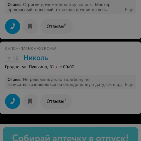
Отзыв
.
Стригли дочке-подростку волосы. Мастер
прекрасный, опытный, ответила дочери на все
Еще
вопросы. Подстригла так (при этом учтя все
пожелания) , что даже не ровняли, только
филировали. Впечатления очень приятные! Ушли с
8
Отзывы
новым имиджем.
САЛОН-ПАРИКМАХЕРСКАЯ
Николь
1.0
Гродно, ул. Пушкина, 31
с 09:00
Отзыв
.
Не рекомендую.по телефону не
записаться.запишешься на определенную дату,так ещё
Еще
и не обслужат.
1
Отзывы