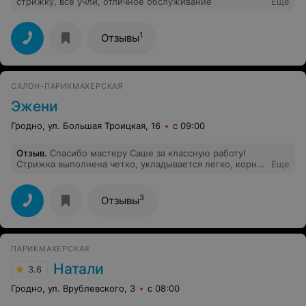
стрижку, все учли, отличное обслуживание
Еще
1
Отзывы
САЛОН-ПАРИКМАХЕРСКАЯ
Эжени
Гродно, ул. Большая Троицкая, 16
с 09:00
Отзыв
.
Спасибо мастеру Саше за классную работу!
Стрижка выполнена четко, укладывается легко, корни
Еще
прокрашены без прострелов, и при этом, еще и краски
ушло меньше,чем у других мастеров (крашусь своей).
3
Отзывы
ПАРИКМАХЕРСКАЯ
Натали
3.6
Гродно, ул. Врублевского, 3
с 08:00