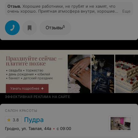
Отзыв
.
Хорошие работники, не грубят и не хамят, что
очень хорошо. Приятная атмосфера внутри, хорошие
Еще
цены и скидки. Но показывала фотографию причёски и
просила оставить длину, которую отращивала полгода.
В итоге сделали совсем другую причёску, ужасно
5
Отзывы
выпрямили и отстригли половину всей длинны. Также,
это все было очень долго, хотя стрижка получилась
простой. Мастер - Светлана. Не рекомендую.
ЭФФЕКТИВНАЯ РЕКЛАМА НА САЙТЕ
САЛОН КРАСОТЫ
Пудра
3.8
Гродно, ул. Тавлая, 44а
с 09:00