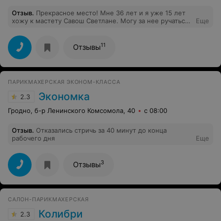
Отзыв
.
Прекрасное место! Мне 36 лет и я уже 15 лет
хожу к мастету Савош Светлане. Могу за нее ручаться!
Еще
Это единственный мастер, который стрижет так, что
вообще можно не укладывать волосы - они сами
находят свое положение! Правильное положение!
11
Отзывы
ПАРИКМАХЕРСКАЯ ЭКОНОМ-КЛАССА
Экономка
2.3
Гродно, б-р Ленинского Комсомола, 40
с 08:00
Отзыв
.
Отказались стричь за 40 минут до конца
рабочего дня
Еще
3
Отзывы
САЛОН-ПАРИКМАХЕРСКАЯ
Колибри
2.3