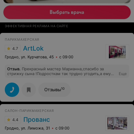
ЭФФЕКТИВНАЯ РЕКЛАМА НА САЙТЕ
ПАРИКМАХЕРСКАЯ
ArtLok
4.7
Гродно, ул. Курчатова, 45
с 09:00
Отзыв
.
Прекрасный мастер Марианна,спасибо за
стрижку сына !Подросткам так трудно угодить,а ему
Еще
понравилось и стрижка ,и укладка. Благодарю аа
чуткость и внимательность,и за профессионализм!
Успеха!
10
Отзывы
САЛОН-ПАРИКМАХЕРСКАЯ
Прованс
4.4
Гродно, ул. Лиможа, 31
с 09:00