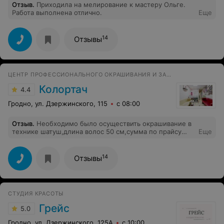
Отзыв
.
Приходила на мелирование к мастеру Ольге.
Работа выполнена отлично.
Еще
14
Отзывы
ЦЕНТР ПРОФЕССИОНАЛЬНОГО ОКРАШИВАНИЯ И ЗАВИВКИ ВОЛОС
Колортач
4.4
Гродно, ул. Дзержинского, 115
с 08:00
Отзыв
.
Необходимо было осуществить окрашивание в
технике шатуш,длина волос 50 см,сумма по прайсу
Еще
670р!!!мастер Надежда с химико-биологическим
образованием(так писал администратор)сожгла мне
кожу головы и ушей(последствие кислотной и
14
Отзывы
щелочной смывки 5 с половиной часов).администратор
написала помазать пантенолом
СТУДИЯ КРАСОТЫ
Грейс
5.0
Гродно, ул. Дзержинского, 125А
с 10:00