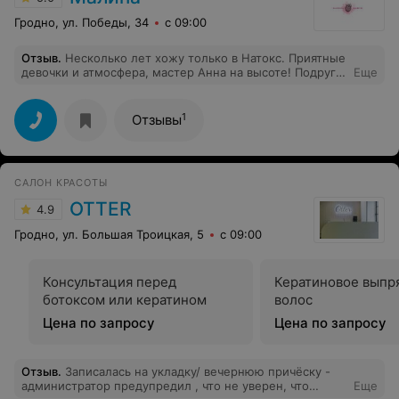
Гродно, ул. Победы, 34
с 09:00
Отзыв
.
Несколько лет хожу только в Натокс. Приятные
девочки и атмосфера, мастер Анна на высоте! Подруги
Еще
видели ее работу и тоже записались к ней. Все
довольны.
1
Отзывы
САЛОН КРАСОТЫ
OTTER
4.9
Гродно, ул. Большая Троицкая, 5
с 09:00
Консультация перед
Кератиновое выпр
ботоксом или кератином
волос
Цена по запросу
Цена по запросу
Отзыв
.
Записалась на укладку/ вечернюю причёску -
администратор предупредил , что не уверен, что
Еще