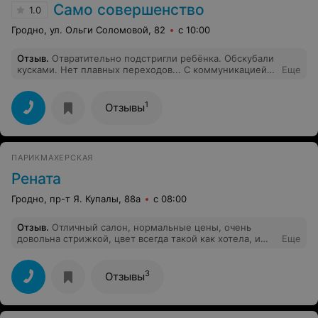
приятно!!! Спасибо за высокий уровень работы!!всем
Само совершенство
1.0
рекомендую!!
Гродно, ул. Ольги Соломовой, 82
с 10:00
Отзыв
.
Отвратительно подстригли ребёнка. Обскубали
кусками. Нет плавных переходов... С коммуникацией
Еще
тоже беда. Больше точно не придём.
1
Отзывы
ПАРИКМАХЕРСКАЯ
Рената
Гродно, пр-т Я. Купалы, 88а
с 08:00
Отзыв
.
Отличный салон, нормальные цены, очень
довольна стрижкой, цвет всегда такой как хотела, и
Еще
всегда чай кофе,очень приятно, рекомендую.
3
Отзывы