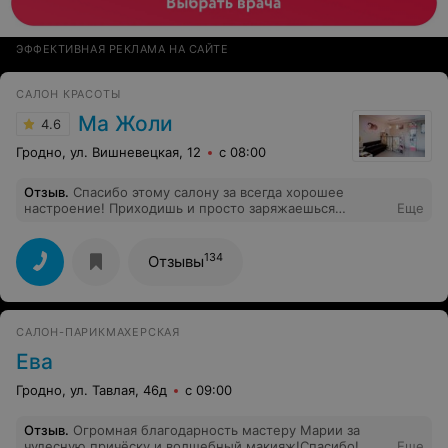
ЭФФЕКТИВНАЯ РЕКЛАМА НА САЙТЕ
САЛОН КРАСОТЫ
Ма Жоли
4.6
Гродно, ул. Вишневецкая, 12
с 08:00
Отзыв
.
Спасибо этому салону за всегда хорошее
настроение! Приходишь и просто заряжаешься
Еще
позитивом!!! Девчата, вы просто супер!!! Отдельное
спасибо мастеру Светлане! Вы волшебница!!! Самый
лучший салон-парикмахерская в Гродно!!!
134
Отзывы
Однозначно!!! Всей семьёй сюда ходим и всегда только
идеальный результат и улыбка до ушей!!!
САЛОН-ПАРИКМАХЕРСКАЯ
Ева
Гродно, ул. Тавлая, 46д
с 09:00
Отзыв
.
Огромная благодарность мастеру Марии за
чудесную причёску и волшебный макияж!Спасибо!
Еще