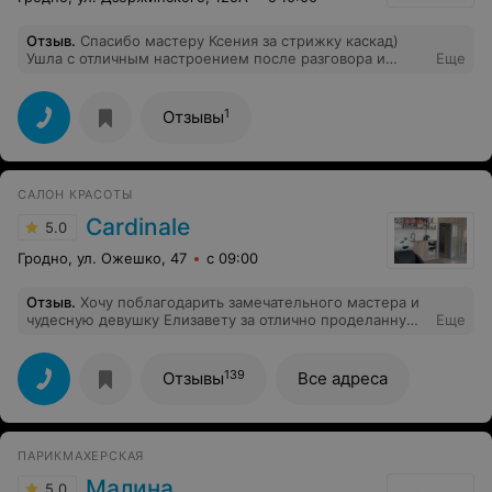
Отзыв
.
Спасибо мастеру Ксения за стрижку каскад)
Ушла с отличным настроением после разговора и
Еще
прекрасной прической! Мастер прислушивается ко
всем пожеланиям. Чудесный салон и сервис
1
Отзывы
САЛОН КРАСОТЫ
Cardinale
5.0
Гродно, ул. Ожешко, 47
с 09:00
Отзыв
.
Хочу поблагодарить замечательного мастера и
чудесную девушку Елизавету за отлично проделанную
Еще
работу над моими волосами. Делала "выход из
темного", очень переживала, но результат меня
порадовал. Мастер выслушала все пожелания,
139
Отзывы
Все адреса
бережно выполнила работу и дала правильные советы
по уходу за волосами, благодаря которым волосы
стали ещё более ухоженными и здоровыми. Отличный
мастер, всем советую. Благодарю Вас, Елизавета, ещё
ПАРИКМАХЕРСКАЯ
раз.
Малина
5.0