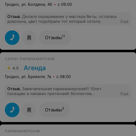
Гродно, ул. Болдина, 4б
с 09:00
Отзыв
.
Делала окрашивание у мастера Веты, осталась
довольна, цвет подобрали тот который хотела.
Еще
11
Отзывы
САЛОН-ПАРИКМАХЕРСКАЯ
Агенда
4.0
Гродно, ул. Брикеля, 7а
с 08:00
Отзыв
.
Замечательная парикмахерская!!! 10лет
посещаю и никаких претензий! Коллектив
Еще
приятный,девочки внимательные ,цены приемлемые!!!
Хочу выразить свою безмерную благодарность за
хорошую работу Юленьке! Всегда хорошо подбирает
3
Отзывы
цвет в окраске волос,стрижку! Спасибо Юлия!,спасибо
за творческий подход к работе, доброе, внимательное
отношение к клиентам. Всегда выхожу от нее с
хорошим настроением.Она всегда удивляет и внесет
ПАРИКМАХЕРСКАЯ
какую-нибудь изюминку в свою работу.Это очень