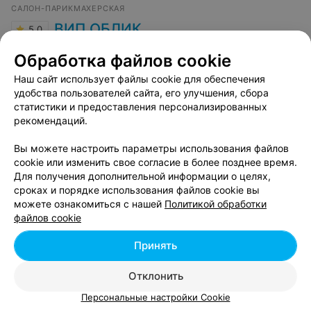
САЛОН-ПАРИКМАХЕРСКАЯ
ВИП ОБЛИК
5.0
Гродно, ул. Дзержинского, 97а
с 09:00
Обработка файлов cookie
Отзыв
.
Очень благодарна мастеру Анастасии за
Наш сайт использует файлы cookie для обеспечения
прекрасно выполненную работу! Время, проведенное
Еще
удобства пользователей сайта, его улучшения, сбора
в процессе биозавивки прошло незаметно, а самое
статистики и предоставления персонализированных
главное, в приятной доброжелательной атмосфере!
рекомендаций.
Результат-превосходный! Была здесь впервые и очень
2
Отзывы
рекомендую данное место!
Вы можете настроить параметры использования файлов
cookie или изменить свое согласие в более позднее время.
Для получения дополнительной информации о целях,
Показать ещё 25
сроках и порядке использования файлов cookie вы
можете ознакомиться с нашей
Политикой обработки
1
2
3
4
5
файлов cookie
Принять
Вам будет интересно
Отклонить
Персональные настройки Cookie