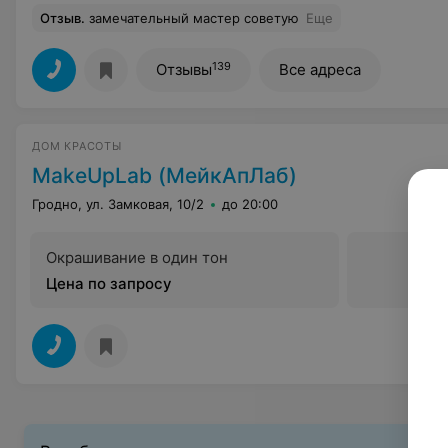
Отзыв
.
замечательный мастер советую
Еще
139
Отзывы
Все адреса
ДОМ КРАСОТЫ
MakeUpLab (МейкАпЛаб)
Гродно, ул. Замковая, 10/2
до 20:00
Окрашивание в один тон
Цена по запросу