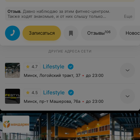
Отзыв
.
Давно наблюдаю за этим фитнес-центром.
Также ходят знакомые, и от них слышу только
Еще
положительные отзывы. И привести себя в форму
решила и именно с ними)
106
Записаться
Отзывы
Новос
ДРУГИЕ АДРЕСА СЕТИ
Lifestyle
4.7
Минск, Логойский тракт, 37
до 23:00
Lifestyle
4.5
Минск, пр-т Машерова, 76а
до 23:00