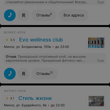
становятся уверенными и общительными! Всегда
Еще
спешат на тренировки! Всегда большой позитив,
поддержка! Учатся всегда новому! Спасибо всем!
9
Отзывы
Все адреса
ВЕЛНЕС-КЛУБ
Evo wellness club
3.5
Минск, ул. Богдановича, 155в
до 23:00
Отзыв
.
Прекрасный спортивный клуб, на высшем
европейском уровне. Прекрасный фитнесс-зал,
Еще
замечательный бассейн, просто исключительный спа-
центр. Отдельная благодарность всему персоналу
клуба за фантастическую атмосферу, которую они
12
Отзывы
создают.Отличная работа менеджеров. Надеюсь, что в
следует году опять смогу посетить этот замечательный
клуб.
ФИТНЕС-КЛУБ
Стиль жизни
4.1
Минск, ул. Бурдейного, 6в
до 22:00