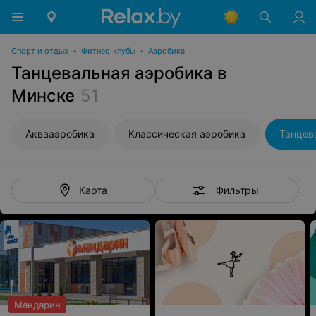
Спорт и отдых
•
Фитнес-клубы
•
Аэробика
Танцевальная аэробика в
Минске
51
Аквааэробика
Классическая аэробика
Танцев
Фильтры
Карта
Мандарин