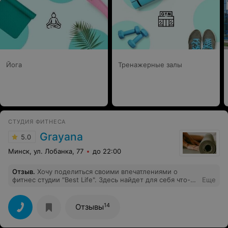
Йога
Тренажерные залы
СТУДИЯ ФИТНЕСА
Grayana
5.0
Минск, ул. Лобанка, 77
до 22:00
Отзыв
.
Хочу поделиться своими впечатлениями о
фитнес студии "Best Life". Здесь найдет для себя что-
Еще
нибудь подходящее человек любой комплекции,
возраста, уровня подготовки. Если ты не умеешь и
боишься танцевать - затанцуешь, если не тянешься -
14
Отзывы
растянут, не можешь похудеть - здесь точно
похудеешь) Татьяна - ходячая энциклопедия с всегда