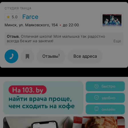
хорошим настроением, Кристина мотивирует и
поднимет с дивана даже самую ленивую. Очень
СТУДИЯ ТАНЦА
красивые связки, после которых хочется учиться
танцевать дальше. Часто проходят отчетные концерты,
Farce
5.0
все друг друга знают, на тренировках весело и
интересно. Девочки, спасибо за ваш труд!
Минск, ул. Маяковского, 154
до 22:00
Отзыв
.
Отличная школа! Моя малышка так радостно
всегда бежит на занятия!
Еще
1
Отзывы
Все адреса