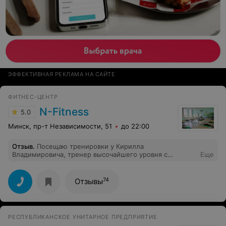
ЭФФЕКТИВНАЯ РЕКЛАМА НА САЙТЕ
ФИТНЕС-ЦЕНТР
N-Fitness
5.0
Минск, пр-т Независимости, 51
до 22:00
Отзыв
.
Посещаю тренировки у Кирилла
Владимировича, тренер высочайшего уровня с
Еще
невероятной харизмой. За красивой спортивной
фигурой однозначно к нему. Прекрасная атмосфера в
группах, доброжелательные администраторы. Удобное
74
Отзывы
месторасположение.
РЕСПУБЛИКАНСКОЕ УНИТАРНОЕ ПРЕДПРИЯТИЕ