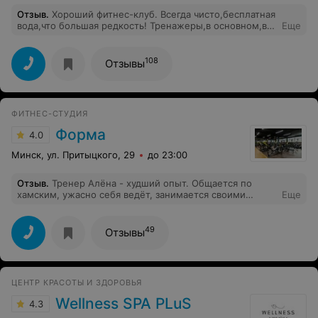
Отзыв
.
Хороший фитнес-клуб. Всегда чисто,бесплатная
вода,что большая редкость! Тренажеры,в основном,в
Еще
хорошем состоянии... Очень громко играет музыка,что
мешает пользоваться своими наушниками. Инструктор
Вадим, не пройдёт мимо,если вы делаете какое либо
108
Отзывы
упражнение не правильно,поможет,поправит и
подскажет! Сразу видно,человеку не всё равно! В зале
висит телевизор,крутят разную ерунду,лучше бы
загрузили видео с упражнениями и техникой
ФИТНЕС-СТУДИЯ
выполнения,хоть какая то польза.
Форма
4.0
Минск, ул. Притыцкого, 29
до 23:00
Отзыв
.
Тренер Алёна - худший опыт. Общается по
хамским, ужасно себя ведёт, занимается своими
Еще
делами во время тренировки. Я ещё никогда не
встречала настолько хамского общения. Все
впечатление испорчено
49
Отзывы
ЦЕНТР КРАСОТЫ И ЗДОРОВЬЯ
Wellness SPA PLuS
4.3