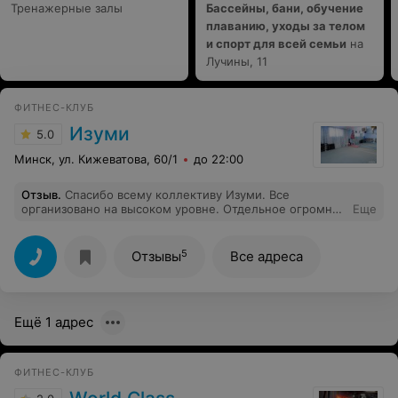
Тренажерные залы
Бассейны, бани, обучение
плаванию, уходы за телом
и спорт для всей семьи
на
Лучины, 11
ФИТНЕС-КЛУБ
Изуми
5.0
Минск, ул. Кижеватова, 60/1
до 22:00
Отзыв
.
Спасибо всему коллективу Изуми. Все
организовано на высоком уровне. Отдельное огромное
Еще
спасибо тренеру Анастасие. Благодаря вам я лечу на
крыльях на тренировки. И вижу результат!
5
Отзывы
Все адреса
Ещё 1 адрес
ФИТНЕС-КЛУБ