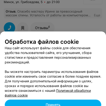
Минск, ул. Грибоедова, 5
до 21:00
Отзыв
.
Спасибо мастеру Ирине за превосходный
массаж спины. Усталость от работы за компьютером
Еще
прошла мгновенно. Очень приятная атмосфера в СПА!
6
Отзывы
Обработка файлов cookie
СПОРТИВНЫЙ КЛУБ
Наш сайт использует файлы cookie для обеспечения
Yestoday
4.0
удобства пользователей сайта, его улучшения, сбора
статистики и предоставления персонализированных
Минск, ул. Евфросиньи Полоцкой, 4
до 23:00
рекомендаций.
Отзыв
.
Дочь уже больше года занимается теннисом,
не всегда получается самой присутствовать на
Еще
Вы можете настроить параметры использования файлов
тренировках но имеется возможность с офиса
cookie или изменить свое согласие в более позднее время.
смотреть как она тренируется-это огромный плюс! Но
Для получения дополнительной информации о целях,
последнее время какие то проблемы с трансляцией и
24
Отзывы
сроках и порядке использования файлов cookie вы
никто ничего не делает..
можете ознакомиться с нашей
Политикой обработки
файлов cookie
ЖЕНСКИЙ ФИТНЕС-КЛУБ
Принять