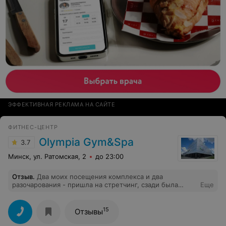
ЭФФЕКТИВНАЯ РЕКЛАМА НА САЙТЕ
ФИТНЕС-ЦЕНТР
Olympia Gym&Spa
3.7
Минск, ул. Ратомская, 2
до 23:00
Отзыв
.
Два моих посещения комплекса и два
разочарования - пришла на стретчинг, сзади была
Еще
тренировка по борьбе. Стоны, крики. Следующая была
йога - борьба на заднем фоне также присутствовала.
(Об занятия по борьбе нас отделяла только шторка, не
15
Отзывы
стена с дверью) - запах потом. Это было для меня
большим удивлением для такого комплекса - тренера,