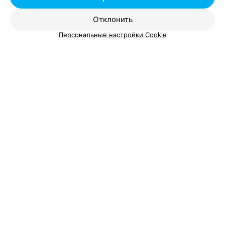
Граfit
4.3
Минск, ул. Гая, 4/1
до 21:00
Отклонить
Персональные настройки Cookie
Отзыв
.
Люблю ваш клуб) Удачи вам и процветания!
Мне очень приятно, что вы очень стараетесь для нас,
Еще
своих клиентов) Кто еще лучше, как не женский клуб,
поймет, что надо девушкам)
147
Отзывы
Показать ещё 25
1
2
3
Добавить компанию