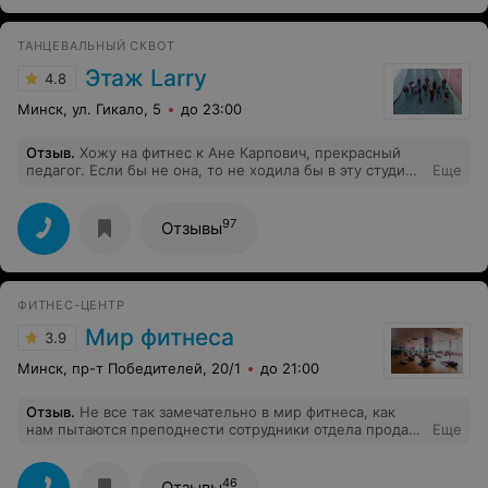
которые стали знакомится, как только мы вошли в
зал… Хочется задать вопрос, это тоже услуга вашего
ТАНЦЕВАЛЬНЫЙ СКВОТ
комплекса? - занятия аэробикой и индивидуальные
детские тренировки в одно время… для плавания всем
Этаж Larry
4.8
остальным получается только 2 дорожки, где было по
4 человека. Ужас…
Минск, ул. Гикало, 5
до 23:00
Отзыв
.
Хожу на фитнес к Ане Карпович, прекрасный
педагог. Если бы не она, то не ходила бы в эту студию,
Еще
так как в Этаже абсолютно не продумана раздевалка и
там постоянно огромнейшее количество людей,
особенно детей и найти уголочек крайне сложно и,
97
Отзывы
порой, невозможно. Свободные ящики в дефиците и
приходится тоскать все вещи в зал, потому что не
хочется оставлять без присмотра. И хотелось бы
больше тренировок по фитнесу :)
ФИТНЕС-ЦЕНТР
Мир фитнеса
3.9
Минск, пр-т Победителей, 20/1
до 21:00
Отзыв
.
Не все так замечательно в мир фитнеса, как
нам пытаются преподнести сотрудники отдела продаж.
Еще
Приобрела абонемент по подписке за 240 руб в месяц.
Полмесяца мне полотенце давали, а потом сказали не
положено, плати каждый раз 7 руб. Очень старый
46
Отзывы