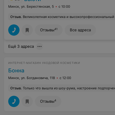
Минск, ул. Берестянская, 5
с 10:00
Отзыв
.
Великолепная косметика и высокопрофессиональный коллектив. Большая благодарность Светлане Сергеевне - она настолько невероятно консультирует и предлагает варианты лече
41
Отзывы
Все адреса
Ещё 3 адреса
ИНТЕРНЕТ-МАГАЗИН УХОДОВОЙ КОСМЕТИКИ
Бонна
Минск, ул. Богдановича, 118
с 12:00
Отзыв
.
Только что вышла из шоу-рума, настроение подпорчено! Приехала забрать свои заказы, а также посмотреть, что новенького появилось у Вас. Пока девушка собирала мой заказ (к слову их было несколько и не у всех на сайте в личном кабинете был статус "Обработан, готов", поэтому я терпеливо ждала и смотрела, что на полках), я решила ознакомиться с тестерами. В общем, стою, рассматриваю баночки, некоторые открываю. В это время администратор разговаривает по телефону по каким-то вопросам, не связанным с моим заказом и не предлагает мне свою помощь, ну да ладно... Вдруг она отрывается от телефона и говорит, мол что вы, девушка делаете, зачем открывать продукцию, у нее же начинается отсчет срока год
4
Отзывы