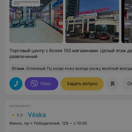
Торговый центр с более 150 магазинами. Целый этаж де
развлечений
Отзыв
.
Отличный ТЦ когда хожу всегда ухожу весёлый всегда есть фотозона короче
Viber
Задать вопрос
О
БИОМАРКЕТ
Vёska
5.0
Минск, пр-т Победителей, 129
с 10:00