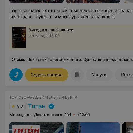
Торгово-развлекательный комплекс возле ж/д вокзала: 
рестораны, фудкорт и многоуровневая парковка
Выходные на Конкорсе
сегодня, в 16:00
Отзыв
.
Шикарный тороговый центр. Существенно видоизменился за последнее время. Теперь приходим сюда и поесть и пошопиться. И музыка хорошая. И кс
Задать вопрос
Услуги
Инте
ТОРГОВО-РАЗВЛЕКАТЕЛЬНЫЙ ЦЕНТР
Титан
5.0
Минск, пр-т Дзержинского, 104
с 10:00