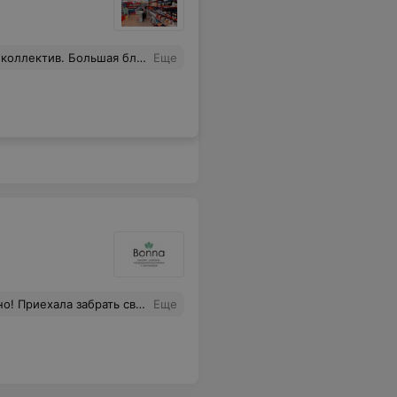
ния и ухода - нигде такого не видели и не слышали. Огромное ей спасибо !
Еще
ности?! Я спросила, а разве это не тестер?? На что она мне отвечает, что конечно же нет! А теперь вопрос - на сайте указано, что в шоу-руме есть тестеры, я не нашла ни одного, собственно поэтому и решила, что выставленная продукция для обзора... Тогда почему администратор не предупредил об этом?!?
Еще