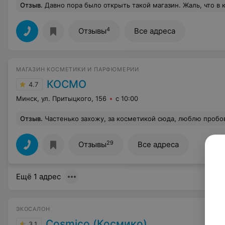
Отзыв
.
Давно пора было открыть такой магазин. Жаль, что в каждом магазине не продаются качественные 
4
Отзывы
Все адреса
МАГАЗИН КОСМЕТИКИ И ПАРФЮМЕРИИ
КОСМО
4.7
Минск, ул. Притыцкого, 156
с 10:00
Отзыв
.
Частенько захожу, за косметикой сюда, люблю пробовать что-то новенькое. Мне всегда с радостью рекомендуют, пообщаться с девушк
29
Отзывы
Все адреса
Ещё 1 адрес
ЭКОСАЛОН
Cosmico (Космико)
3.1