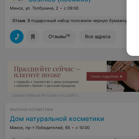
Минск, ул. Толбухина, 2
с 09:00
Отзыв
.
В подарочный набор положили черную бумажную стружку. На просьбу заменить администратор Ангелина предложила оставить 
28
Отзывы
Все адреса
ЭФФЕКТИВНАЯ РЕКЛАМА НА САЙТЕ
МАГАЗИН КОСМЕТИКИ
Дом натуральной косметики
Минск, пр-т Победителей, 65
с 10:00