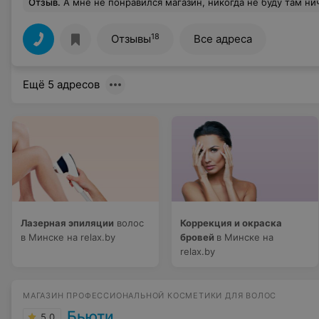
Отзыв
.
А мне не понравился магазин, никогда не буду там ничего покупать больше. В начале декабря купила лампу promed UVL36, училась на курсах наращивания, пользовалась ей 2 раза в неделю не более 2-3 часов(сколько там на учебе одну руку делать, ничего не умеем толком), на экзамене лампы гореть перестали, холодные включаются, но когда уже три пальца сделано начинаются приключения. Поехала в магазин, сказали до НГ ничего не смогут, посмотрите еще. Таки 10 января ее мне поменяли на новую, в пленках в картонках, приехала домой - та же петрушка только круче - одна лампочка не горит, если ее потыкать сильно, пошевелить она загорится, но светит хуже, еще съездила в магазин, забрали на экспертизу. Ни докумта о приеме не выдали, ни замены. Полтора месяца лампу продержали, телефон магазина перестал отвечать на мой номер с мобильника, с домашнего могла дозвониться. Окей, через 2 месяца приехала, стоит лампа на полу - все пленки-картонки сняты, лампа вся исцарапанная и в неотмываемых пятнах материала, горит плохо, по три минуты нужно гель держать и то течет. Документ с заключением никто не
18
Отзывы
Все адреса
Ещё 5 адресов
Лазерная эпиляции
волос
Коррекция и окраска
в Минске на relax.by
бровей
в Минске на
relax.by
МАГАЗИН ПРОФЕССИОНАЛЬНОЙ КОСМЕТИКИ ДЛЯ ВОЛОС
Бьюти
5.0