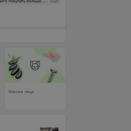
 выдал, в наличии ламп нет и все. Отдала деньги(700 тысяч не самая маленькая сумма) и не все, лампа не работает, никаких документов о том, что они с ней что-то делали нет. Вот такое свинское отношение... Ах да, магазин ДНК в Жлобине, там такое "чудесное" отношение к людям! Пытаться разговаривать с менеджером смысла мало:" - у вас все работает!", включает, оно загорается, но дома уже через полчаса половина ламп не горит. Работать с лампой я не могу.
Еще
Массаж лица