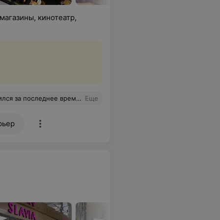
магазины, кинотеатр,
тати, классные магазины. Очень полюбили с мужем здесь бывать
Еще
рьер