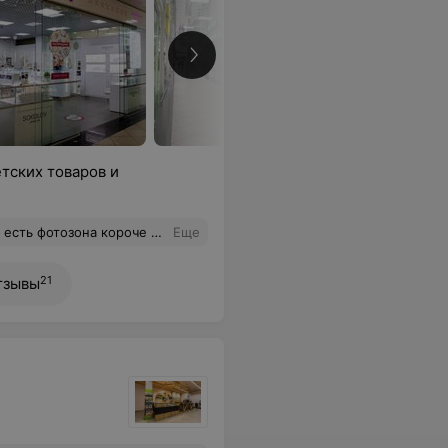
тских товаров и
 самый лучший ТЦ рядом с домом
Еще
21
тзывы