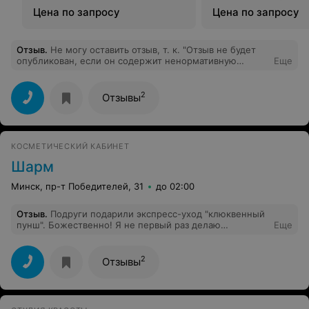
Цена по запросу
Цена по запросу
Отзыв
.
Не могу оставить отзыв, т. к. "Отзыв не будет
опубликован, если он содержит ненормативную
Еще
лексику, оскорбления и угрозы." Короче, все
вышесказанное про этот салон:)
2
Отзывы
КОСМЕТИЧЕСКИЙ КАБИНЕТ
Шарм
Минск, пр-т Победителей, 31
до 02:00
Отзыв
.
Подруги подарили экспресс-уход "клюквенный
пунш". Божественно! Я не первый раз делаю
Еще
различные обертывания. Это понравилось очень! Кожа
даже через 3 дня шелковистая!( несмотря на частый
душ в такую жару). Косметолог Наталья настоящий
2
Отзывы
профессионал. Умеет создавать атмосферу и
процедуры делает качественно!Ручки золотые!
Спасибо! Буду всем рекомендовать Вас! Спасибо
подругам за приятное открытие!