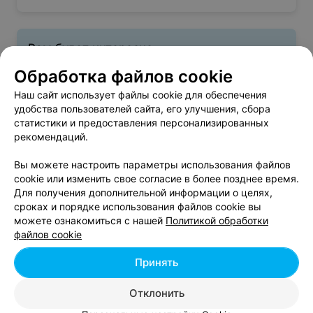
Вам будет интересно
Обработка файлов cookie
Салоны красоты у метро Пушкинская в Минске
Наш сайт использует файлы cookie для обеспечения
удобства пользователей сайта, его улучшения, сбора
статистики и предоставления персонализированных
Салоны красоты у метро Спортивная
рекомендаций.
Вы можете настроить параметры использования файлов
Салоны красоты у метро Борисовский тракт
cookie или изменить свое согласие в более позднее время.
Для получения дополнительной информации о целях,
сроках и порядке использования файлов cookie вы
можете ознакомиться с нашей
Политикой обработки
файлов cookie
Принять
Добавить компанию
Отклонить
Добавить специалиста