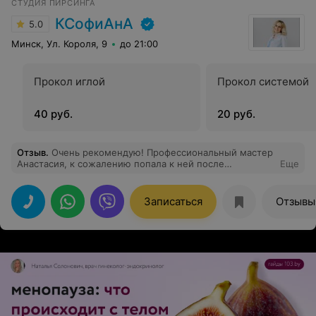
СТУДИЯ ПИРСИНГА
КСофиАнА
5.0
Минск, Ул. Короля, 9
до 21:00
Прокол иглой
Прокол системой
40 руб.
20 руб.
Отзыв
.
Очень рекомендую! Профессиональный мастер
Анастасия, к сожалению попала к ней после
Еще
неудачных проколов у другого мастера, которые она
профессионально и с заботой исправляет. Спасибо
огромное Анастасии, что приняла меня, не оставила с
Записаться
Отзывы
проблемой, профессионально даёт рекомендации и
дальше взялась меня сопровождать, до исправления
всех косяков предыдущего "мастера"