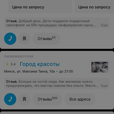
Цена по запросу
Цена по запросу
Отзыв
.
Добрый день. Дети подарили подарочный
сертификат на SPA-процедуры (инфракрасная сауна,
Еще
обертывание, массаж лица и тела). Мастер Инна
великолепна! Тактичная, внимательная,
профессиональная. Спасибо. Всем рекомендую!
53
Отзывы
ПАРИКМАХЕРСКАЯ
Город красоты
3.4
Минск, ул. Максима Танка, 10а
до 21:00
Отзыв
.
Больше не ногой сюда. Как минимум нужно
предупреждать, что мастер совсем без опыта. Мастер
Еще
даже аппарат в руках не могла держать правильно,
снятие гель лака ужасное. Из-за того что поверхность
не ровная, лак ложился ужасно. После второй попытки
500
Отзывы
Все адреса
попросила мастера все снять и покрыть обычном
лаком. Но и это тоже не получилось!!!!По несколько
раз полировали ногти, из-за чего сейчас пластина
ужасно болит. В итоге просидела 3 часа и ушла без