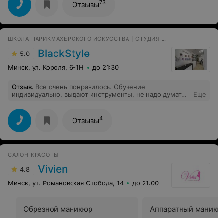
соответственно я потеряла время. Мне не предложили
73
Отзывы
ни скидки, ни извинений, ни-че-го, никак не сгладили
ситуацию. Хотя я являюсь постоянным клиентом.
ШКОЛА ПАРИКМАХЕРСКОГО ИСКУССТВА | СТУДИЯ КРАСОТЫ
BlackStyle
5.0
Минск, ул. Короля, 6-1Н
до 21:30
Отзыв
.
Все очень понравилось. Обучение
индивидуально, выдают инструменты, не надо думать
Еще
о моделях - помощь в подборе моделей. Спасибо
огромное!
4
Отзывы
САЛОН КРАСОТЫ
Vivien
4.8
Минск, ул. Романовская Слобода, 14
до 21:00
Обрезной маникюр
Аппаратный мани