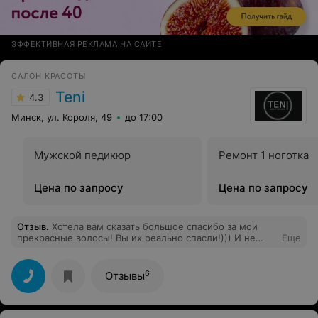
ЭФФЕКТИВНАЯ РЕКЛАМА НА САЙТЕ
САЛОН КРАСОТЫ
Teni
4.3
Минск, ул. Короля, 49
до 17:00
Мужской педикюр
Ремонт 1 ноготка
Цена по запросу
Цена по запросу
Отзыв
.
Хотела вам сказать большое спасибо за мои
прекрасные волосы! Вы их реально спасли!))) И не
Еще
только перед предстоящим торжеством, но и
вообще)) К платью цветы просто шикарно подошли +
прическа и я чувствовала себя великолепно и даже
6
Отзывы
призадумалась чтобы и остаться в темном цвете)) Да и
в общем всем понравилась я темненькая)) Даже
некоторые сказали, что мне даже лучше чем блонд)))
К цвету я привыкла очень быстро.