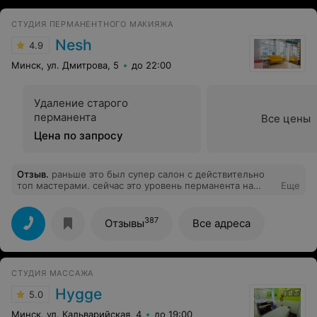
СТУДИЯ ПЕРМАНЕНТНОГО МАКИЯЖА
Nesh
4.9
Минск, ул. Дмитрова, 5
до 22:00
Удаление старого
перманента
Все цены
Цена по запросу
Отзыв
.
раньше это был супер салон с действительно
топ мастерами. сейчас это уровень перманента на
Еще
дому. я ждала запись к топ мастеру в течении месяца
и когда приехала меня поставили перед фактом,что
"юля выходная"( а на самом деле работает в другом
387
Отзывы
Все адреса
месте) идите к насте (работы которой мне
категорически не нравятся и я об этом специально
уточняла перед записью). плюсом к испорченному
настроению,потеряному времени и деньгам добавлю
СТУДИЯ МАССАЖА
отсутствие вывески на грязных дверях в каком то
подвале. переехали в центр,а салон стал ужасен.
Hygge
5.0
никому не советую
Минск, ул. Кальварийская, 4
до 19:00