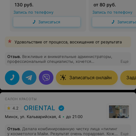
волосы)
130 руб.
от 80 руб.
Запись по телефону
Запись по телефону
Записаться
Записать
Удовольствие от процесса, восхищение от результата
Отзыв
.
Вежливые и внимательные администраторы,
профессиональный специалисты, хочется
Еще
возвращаться
Записаться онлайн
Зад
САЛОН КРАСОТЫ
ORIENTAL
4.2
Минск, ул. Кальварийская, 4
до 21:00
Отзыв
.
Делала комбинированную чистку лица +пилинг
у косметолога Майи. Результат очень порадовал. Кожа
Еще