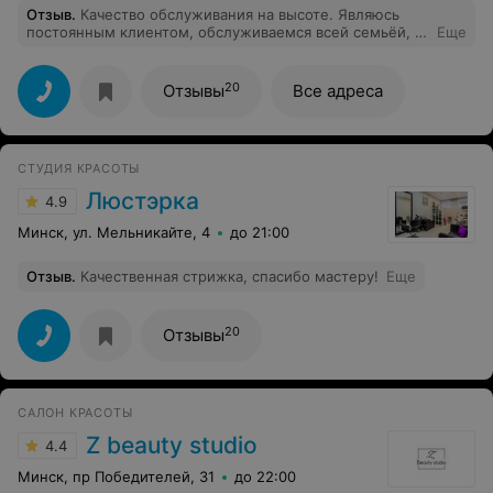
Отзыв
.
Качество обслуживания на высоте. Являюсь
и навязывают, во вторых агрессивно втюхивают
постоянным клиентом, обслуживаемся всей семьёй, я
Еще
продукты косметики. Но так как я опаздывала на
с доченькой и брат. Хочу выразить огромнейшее слова
свидание, я заплатила и уехала на встречу. А еще, по
благодарности Станиславу Гайдаш и Татьяне Гайдук.
итогу вечера, мне сказали, что у меня какая-то жирная
Мастера с большой буквы .Руководство цените своих
голова ! САЛОН НЕ СОВЕТУЮ! И сама больше не
20
Отзывы
Все адреса
сотрудников.
вернусь !!!
СТУДИЯ КРАСОТЫ
Люстэрка
4.9
Минск, ул. Мельникайте, 4
до 21:00
Отзыв
.
Качественная стрижка, спасибо мастеру!
Еще
20
Отзывы
САЛОН КРАСОТЫ
Z beauty studio
4.4
Минск, пр Победителей, 31
до 22:00