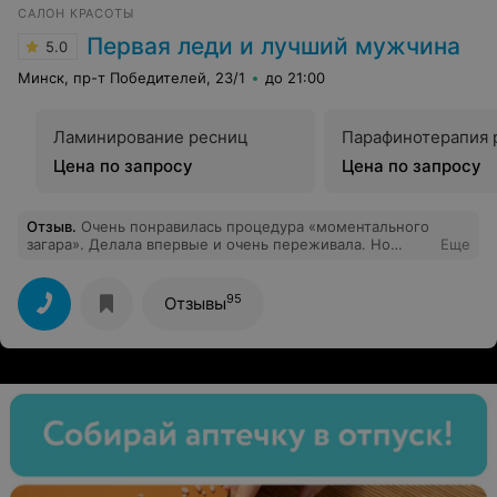
САЛОН КРАСОТЫ
ногтей. Так и ещё придётся восстанавливать
пластину!!! Не рекомендую.
Первая леди и лучший мужчина
5.0
Минск, пр-т Победителей, 23/1
до 21:00
Ламинирование ресниц
Парафинотерапия 
Цена по запросу
Цена по запросу
Отзыв
.
Очень понравилась процедура «моментального
загара». Делала впервые и очень переживала. Но
Еще
мастер меня успокоила, все рассказала, показала.
Ничего неприятного в этой процедуре нет, а если на
улице жарко, так ещё и приятно) сегодня уже второй
95
Отзывы
день и мне очень нравится, все на работе спрашивают
где отдыхала!) В общем, все очень супер, скоро перед
свадьбой ещё раз сделаю! Рекомендую!