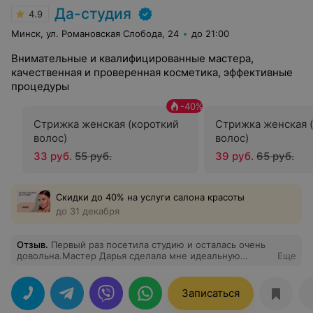
Да-студия
4.9
Минск, ул. Романовская Слобода, 24
до 21:00
Внимательные и квалифицированные мастера,
качественная и проверенная косметика, эффективные
процедуры
-
40
%
Стрижка женская (короткий
Стрижка женская 
волос)
волос)
33 руб.
55 руб.
39 руб.
65 руб.
Скидки до 40% на услуги салона красоты
до 31 декабря
Отзыв
.
Первый раз посетила студию и осталась очень
довольна.Мастер Дарья сделала мне идеальную
Еще
аккуратную стрижку Мастер по маникюру Диана очень
профиссионально выполнила маникюр
Мария(специалист по бровям )шикарно сделала
Записаться
коррекцию и окраску бровей Атмосфера и
администратор супер