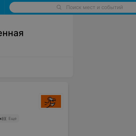
Поиск мест и событий
енная
(((
Еще