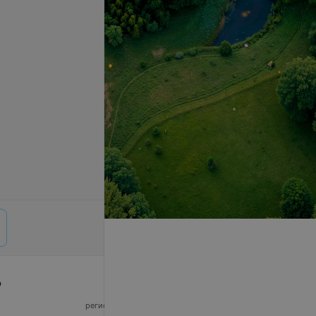
р
© 2026 ООО «Артокс Лаб», УНП 191700409,
регистрирующий орган - Минский горисполком
|