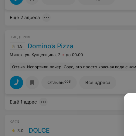
Ещё 2 адреса
ПИЦЦЕРИЯ
Domino’s Pizza
1.9
Минск, ул. Кунцевщина, 2
до 00:00
Отзыв
.
Испортили вечер. Соус, это просто красная вода с намеком на томаты, резиновые сосиски в мюнхенской, сухие и не вкусные пепп
608
Отзывы
Все адреса
Ещё 1 адрес
КАФЕ
DOLCE
3.0