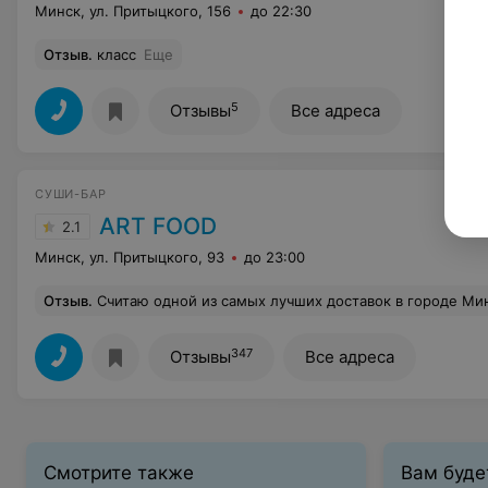
Минск, ул. Притыцкого, 156
до 22:30
Отзыв
.
класс
Еще
5
Отзывы
Все адреса
СУШИ-БАР
ART FOOD
2.1
Минск, ул. Притыцкого, 93
до 23:00
Отзыв
.
Считаю одной из самых лучших доставок в городе Минске. Делали заказы на суши и на пиццы, всё приезжало вовремя. Часто заказываем д
347
Отзывы
Все адреса
Смотрите также
Вам буде