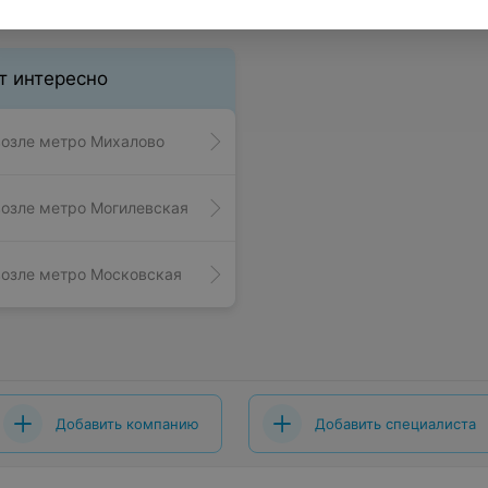
т интересно
озле метро Михалово
озле метро Могилевская
озле метро Московская
Добавить компанию
Добавить специалиста