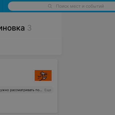
Поиск мест и событий
иновка
3
сматривать под микроскопом!
Еще