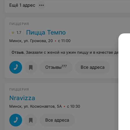
Ещё 1 адрес
ПИЦЦЕРИЯ
Пицца Темпо
1.7
Минск, ул. Громова, 20
с 11:00
Отзыв
.
Заказали с женой на ужин пиццу и в качестве десерта вишнёвый штрудель. Мало того, что он был чёрствый и не вкусный, так ещё и с плесенью. Это 
777
Отзывы
Все адреса
ПИЦЦЕРИЯ
Nravizza
Минск, ул. Космонавтов, 5А
с 10:30
Все адреса