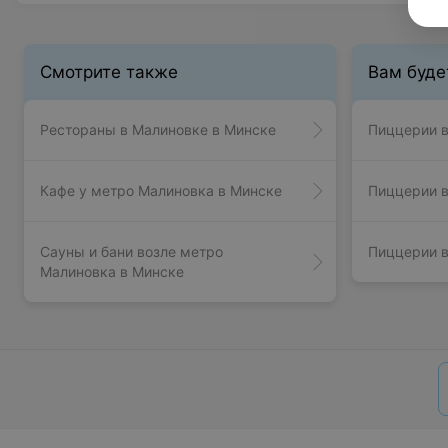
Смотрите также
Вам буде
Рестораны в Малиновке в Минске
Пиццерии в
Кафе у метро Малиновка в Минске
Пиццерии в
Сауны и бани возле метро
Пиццерии в
Малиновка в Минске