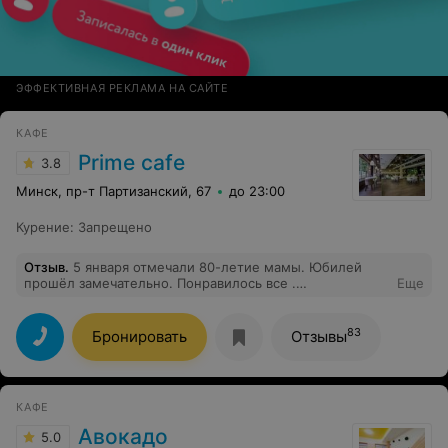
ЭФФЕКТИВНАЯ РЕКЛАМА НА САЙТЕ
КАФЕ
Prime cafe
3.8
Минск, пр-т Партизанский, 67
до 23:00
Курение
:
Запрещено
Отзыв
.
5 января отмечали 80-летие мамы. Юбилей
прошёл замечательно. Понравилось все .
Еще
Приготовленные блюда, обслуживание, интерьер.
Особую благодарность хочется выразить
администратору Тамаре и официантке Бадене.
83
Бронировать
Отзывы
Внимательные, понимающие , приятные в общении
сотрудники. Огромное всем спасибо!
КАФЕ
Авокадо
5.0