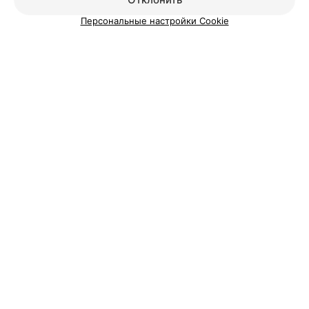
Персональные настройки Cookie
ЭФФЕКТИВНАЯ РЕКЛАМА НА САЙТЕ
Смотрите также
Караоке-клубы на Партизанском пр-те в Минске
Кафе на Партизанском проспекте в Минске
Кофейни на Партизанском пр-те в Минске
Вам будет интересно