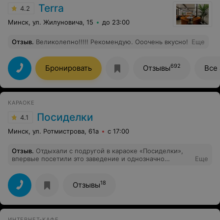
Terra
4.2
Минск, ул. Жилуновича, 15
до 23:00
Отзыв
.
Великолепно!!!!! Рекомендую. Ооочень вкусно!
Еще
692
Бронировать
Отзывы
Все
КАРАОКЕ
Посиделки
4.1
Минск, ул. Ротмистрова, 61а
с 17:00
Отзыв
.
Отдыхали с подругой в караоке «Посиделки»,
впервые посетили это заведение и однозначно
Еще
вернёмся снова. Порадовало все: интерьер,
атмосфера, обслуживание, вкусная еда, приемлемые
цены, очень качественный звук, классная музыка,
18
Отзывы
персоналу отдельное спасибо, ребята очень
гостеприимные, позитивные и дружелюбные. С
уверенностью могу сказать, что в ближайшем р-не нет
подобных заведений такого уровня. Обязательно
ИНТЕРНЕТ-КАФЕ