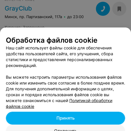
вернёмся ещё и не один раз
GrayClub
Минск, пр. Партизанский, 117а
до 23:00
Курение
:
Запрещено
Обработка файлов cookie
Наш сайт использует файлы cookie для обеспечения
удобства пользователей сайта, его улучшения, сбора
статистики и предоставления персонализированных
рекомендаций.
Вы можете настроить параметры использования файлов
cookie или изменить свое согласие в более позднее время.
Для получения дополнительной информации о целях,
сроках и порядке использования файлов cookie вы
можете ознакомиться с нашей
Политикой обработки
файлов cookie
Принять
Отклонить