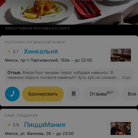
ЭФФЕКТИВНАЯ РЕКЛАМА НА САЙТЕ
РЕСТОРАН ГРУЗИНСКОЙ КУХНИ
Хинкальня
3.7
Минск, пр-т Партизанский, 150а
до 22:00
Отзыв
.
Вчера был заказан пирог кубдари навынос. В
начинке пирога попался камень!!! Чуть зуб не сломала.
Еще
Мало того, что качество блюд слишком пострадало в
последнее время (просто стало невкусно), так теперь
в мясо стали добавлять камни вместо специй.
837
Бронировать
Отзывы
Все 
КАФЕ-ПИЦЦЕРИЯ
ПиццаМания
3.9
Минск, ул. Ванеева, 28
до 23:00