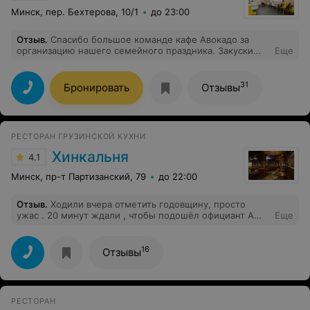
Минск, пер. Бехтерова, 10/1
до 23:00
Отзыв
.
Спасибо большое команде кафе Авокадо за
организацию нашего семейного праздника. Закуски
Еще
просто пальчики оближешь. Шашлычок и овощи гриль
это просто что-то невероятное. Даже скидочку
сделали очень приятную. Обслуживание и атмосфера
31
Бронировать
Отзывы
праздника не оставили никого из гостей
равнодушными. Успехов и процветания вам!!!
РЕСТОРАН ГРУЗИНСКОЙ КУХНИ
Хинкальня
4.1
Минск, пр-т Партизанский, 79
до 22:00
Отзыв
.
Ходили вчера отметить годовщину, просто
ужас . 20 минут ждали , чтобы подошёл официант А
Еще
когда позвали ,закатила глаза до небес Заказала чай ,
принесли холодный Попросила поменять,принесли
воды теплой с под крана . За кухню одна звезда ,норм
16
Отзывы
Больше не пойдем.
РЕСТОРАН