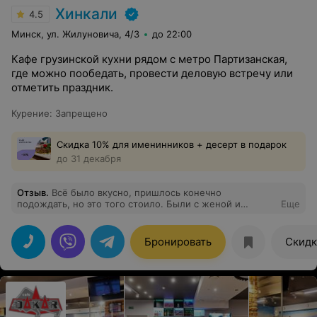
Хинкали
4.5
Минск, ул. Жилуновича, 4/3
до 22:00
Кафе грузинской кухни рядом с метро Партизанская,
где можно пообедать, провести деловую встречу или
отметить праздник.
Курение
:
Запрещено
Скидка 10% для именинников + десерт в подарок
до 31 декабря
Отзыв
.
Всё было вкусно, пришлось конечно
подождать, но это того стоило. Были с женой и
Еще
ребенком. Официант Анна внимательно и вежливо
помогала с выбором, обслуживанием остались очень
довольны! В целом остались хорошие впечатления.
Бронировать
Скидк