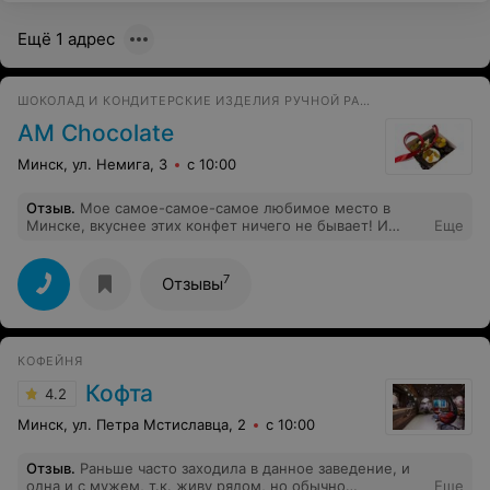
Ещё 1 адрес
ШОКОЛАД И КОНДИТЕРСКИЕ ИЗДЕЛИЯ РУЧНОЙ РАБОТЫ
AM Chocolate
Минск, ул. Немига, 3
с 10:00
Отзыв
.
Мое самое-самое-самое любимое место в
Минске, вкуснее этих конфет ничего не бывает! И
Еще
девушки хорошие работают
7
Отзывы
КОФЕЙНЯ
Кофта
4.2
Минск, ул. Петра Мстиславца, 2
с 10:00
Отзыв
.
Раньше часто заходила в данное заведение, и
одна и с мужем, т.к. живу рядом, но обычно
Еще