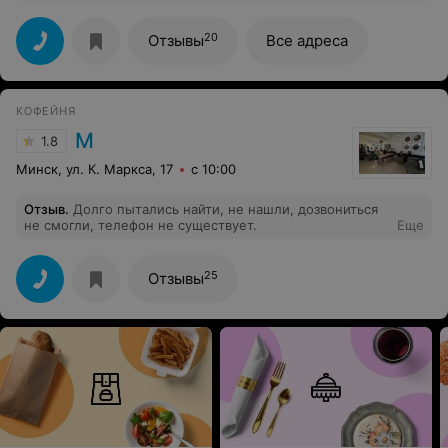
и шу. То что надо! Ребята помогли выбрать гайвань,
угостили вкусным чаем. Дружелюбное отошение,
отличный интерьер, раслабляющая домашняя
20
Отзывы
Все адреса
атмосфера делают это место особенным. Сюда
хочется прийти снова и пригласить своих лучших
друзей!
КОФЕЙНЯ
М
1.8
Минск, ул. К. Маркса, 17
с 10:00
Отзыв
.
Долго пытались найти, не нашли, дозвониться
не смогли, телефон не существует.
Еще
25
Отзывы