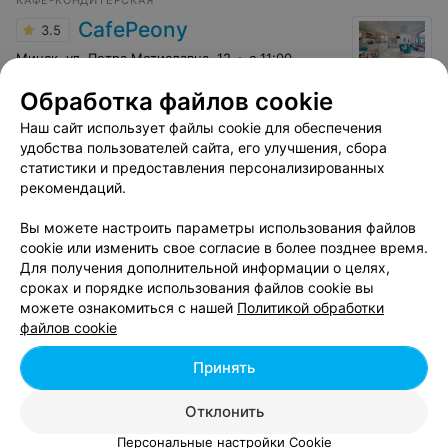
CafePeony
3.5
Минск, ул. Петра Мстиславца, 12
с 11:00
Обработка файлов cookie
Отзыв
.
Очень красивое место)
Еще
Наш сайт использует файлы cookie для обеспечения
удобства пользователей сайта, его улучшения, сбора
2
Отзывы
статистики и предоставления персонализированных
рекомендаций.
Вы можете настроить параметры использования файлов
Показать ещё 25
cookie или изменить свое согласие в более позднее время.
Для получения дополнительной информации о целях,
1
2
3
4
5
6
7
8
сроках и порядке использования файлов cookie вы
можете ознакомиться с нашей
Политикой обработки
файлов cookie
Смотрите также
Принять
Отклонить
Ночные клубы на пр-те Независимости в Минске
Персональные настройки Cookie