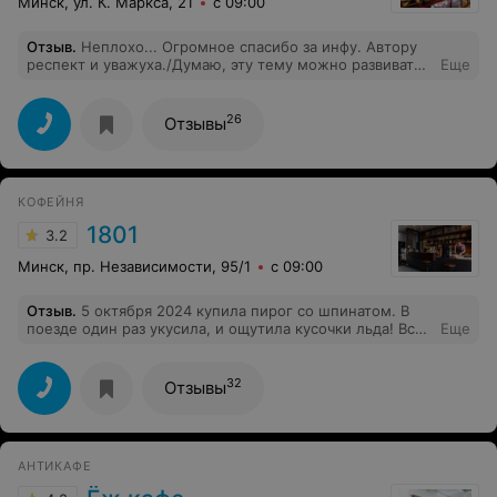
Минск, ул. К. Маркса, 21
с 09:00
больше не посетим это место. Хуже завтрака я точно
нигде не ела, пусть кафе тщательнее относится к
Отзыв
.
Неплохо... Огромное спасибо за инфу. Автору
подбору персонала.
респект и уважуха./Думаю, эту тему можно развивать
Еще
до бесконечности Хорошо пишете. Учились где-то или
просто с опытом пришло?
26
Отзывы
КОФЕЙНЯ
1801
3.2
Минск, пр. Независимости, 95/1
с 09:00
Отзыв
.
5 октября 2024 купила пирог со шпинатом. В
поезде один раз укусила, и ощутила кусочки льда! Всё
Еще
остальное подарила мусорке. Благодарю за пирог.
32
Отзывы
АНТИКАФЕ