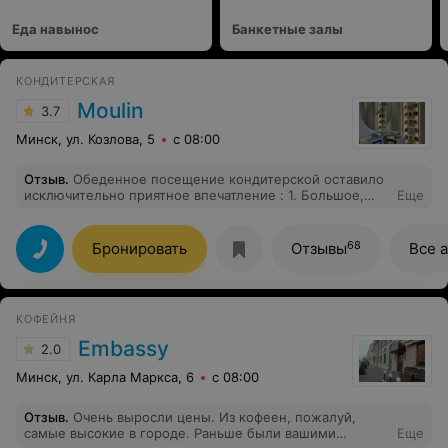
Еда навынос
Банкетные залы
КОНДИТЕРСКАЯ
Moulin
3.7
Минск, ул. Козлова, 5
с 08:00
Отзыв
.
Обеденное посещение кондитерской оставило
исключительно приятное впечатление : 1. Большое,
Еще
стильное, уютное помещение, где найдётся место и
одиночке, и компании 2. Вкусно. Меню пока
небольшое, но выбор достаточный, чтобы перекусить
68
Бронировать
Отзывы
Все 
и получить удовольствие. 3. Быстро. Несмотря на то,
что заказ вы делаете у кассы, приносят заказ за
занятый вами столик. Ничего не путают, не заставляют
томиться в ожидании и поглядывать на часы. 4. Кофе
КОФЕЙНЯ
именно такой, каким он должен быть: 1)правильный
капучино, когда сначала делается эспрессо, а потом
Embassy
2.0
добавляется молочная пена
Минск, ул. Карла Маркса, 6
с 08:00
Отзыв
.
Очень выросли цены. Из кофеен, пожалуй,
самые высокие в городе. Раньше были вашими
Еще