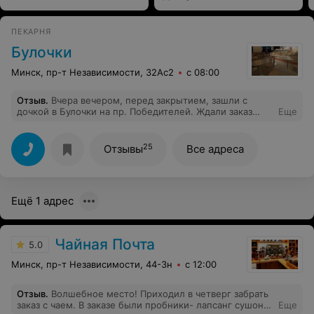
ПЕКАРНЯ
Булочки
Минск, пр-т Независимости, 32Ас2
с 08:00
Отзыв
.
Вчера вечером, перед закрытием, зашли с
дочкой в Булочки на пр. Победителей. Ждали заказ
Еще
минут 15, хотя кофейня была полупустая. Заказанные
молочные коктейли были жидкие, не взбитые,
консистенция молока. Очень жаль. Испортилось место
25
Отзывы
Все адреса
...
Ещё 1 адрес
Чайная Почта
5.0
Минск, пр-т Независимости, 44-3н
с 12:00
Отзыв
.
Волшебное место! Приходил в четверг забрать
заказ с чаем. В заказе были пробники- лапсанг сушонг
Еще