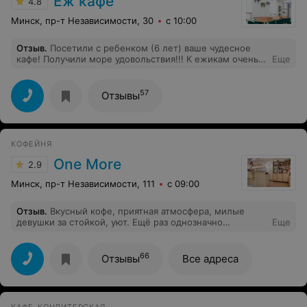
Ёж кафе
4.8
Минск, пр-т Независимости, 30
с 10:00
Отзыв
.
Посетили с ребенком (6 лет) ваше чудесное
кафе! Получили море удовольствия!!! К ежикам очень
Еще
хорошее отношение. Все они разные по характеру и
очень милые. Больше всего мне понравилась сама
идея бережного отношения к животным. В условиях
57
Отзывы
города, ребенка очень сложно этому научить! Успехов
вам и побольше бы таких кафе.
КОФЕЙНЯ
One More
2.9
Минск, пр-т Независимости, 111
с 09:00
Отзыв
.
Вкусный кофе, приятная атмосфера, милые
девушки за стойкой, уют. Ещё раз однозначно
Еще
заглянем!
66
Отзывы
Все адреса
КАФЕ-КОНДИТЕРСКАЯ