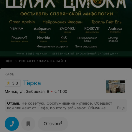
ЭФФЕКТИВНАЯ РЕКЛАМА НА САЙТЕ
КАФЕ
Тёрка
3.3
Минск, ул. Зыбицкая, 9
с 11:00
Отзыв
.
Не советую. Обслуживание нулевое. Обещают
комплимент от шефа, по итогу забывают. Обычные
Еще
драники с якобы копченой сметаной, горьким салатом
за 15 р - при их обслуживании - это перебор. Когда я
спросила у официанта где обещанный комплимент, он
4
Отзывы
нагло мне ответил - много посетителей. Тартар тоже
не произвел впечатления. Поблизости полно