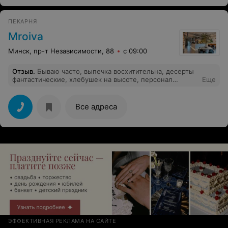
заведений с отличным обслуживанием и приличной
кухней. Такое отношение как тут, я давно не
ПЕКАРНЯ
встречала. Кондиционера в заведении нет!
Mroiva
Минск, пр-т Независимости, 88
с 09:00
Отзыв
.
Бываю часто, выпечка восхитительна, десерты
фантастические, хлебушек на высоте, персонал
Еще
заботливый
Все адреса
ЭФФЕКТИВНАЯ РЕКЛАМА НА САЙТЕ