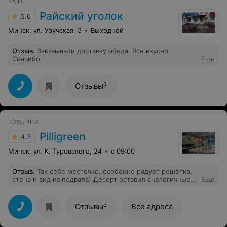
КАФЕ
Райский уголок
5.0
Минск, ул. Уручская, 3
Выходной
Отзыв
.
Заказывали доставку обеда. Все вкусно.
Спасибо.
Еще
3
Отзывы
КОФЕЙНЯ
Pilligreen
4.3
Минск, ул. К. Туровского, 24
с 09:00
Отзыв
.
Так себе местечко, особенно радует решётка,
стена и вид из подвала) Десерт оставил аналогичные
Еще
впечатления.
3
Отзывы
Все адреса