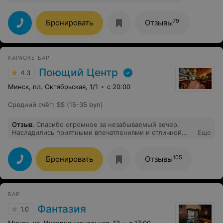
79
Бронировать
Отзывы
КАРАОКЕ-БАР
Поющий Центр
4.3
Минск, пл. Октябрьская, 1/1
с 20:00
Средний счёт
:
$$ (15-35 byn)
Отзыв
.
Спасибо огромное за незабываемый вечер.
Насладились приятными впечатлениями и отличной
Еще
атмосферой. Рекомендую. Приезжаю 2й раз с
Германии к подруге в гости и посещаю «поющий
центр». Вы молодцы! Сервис отличный! Бармен
105
Бронировать
Отзывы
«Юрий» обслуживал наш столик!
БАР
Фантазия
1.0