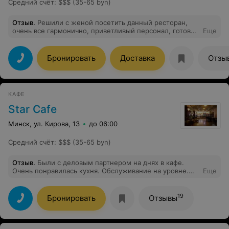
Средний счёт
:
$$$ (35-65 byn)
Отзыв
.
Решили с женой посетить данный ресторан,
очень все гармонично, приветливый персонал, готовы
Еще
подсказать и сориентировать по меню, вкусные блюда
пицца прям перенесла в Италию (есть с чем сравнить)
Бронировать
Доставка
Отзы
КАФЕ
Star Сafe
Минск, ул. Кирова, 13
до 06:00
Средний счёт
:
$$$ (35-65 byn)
Отзыв
.
Были с деловым партнером на днях в кафе.
Очень понравилась кухня. Обслуживание на уровне.
Еще
Обслуживала молоденькая девушка Полина. Очень
доброжелательная, милая. Спасибо ей огромное.
Радует глаз и греет душу. Обязательно вернусь еще.
19
Бронировать
Отзывы