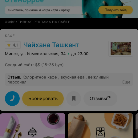
ЭФФЕКТИВНАЯ РЕКЛАМА НА САЙТЕ
КАФЕ
Чайхана Ташкент
4.1
Минск, ул. Комсомольская, 34
до 23:00
Средний счёт
:
$$ (15-35 byn)
Отзыв
.
Колоритное кафе , вкусная еда , вежливый
персонал
Еще
26
Бронировать
Отзывы