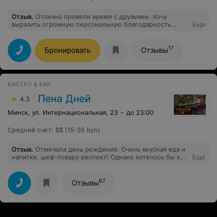
Отзыв
.
Отлично провели время с друзьями. Хочу
выразить огромную персональную благодарность
Еще
повару Татьяне Алексеевне Дерег за
профессионализм, доброту, внимание. Искренне
желаю ей здоровья, удачи, счастья, успехов в
17
Бронировать
Отзывы
нелегком труде. Спасибо всему вашему коллективу.
Вы сделали наш день радостным и приятным.
БИСТРО & БАР
Пена Дней
4.3
Минск, ул. Интернациональная, 23
до 23:00
Средний счёт
:
$$ (15-35 byn)
Отзыв
.
Отмечала день рождения. Очень вкусная еда и
напитки, шеф-повару респект! Однако хотелось бы к
Еще
вину сыров интересных еще добавить. В субботу
вечером (!) некоторых блюд не было в наличии,
десерт крем-брюле был всего в одном экземпляре.
67
Отзывы
Официант ничего не смог рассказать о блюде - очень
жаль. Для именинника не предусмотрен комплимент.
Помещение настолько маленькое, что его
неординарный дизайн трудно обозреть. Общее