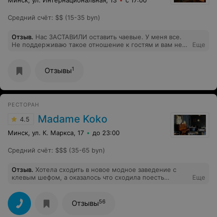
Минск, ул. Интернациональная, 13
с 17:00
Средний счёт
:
$$ (15-35 byn)
Отзыв
.
Нас ЗАСТАВИЛИ оставить чаевые. У меня все.
Не поддерживаю такое отношение к гостям и вам не
Еще
рекомендую! Были в заведении 26.06.2026
1
Отзывы
РЕСТОРАН
Madame Koko
4.5
Минск, ул. К. Маркса, 17
до 23:00
Средний счёт
:
$$$ (35-65 byn)
Отзыв
.
Хотела сходить в новое модное заведение с
клевым шефом, а оказалось что сходила поесть
Еще
макароны без ничего Заказали пасту с креветками и ,
внимание, там было ТРИ маленькие креветки за 19
рублей Как-то даже стыдно такое подавать, ни в
56
Отзывы
одном кафе Минска так не экономят на продуктах как
здесь Десерт даже не стали пробовать после такого