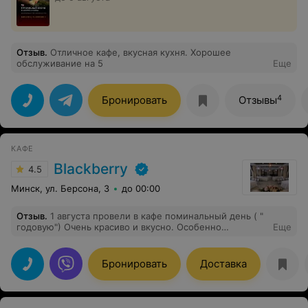
Отзыв
.
Отличное кафе, вкусная кухня. Хорошее
обслуживание на 5
Еще
4
Бронировать
Отзывы
КАФЕ
Blackberry
4.5
Минск, ул. Берсона, 3
до 00:00
Отзыв
.
1 августа провели в кафе поминальный день ( "
годовую") Очень красиво и вкусно. Особенно
Еще
благодарны администратору Марине Викторовне за
теплое общение и корректный подход
Бронировать
Доставка