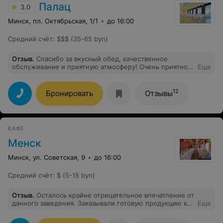
Палац
3.0
Минск, пл. Октябрьская, 1/1
до 16:00
Средний счёт
:
$$$ (35-65 byn)
Отзыв
.
Спасибо за вкусный обед, качественное
обслуживание и приятную атмосферу! Очень приятно
Еще
перезагрузиться на вторую половину трудовых будней
после посещения вашего кафе!
12
Бронировать
Отзывы
КАФЕ
Менск
Минск, ул. Советская, 9
до 16:00
Средний счёт
:
$ (5-15 byn)
Отзыв
.
Осталось крайне отрицательное впечатление от
данного заведения. Заказывали готовую продукцию к
Еще
новому году, но при получении цены были просто
космические.(заказывали по предложенному прайсу в