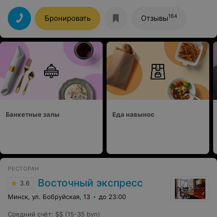
конечно топ всегда.
164
Бронировать
Отзывы
Банкетные залы
Еда навынос
РЕСТОРАН
Восточный экспресс
3.6
Минск, ул. Бобруйская, 13
до 23:00
Средний счёт
:
$$ (15-35 byn)