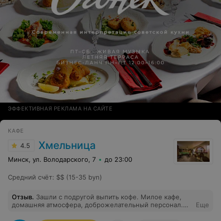
ЭФФЕКТИВНАЯ РЕКЛАМА НА САЙТЕ
КАФЕ
Хмельница
4.5
Минск, ул. Володарского, 7
до 23:00
Средний счёт
:
$$ (15-35 byn)
Отзыв
.
Зашли с подругой выпить кофе. Милое кафе,
домашняя атмосфера, доброжелательный персонал.
Еще
Десерт впечатлил. Еще вернемся.