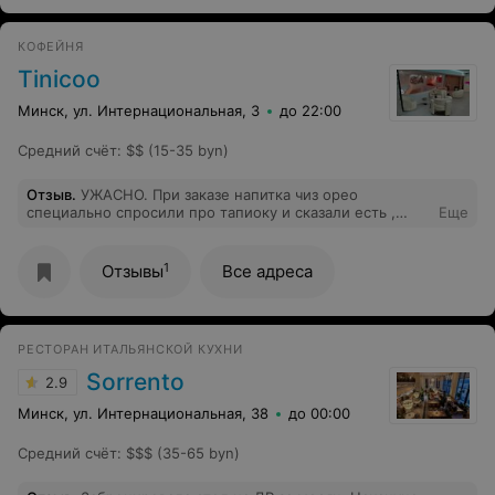
горячего. Не рекомендую
КОФЕЙНЯ
Tinicoo
Минск, ул. Интернациональная, 3
до 22:00
Средний счёт
:
$$ (15-35 byn)
Отзыв
.
УЖАСНО. При заказе напитка чиз орео
специально спросили про тапиоку и сказали есть ,
Еще
после пробую напиток и тапиоки не было...И ЭТО НЕ
ПЕРВЫЙ РАЗ в прошлый раз брала напиток сиз персик
и специально доплатила и попросила добавить тапиоку
1
Отзывы
Все адреса
, приносят напиток и тапиоки не было. Очень
разочарована
РЕСТОРАН ИТАЛЬЯНСКОЙ КУХНИ
Sorrento
2.9
Минск, ул. Интернациональная, 38
до 00:00
Средний счёт
:
$$$ (35-65 byn)