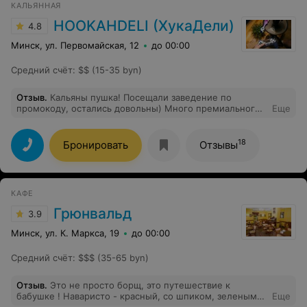
КАЛЬЯННАЯ
HOOKAHDELI (ХукаДели)
4.8
Минск, ул. Первомайская, 12
до 00:00
Средний счёт
:
$$ (15-35 byn)
Отзыв
.
Кальяны пушка! Посещали заведение по
промокоду, остались довольны) Много премиального
Еще
табака, хочется попробовать все и сразу) Чисто, уютно,
классные зоны с пс и много карточных игр для
компаний. Огромный плюс - можно со своей едой.
18
Бронировать
Отзывы
Есть парковка и вайфай. Рекомендую!
КАФЕ
Грюнвальд
3.9
Минск, ул. К. Маркса, 19
до 00:00
Средний счёт
:
$$$ (35-65 byn)
Отзыв
.
Это не просто борщ, это путешествие к
бабушке ! Наваристо - красный, со шпиком, зеленым
Еще
лучком, обожаю и всем рекомендую. Ну и, шашлыки,