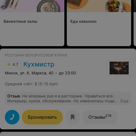
Банкетные залы
Еда навынос
РЕСТОРАН БЕЛОРУССКОЙ КУХНИ
Кухмистр
4.7
Минск, ул. К. Маркса, 40
до 23:00
Средний счёт
:
$ (5-15 byn)
Отзыв
.
Не впервые раз я в ресторане. Нравиться все.
Интерьер, кухня, обслуживание. Но изменилась подача
Еще
облепихового чая. Всегда его беру. Но меня не
оставили без внимания.и решили вопрос. Но все же
мой совет: он такой оранжевый этот чай и для него
278
Бронировать
Отзывы
нужна прозрачная посуда. Так ярче ...) Спасибо Вам!