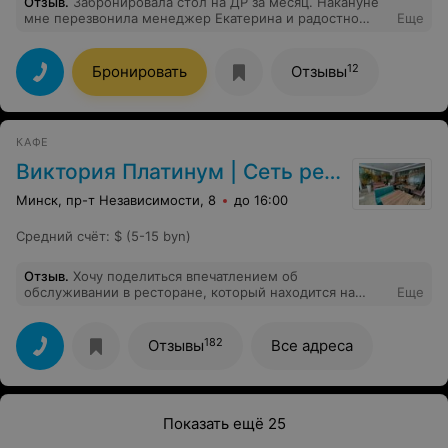
Отзыв
.
Забронировала стол на ДР за месяц. Накануне
мне перезвонила менеджер Екатерина и радостно
Еще
сообщила, что бронь столика на 2 часа. Это
отвратительно. При бронировании об этом никто не
сказал, а за день до мероприятия ничего приличного
12
Бронировать
Отзывы
забронировать уже нельзя.
КАФЕ
Виктория Платинум | Сеть ресторанов Виктория
Минск, пр-т Независимости, 8
до 16:00
Средний счёт
:
$ (5-15 byn)
Отзыв
.
Хочу поделиться впечатлением об
обслуживании в ресторане, который находится на
Еще
первом этаже Виктория Спа Отель. С 3 по 5 мая 2019
года в этой гостинице проходила международная
образовательная конференция Лимуд Беларусь 2019.
182
Отзывы
Все адреса
На еврейскую конференцию съехалось более 500
человек со всего мира. Еда на конференции была
особенной, кошерной, так как среди участников было
много религиозных людей, соблюдающих традиции.
Нас обслуживали официанты из ресторана, от которых
Показать ещё 25
мы наслушались много интересного за эти дни: "Если