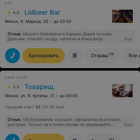
БАР
Lidbeer Bar
4.0
Минск, К. Маркса, 20
до 02:00
Отзыв
.
Шушист Екатерина и бармен Дарья лучшие.
Девочки, спасибо за еду, напитки и атмосферу
Еще
174
Бронировать
Отзывы
Все 
КАФЕ-КЛУБ
Товарищ
3.9
Минск, ул. Я. Купалы, 21
до 00:00
Средний счёт
:
$$ (15-35 byn)
Отзыв
.
Обслуживание хорошее, официанты вежливые,
шустрые. Только ни в коем случае не заказывайте
Еще
блины с икрой. Гадость редкостная. На один блинчик
2-3 икринки остальное какое-то жирное мясо. А стоит
25 р.
163